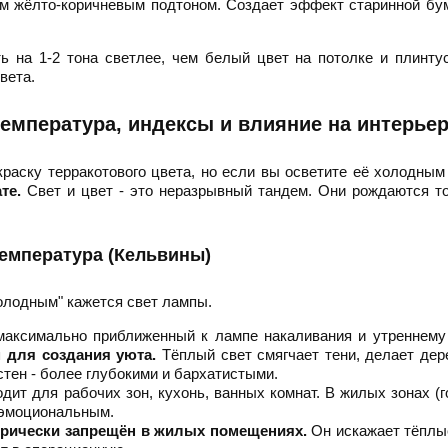
м жёлто-коричневым подтоном. Создает эффект старинной бу
 на 1-2 тона светлее, чем белый цвет на потолке и плинту
вета.
 температура, индексы и влияние на интерье
раску терракотового цвета, но если вы осветите её холодным
те.
Свет и цвет - это неразрывный тандем. Они рождаются т
емпература (Кельвины)
олодным" кажется свет лампы.
максимально приближенный к лампе накаливания и утреннему
 для создания уюта.
Тёплый свет смягчает тени, делает де
тен - более глубокими и бархатистыми.
ит для рабочих зон, кухонь, ванных комнат. В жилых зонах (г
неэмоциональным.
орически запрещён в жилых помещениях.
Он искажает тёплы