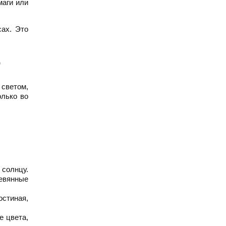
маги или
сах. Это
р
 светом,
олько во
 солнцу.
ревянные
остиная,
е цвета,