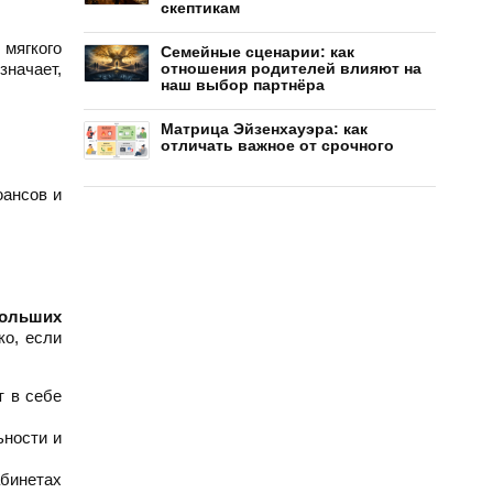
скептикам
 мягкого
Семейные сценарии: как
означает,
отношения родителей влияют на
наш выбор партнёра
Матрица Эйзенхауэра: как
отличать важное от срочного
юансов и
ольших
о, если
 в себе
ьности и
абинетах