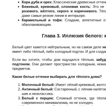
Кора дуба и орех:
Классические древесные оттенк
Бежевый, кремовый, слоновая кость:
Это не 
розового, жёлтого, серого и коричневого.
Тёпл
даже самые резкие линии в интерьере.
Карамельный и тофи:
Сладкие, аппетитные от
обволакивающим.
Глава 3. Иллюзия белого:
Белый цвет кажется нейтральным, но на самом деле
н
имеет либо тёплый, либо холодный подтон. И для созда
Если вы хотите, чтобы дом ощущался тёплым,
забу
подтоном.
Они делают пространство холодным, нежил
предметов.
Какие белые оттенки выбирать для тёплого дома?
Молочный белый:
Имеет лёгкий кремовый, желто
Античный белый:
Состаренный, с лёгким налётом
шик и неоклассика.
Белый с перцем:
Сложный оттенок, где тёпла
современного минимализма, но не холоден.