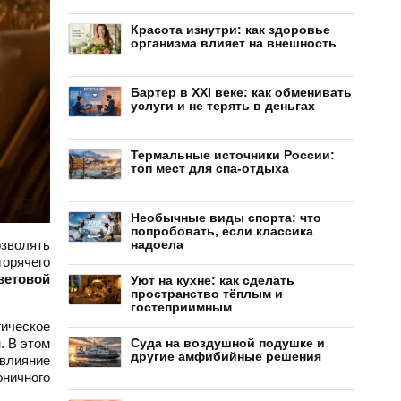
Красота изнутри: как здоровье
организма влияет на внешность
Бартер в XXI веке: как обменивать
услуги и не терять в деньгах
Термальные источники России:
топ мест для спа-отдыха
Необычные виды спорта: что
попробовать, если классика
озволять
надоела
горячего
ветовой
Уют на кухне: как сделать
пространство тёплым и
гостеприимным
ическое
. В этом
Суда на воздушной подушке и
другие амфибийные решения
 влияние
оничного