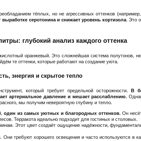
преобладанием тёплых, но не агрессивных оттенков (например,
т выработке серотонина и снижает уровень кортизола
. Это 
литры: глубокий анализ каждого оттенка
 кислотный оранжевый. Это сложнейшая система полутонов, н
йдём те оттенки, которые работают на создание уюта.
сть, энергия и скрытое тепло
струмент, который требует предельной осторожности.
В б
ает артериальное давление и мешает расслаблению.
Однак
асного, мы получим невероятную глубину и тепло.
й,
один из самых уютных и благородных оттенков.
Он несёт
есов. Терракота идеально подходит для гостиных и столовых.
минам. Этот цвет создаёт ощущение надёжности, фундаментал
. Они требуют хорошего освещения и часто используются в к