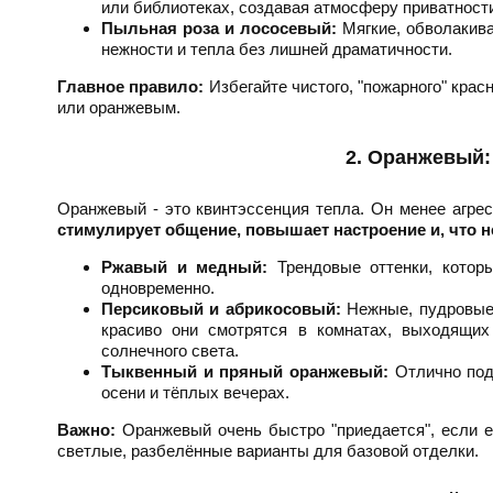
или библиотеках, создавая атмосферу приватности
Пыльная роза и лососевый:
Мягкие, обволакива
нежности и тепла без лишней драматичности.
Главное правило:
Избегайте чистого, "пожарного" кра
или оранжевым.
2. Оранжевый:
Оранжевый - это квинтэссенция тепла. Он менее агрес
стимулирует общение, повышает настроение и, что н
Ржавый и медный:
Трендовые оттенки, котор
одновременно.
Персиковый и абрикосовый:
Нежные, пудровые 
красиво они смотрятся в комнатах, выходящих
солнечного света.
Тыквенный и пряный оранжевый:
Отлично подх
осени и тёплых вечерах.
Важно:
Оранжевый очень быстро "приедается", если е
светлые, разбелённые варианты для базовой отделки.