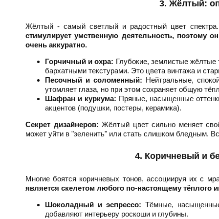
3. Жёлтый: о
Жёлтый - самый светлый и радостный цвет спектра.
стимулирует умственную деятельность, поэтому он
очень аккуратно.
Горчичный и охра:
Глубокие, землистые жёлтые т
бархатными текстурами. Это цвета винтажа и стар
Песочный и соломенный:
Нейтральные, спокой
утомляет глаза, но при этом сохраняет общую тёп
Шафран и куркума:
Пряные, насыщенные оттенки.
акцентов (подушки, постеры, керамика).
Секрет дизайнеров:
Жёлтый цвет сильно меняет своё
может уйти в "зеленить" или стать слишком бледным. Вс
4. Коричневый и б
Многие боятся коричневых тонов, ассоциируя их с м
является скелетом любого по-настоящему тёплого и
Шоколадный и эспрессо:
Тёмные, насыщенные
добавляют интерьеру роскоши и глубины.