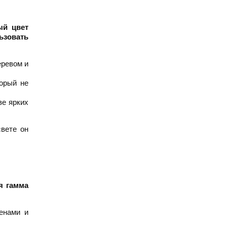
ый цвет
ьзовать
еревом и
торый не
ве ярких
свете он
я гамма
енами и