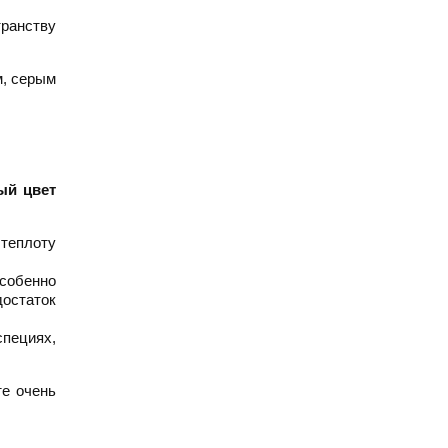
транству
м, серым
ый цвет
теплоту
Особенно
остаток
специях,
те очень