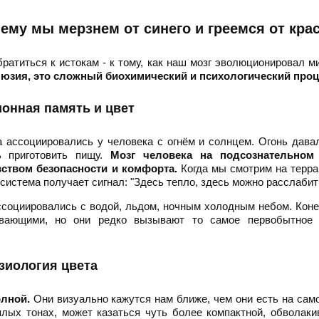
чему мы мерзнем от синего и греемся от кра
братиться к истокам - к тому, как наш мозг эволюционировал 
ллюзия, это сложный биохимический и психологический проц
онная память и цвет
 ассоциировались у человека с огнём и солнцем. Огонь дав
ь приготовить пищу.
Мозг человека на подсознательном
вством безопасности и комфорта.
Когда мы смотрим на терр
система получает сигнал: "Здесь тепло, здесь можно расслабит
ассоциировались с водой, льдом, ночным холодным небом. Коне
ивающими, но они редко вызывают то самое первобытное 
зиология цвета
лной.
Они визуально кажутся нам ближе, чем они есть на сам
лых тонах, может казаться чуть более компактной, обволак