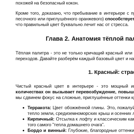
похожей на безопасный кокон.
Кроме того, доказано, что пребывание в интерьере с 
песочного или приглушённого оранжевого)
способствуе
что правильный цвет буквально лечит нас от стресса.
Глава 2. Анатомия тёплой па
Тёплая палитра - это не только кричащий красный или
переходов. Давайте разберём каждый базовый цвет и на
1. Красный: стра
Чистый красный цвет в интерьере - это мощный ин
количествах он вызывает перевозбуждение, повыш
мы сдвинем фокус на сложные, приглушённые оттенки кр
Терракота:
Цвет обожжённой глины. Это, пожалу
тепло земли, средиземноморских крыш и осенних л
Кирпичный:
Отсылка к лофту и классическим ка
того самого "тепла домашнего очага".
Бордо и винный:
Глубокие, благородные оттенки