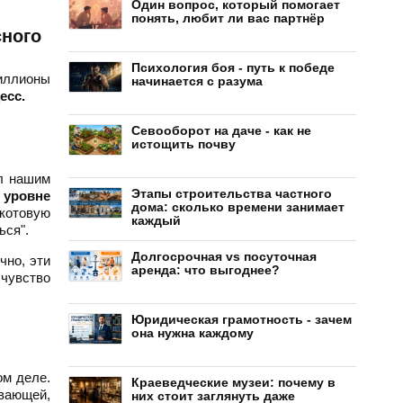
Один вопрос, который помогает
понять, любит ли вас партнёр
сного
Психология боя - путь к победе
миллионы
начинается с разума
есс.
Севооборот на даче - как не
истощить почву
ал нашим
Этапы строительства частного
 уровне
дома: сколько времени занимает
акотовую
каждый
ься".
Долгосрочная vs посуточная
чно, эти
аренда: что выгоднее?
чувство
Юридическая грамотность - зачем
она нужна каждому
ом деле.
Краеведческие музеи: почему в
ивающей,
них стоит заглянуть даже