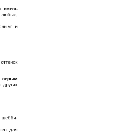
я смесь
 любые,
сным" и
оттенок
и серым
 других
, шебби-
лен для