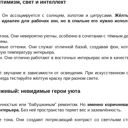
птимизм, свет и интеллект
 Он ассоциируется с солнцем, золотом и цитрусами.
Жёлт
 идеален для рабочих зон, но в спальне его нужно испол
она. Они невероятно уютны, особенно в сочетании с тёмным д
ины.
ные оттенки. Они служат отличной базой, создавая фон, ко
лую температуру интерьера.
 Они отлично работают в восточных интерьерах или в качест
 звучание в зависимости от освещения. При искусственном 
егда тестируйте жёлтую краску при разном свете.
ежевый: невидимые герои уюта
рачностью или "бабушкиным" ремонтом. Но
именно коричнева
нтерьера.
Без неё пространство теряет вес и заземлённость.
 тона. Они создают потрясающий контраст со светлыми ст