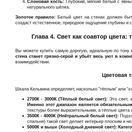
Слоновая кость:
Глубокий, мягкий белый с явны
натурального шёлка.
Золотое правило:
Белый цвет на стенах должен быть
создаст естественное, природное ощущение глубины и с
Глава 4. Свет как соавтор цвета:
Вы можете купить самую дорогую, идеальную по тону к
стена станет грязно-серой и убьёт весь уют в комна
взаимодействии.
Цветовая т
Шкала Кельвина определяет, насколько "тёплым" или "х
2700К - 3000К (Тёплый белый свет):
Это свет, 
Именно этот диапазон является обязательным
текстуры более выразительными, а тёплые цвета с
3500К - 4000К (Нейтральный белый свет):
Подход
спальня) такой свет делает интерьер плоским и 
5000К и выше (Холодный дневной свет):
Катег