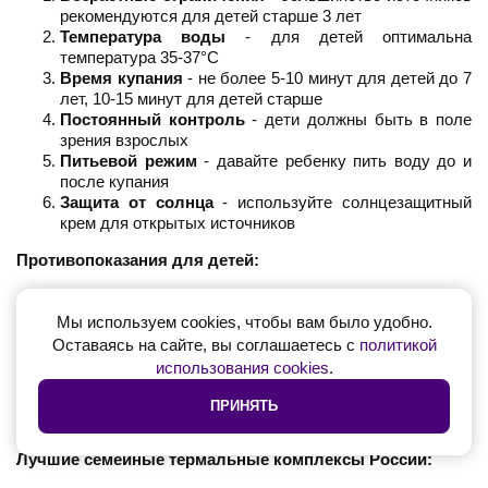
рекомендуются для детей старше 3 лет
Температура воды
- для детей оптимальна
температура 35-37°C
Время купания
- не более 5-10 минут для детей до 7
лет, 10-15 минут для детей старше
Постоянный контроль
- дети должны быть в поле
зрения взрослых
Питьевой режим
- давайте ребенку пить воду до и
после купания
Защита от солнца
- используйте солнцезащитный
крем для открытых источников
Противопоказания для детей:
Возраст до 3 лет
Острые инфекционные заболевания
Мы используем cookies, чтобы вам было удобно.
Кожные заболевания в стадии обострения
Оставаясь на сайте, вы соглашаетесь с
политикой
Индивидуальная непереносимость компонентов воды
использования cookies
.
ПРИНЯТЬ
Семейные термальные комплексы
Лучшие семейные термальные комплексы России: