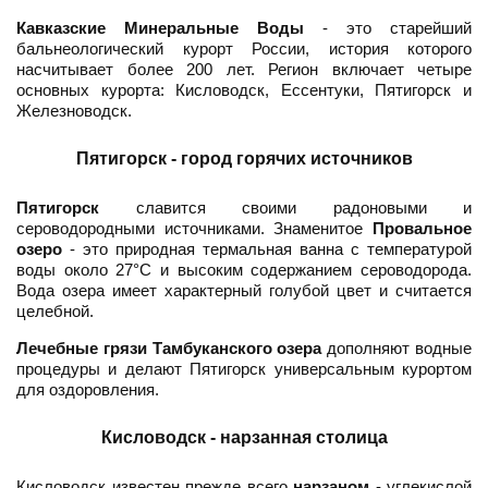
Кавказские Минеральные Воды
- это старейший
бальнеологический курорт России, история которого
насчитывает более 200 лет. Регион включает четыре
основных курорта: Кисловодск, Ессентуки, Пятигорск и
Железноводск.
Пятигорск - город горячих источников
Пятигорск
славится своими радоновыми и
сероводородными источниками. Знаменитое
Провальное
озеро
- это природная термальная ванна с температурой
воды около 27°C и высоким содержанием сероводорода.
Вода озера имеет характерный голубой цвет и считается
целебной.
Лечебные грязи Тамбуканского озера
дополняют водные
процедуры и делают Пятигорск универсальным курортом
для оздоровления.
Кисловодск - нарзанная столица
Кисловодск известен прежде всего
нарзаном
- углекислой