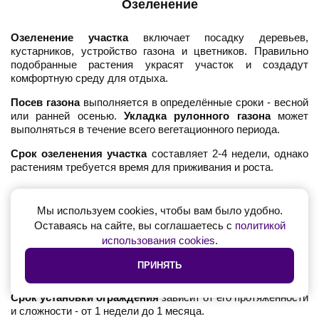
Озеленение
Озеленение участка
включает посадку деревьев,
кустарников, устройство газона и цветников. Правильно
подобранные растения украсят участок и создадут
комфортную среду для отдыха.
Посев газона
выполняется в определённые сроки - весной
или ранней осенью.
Укладка рулонного газона
может
выполняться в течение всего вегетационного периода.
Срок озеленения участка
составляет 2-4 недели, однако
растениям требуется время для приживания и роста.
Ограждение участка
Мы используем cookies, чтобы вам было удобно.
Оставаясь на сайте, вы соглашаетесь с
политикой
Установка постоянного ограждения
завершает
использования cookies
.
благоустройство участка. Материалы ограждения должны
гармонировать с архитектурой дома и соответствовать
ПРИНЯТЬ
требованиям местных норм.
Срок установки ограждения
зависит от его протяжённости
и сложности - от 1 недели до 1 месяца.