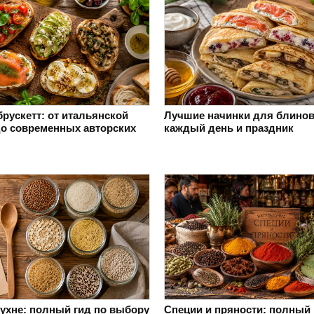
рускетт: от итальянской
Лучшие начинки для блинов
до современных авторских
каждый день и праздник
кухне: полный гид по выбору
Специи и пряности: полный 