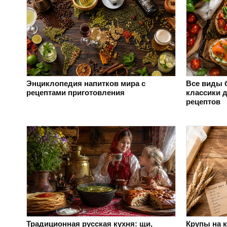
Энциклопедия напитков мира с
Все виды б
рецептами приготовления
классики 
рецептов
Традиционная русская кухня: щи,
Крупы на 