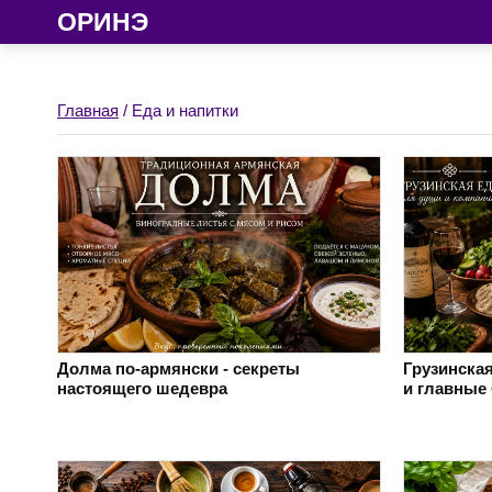
ОРИНЭ
Главная
/ Еда и напитки
Долма по-армянски - секреты
Грузинская
настоящего шедевра
и главные