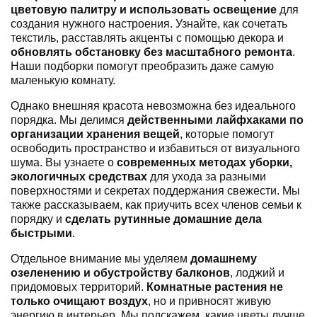
цветовую палитру и использовать освещение
для
создания нужного настроения. Узнайте, как сочетать
текстиль, расставлять акценты с помощью декора и
обновлять обстановку без масштабного ремонта
.
Наши подборки помогут преобразить даже самую
маленькую комнату.
Однако внешняя красота невозможна без идеального
порядка. Мы делимся
действенными лайфхаками по
организации хранения вещей
, которые помогут
освободить пространство и избавиться от визуального
шума. Вы узнаете о
современных методах уборки,
экологичных средствах
для ухода за разными
поверхностями и секретах поддержания свежести. Мы
также рассказываем, как приучить всех членов семьи к
порядку и
сделать рутинные домашние дела
быстрыми
.
Отдельное внимание мы уделяем
домашнему
озеленению и обустройству балконов
, лоджий и
придомовых территорий.
Комнатные растения не
только очищают воздух
, но и привносят живую
энергию в интерьер. Мы подскажем, какие цветы лучше