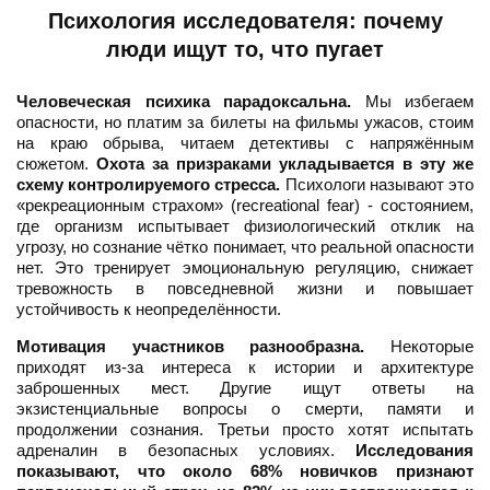
Психология исследователя: почему
люди ищут то, что пугает
Человеческая психика парадоксальна.
Мы избегаем
опасности, но платим за билеты на фильмы ужасов, стоим
на краю обрыва, читаем детективы с напряжённым
сюжетом.
Охота за призраками укладывается в эту же
схему контролируемого стресса.
Психологи называют это
«рекреационным страхом» (recreational fear) - состоянием,
где организм испытывает физиологический отклик на
угрозу, но сознание чётко понимает, что реальной опасности
нет. Это тренирует эмоциональную регуляцию, снижает
тревожность в повседневной жизни и повышает
устойчивость к неопределённости.
Мотивация участников разнообразна.
Некоторые
приходят из-за интереса к истории и архитектуре
заброшенных мест. Другие ищут ответы на
экзистенциальные вопросы о смерти, памяти и
продолжении сознания. Третьи просто хотят испытать
адреналин в безопасных условиях.
Исследования
показывают, что около 68% новичков признают