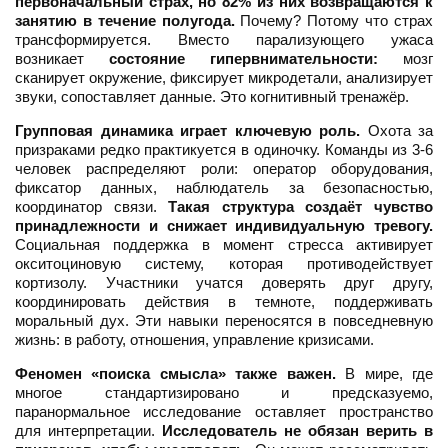
первоначальный страх, но 82% из них возвращаются к
занятию в течение полугода.
Почему? Потому что страх
трансформируется. Вместо парализующего ужаса
возникает
состояние гипервнимательности:
мозг
сканирует окружение, фиксирует микродетали, анализирует
звуки, сопоставляет данные. Это когнитивный тренажёр.
Групповая динамика играет ключевую роль.
Охота за
призраками редко практикуется в одиночку. Команды из 3-6
человек распределяют роли: оператор оборудования,
фиксатор данных, наблюдатель за безопасностью,
координатор связи.
Такая структура создаёт чувство
принадлежности и снижает индивидуальную тревогу.
Социальная поддержка в момент стресса активирует
окситоциновую систему, которая противодействует
кортизолу. Участники учатся доверять друг другу,
координировать действия в темноте, поддерживать
моральный дух. Эти навыки переносятся в повседневную
жизнь: в работу, отношения, управление кризисами.
Феномен «поиска смысла» также важен.
В мире, где
многое стандартизировано и предсказуемо,
паранормальное исследование оставляет пространство
для интерпретации.
Исследователь не обязан верить в