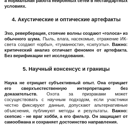
а нормальная работа нейронных сетей в нестандартных
условиях.
4. Акустические и оптические артефакты
Эхо, реверберация, стоячие волны создают «голоса» из
обычного шума.
Пыль, влага, насекомые, отражение ИК-
света создают «орбы», «туманности», «силуэты».
Важно:
критический анализ отличает феномен от артефакта.
Без верификации нет исследования.
5. Научный консенсус и границы
Наука не отрицает субъективный опыт. Она отрицает
его сверхъестественную интерпретацию без
доказательств.
Охота за призраками может
сосуществовать с научным подходом, если участники
честно фиксируют данные, допускают альтернативные
объяснения, публикуют методы и результаты.
Важно:
скепсис - не враг хобби, а его фильтр. Он защищает от
самообмана и сохраняет достоинство направления.