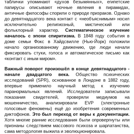
таблички упоминают «духов безымянных», египетские
папирусы описывают ночные явления в пирамидах,
античные философы спорили о природе призраков. Однако
до девятнадцатого века контакт с «необъяснимым» носил
исключительно религиозный, мистический или
фольклорный характер.
Систематическое изучение
началось с эпохи спиритизма.
В 1848 году события в
доме семьи Фокс в Хайдсвилле (Нью-Йорк) положили
начало организованному движению, где люди начали
фиксировать стуки, голоса и автоматическое письмо как
«контакт с иным миром».
Важный поворот произошёл в конце девятнадцатого -
начале двадцатого века.
Общество психических
исследований (SPR), основанное в Лондоне в 1882 году,
впервые применило научный метод к изучению
паранормальных явлений. Исследователи записывали
показания свидетелей, проверяли медиумов на
мошенничество, анализировали EVP (электронные
голосовые феномены) ещё до изобретения современных
диктофонов.
Это был переход от веры к документации.
Хотя многие ранние исследования были опровергнуты или
признаны следствием массового психоза и шарлатанства,
сама методология выжила и эволюционировала.