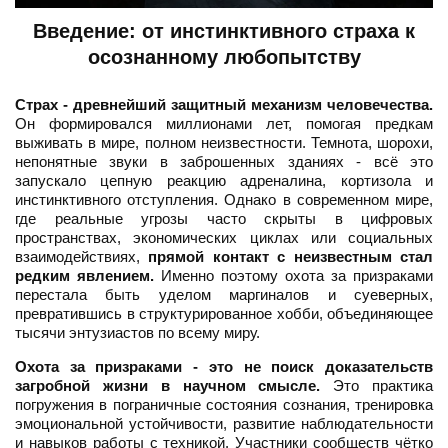
Введение: от инстинктивного страха к
осознанному любопытству
Страх - древнейший защитный механизм человечества.
Он формировался миллионами лет, помогая предкам
выживать в мире, полном неизвестности. Темнота, шорохи,
непонятные звуки в заброшенных зданиях - всё это
запускало цепную реакцию адреналина, кортизола и
инстинктивного отступления. Однако в современном мире,
где реальные угрозы часто скрыты в цифровых
пространствах, экономических циклах или социальных
взаимодействиях,
прямой контакт с неизвестным стал
редким явлением.
Именно поэтому охота за призраками
перестала быть уделом маргиналов и суеверных,
превратившись в структурированное хобби, объединяющее
тысячи энтузиастов по всему миру.
Охота за призраками - это не поиск доказательств
загробной жизни в научном смысле.
Это практика
погружения в пограничные состояния сознания, тренировка
эмоциональной устойчивости, развитие наблюдательности
и навыков работы с техникой. Участники сообществ чётко