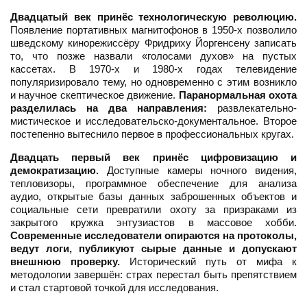
Двадцатый век принёс технологическую революцию.
Появление портативных магнитофонов в 1950-х позволило
шведскому кинорежиссёру Фридриху Йоргенсену записать
то, что позже назвали «голосами духов» на пустых
кассетах. В 1970-х и 1980-х годах телевидение
популяризировало тему, но одновременно с этим возникло
и научное скептическое движение.
Паранормальная охота
разделилась на два направления:
развлекательно-
мистическое и исследовательско-документальное. Второе
постепенно вытеснило первое в профессиональных кругах.
Двадцать первый век принёс цифровизацию и
демократизацию.
Доступные камеры ночного видения,
тепловизоры, программное обеспечение для анализа
аудио, открытые базы данных заброшенных объектов и
социальные сети превратили охоту за призраками из
закрытого кружка энтузиастов в массовое хобби.
Современные исследователи опираются на протоколы,
ведут логи, публикуют сырые данные и допускают
внешнюю проверку.
Исторический путь от мифа к
методологии завершён: страх перестал быть препятствием
и стал стартовой точкой для исследования.