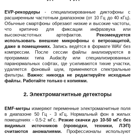
EVP-рекордеры
- специализированные диктофоны с
расширенным частотным диапазоном (от 10 Гц до 40 кГц).
Обычные смартфоны обрезают низкие и высокие частоты,
что критично для фиксации инфразвука или
высокочастотных артефактов.
Рекомендуется
использовать внешние микрофоны с ветрозащитой,
даже в помещениях.
Запись ведётся в формате WAV без
компрессии. После сессии файлы анализируются в
программах типа Audacity или специализированных
паранормальных софтах, где усиливаются тихие участки,
удаляется фоновый шум, применяются спектральные
фильтры.
Важно: никогда не редактируйте исходные
файлы. Работайте только с копиями.
2. Электромагнитные детекторы
EMF-метры
измеряют переменные электромагнитные поля
в диапазоне 50 Гц - 3 кГц. Нормальный фон в жилых
помещениях - 0.5-2 мГс.
Резкие скачки до 10-50 мГс без
видимых источников (проводки, техники, ЛЭП)
считаются аномалиями.
Профессионалы используют