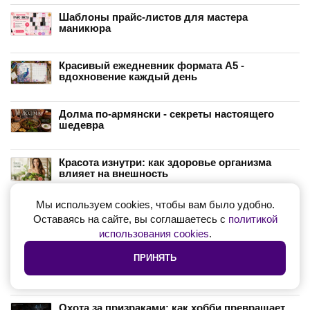
Шаблоны прайс-листов для мастера
маникюра
Красивый ежедневник формата А5 -
вдохновение каждый день
Долма по-армянски - секреты настоящего
шедевра
Красота изнутри: как здоровье организма
влияет на внешность
Мы используем cookies, чтобы вам было удобно.
Бартер в XXI веке: как обменивать услуги и не
Оставаясь на сайте, вы соглашаетесь с
политикой
терять в деньгах
использования cookies
.
ПРИНЯТЬ
Термальные источники России: топ мест для
спа-отдыха
Охота за призраками: как хобби превращает