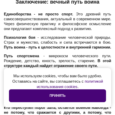
Заключение: вечный путь воина
Единоборства - не просто спорт.
Это древний путь
самосовершенствования, актуальный в современном мире.
Через физическую практику и философское осмысление
они предлагают комплексный подход к развитию.
Психология боя
- исследование человеческой природы.
Страх и мужество, слабость и сила встречаются в бою.
Путь воина - путь к целостности и внутренней гармонии.
Путь спортсмена
- микрокосм человеческого пути.
Рождение, детство, юность, зрелость, старение.
В этой
структуре каждый найдет отражение своего пути.
В сложном мире единоборства предлагают простое и
Мы используем cookies, чтобы вам было удобно.
вечное:
дисциплину тела, ясность ума, силу духа. Они
Оставаясь на сайте, вы соглашаетесь с
политикой
напоминают, что мы способны на больше, что трудности -
использования cookies
.
возможности для роста.
ПРИНЯТЬ
Путь воина не заканчивается никогда.
Принципы,
усвоенные в зале, продолжают направлять жизнь.
Каждый,
кто переступил порог зала, остается воином навсегда -
не потому, что сражается с другими, а потому, что