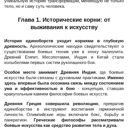
уникальную историю трансформации, меняющую не только
тело, но и саму суть человека.
Глава 1. Исторические корни: от
выживания к искусству
История единоборств уходит корнями в глубокую
древность.
Археологические находки свидетельствуют о
существовании боевых техник уже в эпоху палеолита.
Древний Египет, Месопотамия, Индия и Китай стали
колыбелями первых систем рукопашного боя.
Особое место занимает Древняя Индия
, где боевые
искусства были связаны с духовными практиками.
Именно
здесь впервые была осознана связь между состоянием
ума и эффективностью в бою
- концепция, ставшая
краеугольным камнем философии боевых искусств.
Древняя Греция совершила революцию
, превратив
единоборства в инструмент воспитания гармоничной
личности. Олимпийские игры включали бокс, борьбу и
панкратион.
Греческие философы рассматривали
боевые искусства как средство развития тела и духа.