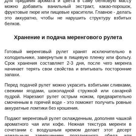
Для придания аромата и цвета в саму белковую массу
можно добавить ванильный экстракт, какао-порошок,
фруктовые пюре или пищевые красители. Главное - делать
это аккуратно, чтобы не нарушить структуру взбитых
белков.
Хранение и подача меренгового рулета
Готовый меренговый рулет хранят исключительно в
холодильнике, завернутым в пищевую пленку или фольгу.
Срок хранения составляет 2-3 дня, после чего меренга
начинает терять свои свойства и впитывать посторонние
запахи.
Перед подачей рулет можно украсить взбитыми сливками,
свежими ягодами, шоколадной стружкой или сахарной
пудрой. Нарезают рулет острым ножом, предварительно
смоченным в горячей воде - это поможет получить ровные
аккуратные ломтики без крошения.
Подают меренговый рулет охлажденным, дополняя чашкой
ароматного чая или кофе. Нежная текстура меренги в
сочетании с воздушным кремом делает этот десерт
идеальным завершением праздничного обеда или