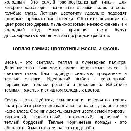
холодный. Это самый распространенный типаж, для
которого характерны пепельные оттенки волос и серо-
голубые глаза. Летнему цветотипу идеально подходят
сложные, припыленные оттенки. Обратите внимание на
цвет розового дерева, пыльно-розовый, нежно-сиреневый и
холодный нюд. Яркие, кричащие цвета будут
диссонировать с вашей мягкой природной красотой.
Теплая гамма: цветотипы Весна и Осень
Весна - это светлая, теплая и лучезарная палитра.
Девушки этого типа часто имеют золотистые волосы и
светлые глаза. Вам подойдут светлые, прозрачные и
теплые оттенки. Идеальный выбор - коралловый,
персиковый, теплый розовый и лососевый. Избегайте
темных, тяжелых и слишком холодных цветов.
Осень - это глубокая, землистая и невероятно теплая
палитра. Это рыжие или каштановые волосы, зеленые или
карие глаза. Осенним девушкам идут цвета самой природы:
кирпичный, терракотовый, шоколадный, горчичный и
теплый бордовый. Теплые коричневые помады - это
абсолютный мастхэв для вашего гардероба.