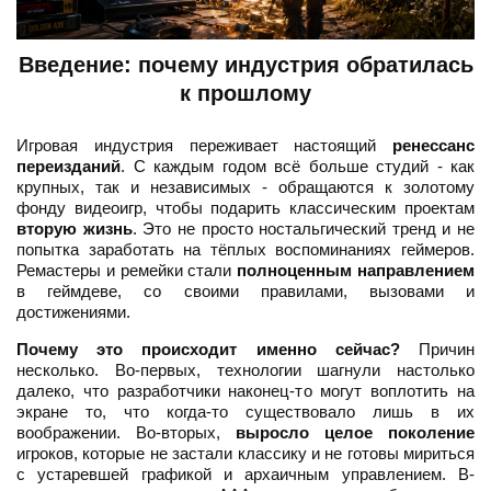
Введение: почему индустрия обратилась
к прошлому
Игровая индустрия переживает настоящий
ренессанс
переизданий
. С каждым годом всё больше студий - как
крупных, так и независимых - обращаются к золотому
фонду видеоигр, чтобы подарить классическим проектам
вторую жизнь
. Это не просто ностальгический тренд и не
попытка заработать на тёплых воспоминаниях геймеров.
Ремастеры и ремейки стали
полноценным направлением
в геймдеве, со своими правилами, вызовами и
достижениями.
Почему это происходит именно сейчас?
Причин
несколько. Во-первых, технологии шагнули настолько
далеко, что разработчики наконец-то могут воплотить на
экране то, что когда-то существовало лишь в их
воображении. Во-вторых,
выросло целое поколение
игроков, которые не застали классику и не готовы мириться
с устаревшей графикой и архаичным управлением. В-