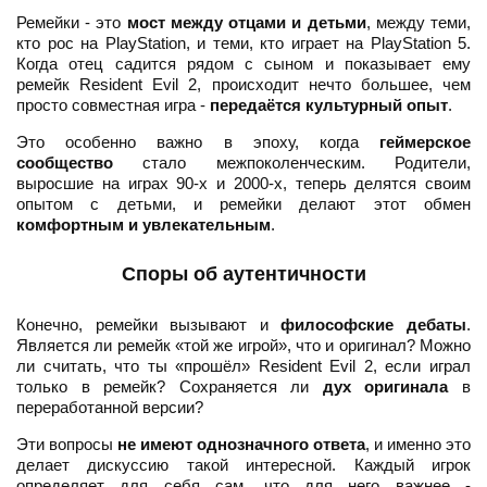
Ремейки - это
мост между отцами и детьми
, между теми,
кто рос на PlayStation, и теми, кто играет на PlayStation 5.
Когда отец садится рядом с сыном и показывает ему
ремейк Resident Evil 2, происходит нечто большее, чем
просто совместная игра -
передаётся культурный опыт
.
Это особенно важно в эпоху, когда
геймерское
сообщество
стало межпоколенческим. Родители,
выросшие на играх 90-х и 2000-х, теперь делятся своим
опытом с детьми, и ремейки делают этот обмен
комфортным и увлекательным
.
Споры об аутентичности
Конечно, ремейки вызывают и
философские дебаты
.
Является ли ремейк «той же игрой», что и оригинал? Можно
ли считать, что ты «прошёл» Resident Evil 2, если играл
только в ремейк? Сохраняется ли
дух оригинала
в
переработанной версии?
Эти вопросы
не имеют однозначного ответа
, и именно это
делает дискуссию такой интересной. Каждый игрок
определяет для себя сам, что для него важнее -