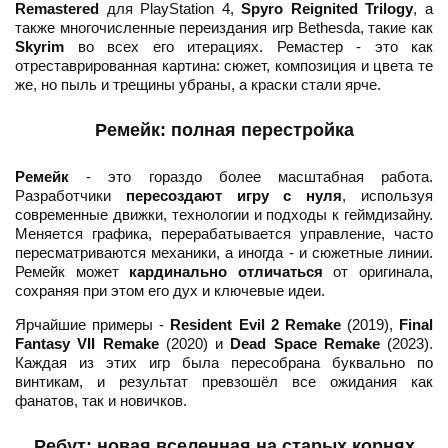
Remastered
для PlayStation 4,
Spyro Reignited Trilogy
, а
также многочисленные переиздания игр Bethesda, такие как
Skyrim
во всех его итерациях. Ремастер - это как
отреставрированная картина: сюжет, композиция и цвета те
же, но пыль и трещины убраны, а краски стали ярче.
Ремейк: полная перестройка
Ремейк
- это гораздо более масштабная работа.
Разработчики
пересоздают игру с нуля
, используя
современные движки, технологии и подходы к геймдизайну.
Меняется графика, перерабатывается управление, часто
пересматриваются механики, а иногда - и сюжетные линии.
Ремейк может
кардинально отличаться
от оригинала,
сохраняя при этом его дух и ключевые идеи.
Ярчайшие примеры -
Resident Evil 2 Remake
(2019),
Final
Fantasy VII Remake
(2020) и
Dead Space Remake
(2023).
Каждая из этих игр была пересобрана буквально по
винтикам, и результат превзошёл все ожидания как
фанатов, так и новичков.
Ребут: новая вселенная на старых корнях