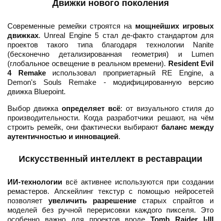
Движки нового поколения
Современные ремейки строятся на
мощнейших игровых
движках
. Unreal Engine 5 стал де-факто стандартом для
проектов такого типа благодаря технологии Nanite
(бесконечно детализированная геометрия) и Lumen
(глобальное освещение в реальном времени).
Resident Evil
4 Remake
использовал проприетарный RE Engine, а
Demon's Souls Remake - модифицированную версию
движка Bluepoint.
Выбор движка
определяет всё
: от визуального стиля до
производительности. Когда разработчики решают, на чём
строить ремейк, они фактически выбирают
баланс между
аутентичностью и инновацией
.
Искусственный интеллект в реставрации
ИИ-технологии
всё активнее используются при создании
ремастеров. Апскейлинг текстур с помощью нейросетей
позволяет
увеличить разрешение
старых спрайтов и
моделей без ручной перерисовки каждого пикселя. Это
особенно важно для проектов вроде
Tomb Raider I-III