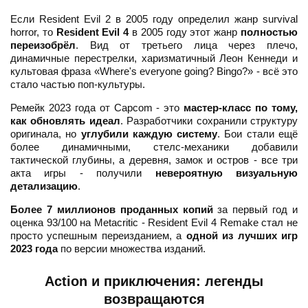
Если Resident Evil 2 в 2005 году определил жанр survival
horror, то
Resident Evil 4
в 2005 году этот жанр
полностью
переизобрёл
. Вид от третьего лица через плечо,
динамичные перестрелки, харизматичный Леон Кеннеди и
культовая фраза «Where's everyone going? Bingo?» - всё это
стало частью поп-культуры.
Ремейк 2023 года от Capcom - это
мастер-класс по тому,
как обновлять идеал
. Разработчики сохранили структуру
оригинала, но
углубили каждую систему
. Бои стали ещё
более динамичными, стелс-механики добавили
тактической глубины, а деревня, замок и остров - все три
акта игры - получили
невероятную визуальную
детализацию
.
Более 7 миллионов проданных копий
за первый год и
оценка 93/100 на Metacritic - Resident Evil 4 Remake стал не
просто успешным переизданием, а
одной из лучших игр
2023 года
по версии множества изданий.
Action и приключения: легенды
возвращаются