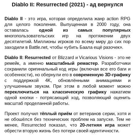
Diablo II: Resurrected (2021) - ад вернулся
Diablo II
- это игра, которая определила жанр action RPG
для целого поколения. Выпущенная в 2000 году, она
оставалась
одной из самых популярных
многопользовательских игр на протяжении двух
десятилетий. Миллионы игроков по всему миру до сих пор
заходили в Battle.net, чтобы «убить Баала ещё разочек».
Diablo II: Resurrected
от Blizzard и Vicarious Visions - это не
ремейк, а именно
масштабный ремастер
. Разработчики
сохранили оригинальный код игры (включая все его баги и
особенности), но обернули его в
современную 3D-графику
с поддержкой 4K, обновлёнными анимациями и
улучшенным звуком. При этом в любой момент можно
переключиться на классическую графику
нажатием
одной кнопки - потрясающий ход, позволяющий оценить
масштаб проделанной работы.
Проект получил
тёплый приём
от ветеранов серии, хотя и
не обошёлся без технических проблем на запуске. Тем не
менее, Resurrected показал, что
20-летняя игра
может
обрести вторую жизнь без потери своей идентичности.