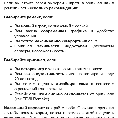
Если вы стоите перед выбором - играть в оригинал или в
ремейк - вот
несколько рекомендаций
:
Выбирайте ремейк, если:
Вы
новый игрок
, не знакомый с серией
Вам важна
современная графика
и удобство
управления
Вы хотите
максимально комфортный
опыт
Оригинал
технически недоступен
(отключены
серверы, несовместимость)
Выбирайте оригинал, если:
Вы
историк игр
и хотите понять контекст эпохи
Вам важна
аутентичность
- именно так играли люди
20 лет назад
Вы хотите оценить
дизайн-решения
в контексте
ограничений того времени
Ремейк
слишком сильно отклоняется
от оригинала
(как FFVII Remake)
Идеальный вариант:
поиграйте в оба. Сначала в оригинал
- чтобы понять
корни
, потом в ремейк - чтобы оценить
эволюцию
. Это даст вам уникальную перспективу и