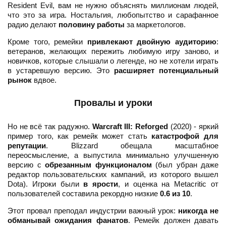
Resident Evil, вам не нужно объяснять миллионам людей,
что это за игра. Ностальгия, любопытство и сарафанное
радио делают
половину работы
за маркетологов.
Кроме того, ремейки
привлекают двойную аудиторию
:
ветеранов, желающих пережить любимую игру заново, и
новичков, которые слышали о легенде, но не хотели играть
в устаревшую версию. Это
расширяет потенциальный
рынок
вдвое.
Провалы и уроки
Но не всё так радужно.
Warcraft III: Reforged
(2020) - яркий
пример того, как ремейк может стать
катастрофой для
репутации
. Blizzard обещала масштабное
переосмысление, а выпустила минимально улучшенную
версию с
обрезанным функционалом
(был убран даже
редактор пользовательских кампаний, из которого вышел
Dota). Игроки были
в ярости
, и оценка на Metacritic от
пользователей составила рекордно низкие
0.6 из 10
.
Этот провал преподал индустрии важный урок:
никогда не
обманывай ожидания фанатов
. Ремейк должен давать