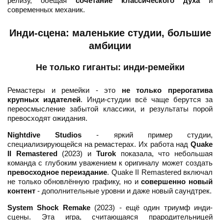
релизу, обещая
сочетание классического духа
и
современных механик.
Инди-сцена: маленькие студии, большие
амбиции
Не только гиганты: инди-ремейки
Ремастеры и ремейки - это
не только прерогатива
крупных издателей
. Инди-студии всё чаще берутся за
переосмысление забытой классики, и результаты порой
превосходят ожидания.
Nightdive Studios
- яркий пример студии,
специализирующейся на ремастерах. Их работа над
Quake
II Remastered
(2023) и
Turok
показала, что небольшая
команда с глубоким уважением к оригиналу может создать
превосходное переиздание
. Quake II Remastered включал
не только обновлённую графику, но и
совершенно новый
контент
- дополнительные уровни и даже новый саундтрек.
System Shock Remake
(2023) - ещё один триумф инди-
сцены. Эта игра, считающаяся прародительницей