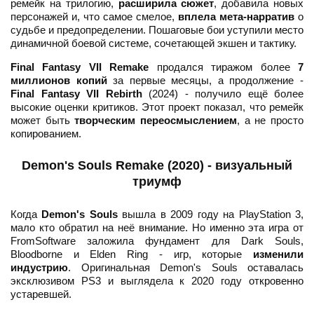
ремейк на трилогию,
расширила сюжет
, добавила новых
персонажей и, что самое смелое,
вплела мета-нарратив
о
судьбе и предопределении. Пошаговые бои уступили место
динамичной боевой системе, сочетающей экшен и тактику.
Final Fantasy VII Remake
продался тиражом более
7
миллионов копий
за первые месяцы, а продолжение -
Final Fantasy VII Rebirth
(2024) - получило ещё более
высокие оценки критиков. Этот проект показал, что ремейк
может быть
творческим переосмыслением
, а не просто
копированием.
Demon's Souls Remake (2020) - визуальный
триумф
Когда
Demon's Souls
вышла в 2009 году на PlayStation 3,
мало кто обратил на неё внимание. Но именно эта игра от
FromSoftware заложила фундамент для Dark Souls,
Bloodborne и Elden Ring - игр, которые
изменили
индустрию
. Оригинальная Demon's Souls оставалась
эксклюзивом PS3 и выглядела к 2020 году откровенно
устаревшей.