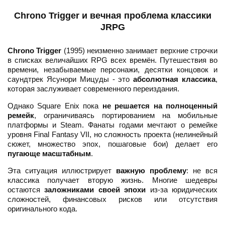
Chrono Trigger и вечная проблема классики
JRPG
Chrono Trigger
(1995) неизменно занимает верхние строчки
в списках величайших RPG всех времён. Путешествия во
времени, незабываемые персонажи, десятки концовок и
саундтрек Ясунори Мицуды - это
абсолютная классика
,
которая заслуживает современного переиздания.
Однако Square Enix пока
не решается на полноценный
ремейк
, ограничиваясь портированием на мобильные
платформы и Steam. Фанаты годами мечтают о ремейке
уровня Final Fantasy VII, но сложность проекта (нелинейный
сюжет, множество эпох, пошаговые бои) делает его
пугающе масштабным
.
Эта ситуация иллюстрирует
важную проблему
: не вся
классика получает вторую жизнь. Многие шедевры
остаются
заложниками своей эпохи
из-за юридических
сложностей, финансовых рисков или отсутствия
оригинального кода.