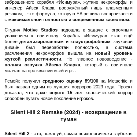
заброшенного корабля «Исимура», жуткие некроморфы и
инженер Айзек Кларк, вооружённый лишь плазменным
резаком, - это формула, которую EA решила воспроизвести
с
максимальной точностью и современным качеством
.
Студия
Motive Studios
подошла к задаче с огромным
уважением к оригиналу. Корабль «Исимура» стал ещё
более
детализированным и клаустрофобным
, звуковой
дизайн был переработан полностью, а система
расчленения некроморфов вышла на
новый уровень
жуткой реалистичности
. Но главное нововведение -
полная озвучка Айзека Кларка
, который в оригинале
молчал на протяжении всей игры.
Ремейк получил
среднюю оценку 89/100
на Metacritic и
был назван одним из лучших хорроров 2023 года. Проект
доказал, что даже
спустя 15 лет
классический хоррор
способен пугать новое поколение игроков.
Silent Hill 2 Remake (2024) - возвращение в
туман
Silent Hill 2
- это, пожалуй, самая психологически глубокая