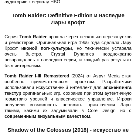
аудиторию к сериалу HBO.
Tomb Raider: Definitive Edition и наследие
Лары Крофт
Серия
Tomb Raider
прошла через несколько перезапусков
и ремастеров. Оригинальная игра 1996 года сделала Лару
Крофт
иконой поп-культуры
, но технически устарела
очень быстро. Crystal Dynamics неоднократно
возвращалась к наследию серии, и каждый раз результат
был интересным.
Tomb Raider I-III Remastered
(2024) от Aspyr Media стал
особенно примечательным проектом. Разработчики
использовали искусственный интеллект для
апскейлинга
текстур
оригинальных игр, сохранив при этом аутентичную
геометрию уровней и классическое управление. Игроки
получили возможность пережить приключения Лары
такими, какими их задумывали в Core Design, но с
современным визуальным качеством
.
Shadow of the Colossus (2018) - искусство не