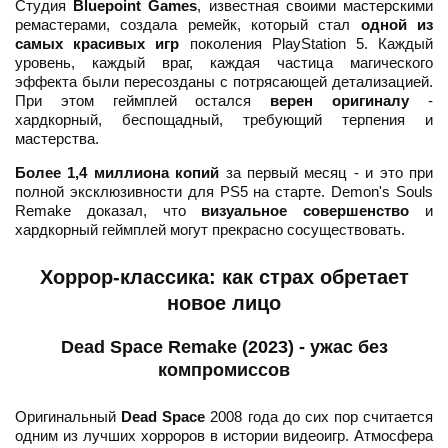
Студия
Bluepoint Games
, известная своими мастерскими
ремастерами, создала ремейк, который стал
одной из
самых красивых игр
поколения PlayStation 5. Каждый
уровень, каждый враг, каждая частица магического
эффекта были пересозданы с потрясающей детализацией.
При этом геймплей остался
верен оригиналу
-
хардкорный, беспощадный, требующий терпения и
мастерства.
Более 1,4 миллиона копий
за первый месяц - и это при
полной эксклюзивности для PS5 на старте. Demon's Souls
Remake доказал, что
визуальное совершенство
и
хардкорный геймплей могут прекрасно сосуществовать.
Хоррор-классика: как страх обретает
новое лицо
Dead Space Remake (2023) - ужас без
компромиссов
Оригинальный
Dead Space
2008 года до сих пор считается
одним из лучших хорроров в истории видеоигр. Атмосфера