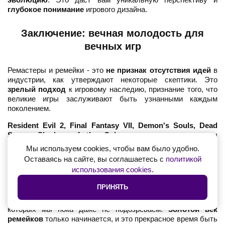
глубокое понимание
игрового дизайна.
Заключение: вечная молодость для
вечных игр
Ремастеры и ремейки - это
не признак отсутствия идей
в
индустрии, как утверждают некоторые скептики. Это
зрелый подход
к игровому наследию, признание того, что
великие игры заслуживают быть узнанными каждым
поколением.
Resident Evil 2, Final Fantasy VII, Demon's Souls, Dead
Space, Shadow of the Colossus
- все эти проекты
доказали, что хорошая игра не стареет. Старееет лишь её
Мы используем cookies, чтобы вам было удобно.
оболочка. И когда талантливые разработчики получают
Оставаясь на сайте, вы соглашаетесь с
политикой
возможность
обновить эту оболочку
, сохраняя душу
использования cookies
.
оригинала, происходит настоящее волшебство.
ПРИНЯТЬ
Впереди нас ждут ремейки
Metal Gear Solid 3, Max Payne,
Splinter Cell, Perfect Dark
и, возможно, многих других игр, о
которых мы пока даже не подозреваем.
Золотой век
ремейков
только начинается, и это прекрасное время быть