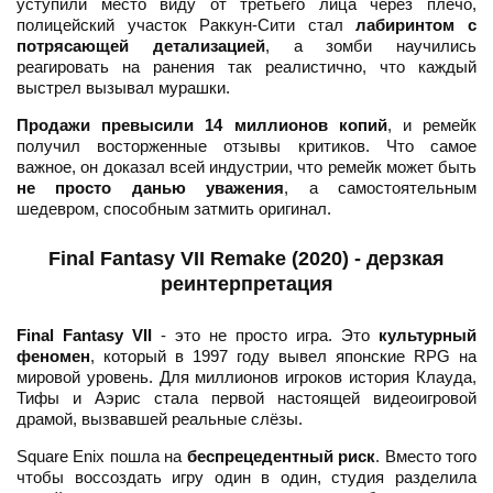
уступили место виду от третьего лица через плечо,
полицейский участок Раккун-Сити стал
лабиринтом с
потрясающей детализацией
, а зомби научились
реагировать на ранения так реалистично, что каждый
выстрел вызывал мурашки.
Продажи превысили 14 миллионов копий
, и ремейк
получил восторженные отзывы критиков. Что самое
важное, он доказал всей индустрии, что ремейк может быть
не просто данью уважения
, а самостоятельным
шедевром, способным затмить оригинал.
Final Fantasy VII Remake (2020) - дерзкая
реинтерпретация
Final Fantasy VII
- это не просто игра. Это
культурный
феномен
, который в 1997 году вывел японские RPG на
мировой уровень. Для миллионов игроков история Клауда,
Тифы и Аэрис стала первой настоящей видеоигровой
драмой, вызвавшей реальные слёзы.
Square Enix пошла на
беспрецедентный риск
. Вместо того
чтобы воссоздать игру один в один, студия разделила