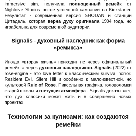
immersive sim, получила
полноценный ремейк
от
Nightdive Studios после успешной кампании на Kickstarter.
Результат - современная версия SHODAN и станции
Цитадель, которая
верна духу оригинала
1994 года, но
играбельна для современной аудитории.
Signalis - духовный наследник как форма
«ремикса»
Иногда «вторая жизнь» приходит не через официальный
ремейк, а через
духовных наследников
.
Signalis
(2022) от
rose-engine - это love letter к классическим survival horror:
Resident Evil, Silent Hill и особенно к малоизвестной, но
культовой
Rule of Rose
. Пиксельная графика, головоломки
старой школы и
гнетущая атмосфера
- Signalis доказывает,
что дух классики может жить и в совершенно новых
проектах.
Технологии за кулисами: как создаются
ремейки