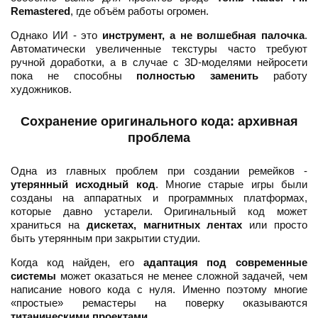
Remastered
, где объём работы огромен.
Однако ИИ - это
инструмент, а не волшебная палочка
.
Автоматически увеличенные текстуры часто требуют
ручной доработки, а в случае с 3D-моделями нейросети
пока не способны
полностью заменить
работу
художников.
Сохранение оригинального кода: архивная
проблема
Одна из главных проблем при создании ремейков -
утерянный исходный код
. Многие старые игры были
созданы на аппаратных и программных платформах,
которые давно устарели. Оригинальный код может
храниться на
дискетах, магнитных лентах
или просто
быть утерянным при закрытии студии.
Когда код найден, его
адаптация под современные
системы
может оказаться не менее сложной задачей, чем
написание нового кода с нуля. Именно поэтому многие
«простые» ремастеры на поверку оказываются
титаническими проектами
.