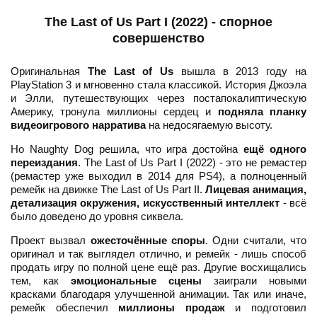
The Last of Us Part I (2022) - спорное
совершенство
Оригинальная
The Last of Us
вышла в 2013 году на
PlayStation 3 и мгновенно стала классикой. История Джоэла
и Элли, путешествующих через постапокалиптическую
Америку, тронула миллионы сердец и
подняла планку
видеоигрового нарратива
на недосягаемую высоту.
Но Naughty Dog решила, что игра достойна
ещё одного
переиздания
. The Last of Us Part I (2022) - это не ремастер
(ремастер уже выходил в 2014 для PS4), а полноценный
ремейк на движке The Last of Us Part II.
Лицевая анимация,
детализация окружения, искусственный интеллект
- всё
было доведено до уровня сиквела.
Проект вызвал
ожесточённые споры
. Одни считали, что
оригинал и так выглядел отлично, и ремейк - лишь способ
продать игру по полной цене ещё раз. Другие восхищались
тем, как
эмоциональные сцены
заиграли новыми
красками благодаря улучшенной анимации. Так или иначе,
ремейк обеспечил
миллионы продаж
и подготовил