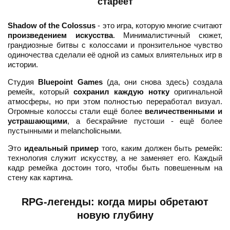
стареет
Shadow of the Colossus
- это игра, которую многие считают
произведением искусства
. Минималистичный сюжет,
грандиозные битвы с колоссами и пронзительное чувство
одиночества сделали её одной из самых влиятельных игр в
истории.
Студия
Bluepoint Games
(да, они снова здесь) создала
ремейк, который
сохранил каждую нотку
оригинальной
атмосферы, но при этом полностью переработал визуал.
Огромные колоссы стали ещё более
величественными и
устрашающими
, а бескрайние пустоши - ещё более
пустынными и melancholicными.
Это
идеальный пример
того, каким должен быть ремейк:
технология служит искусству, а не заменяет его. Каждый
кадр ремейка достоин того, чтобы быть повешенным на
стену как картина.
RPG-легенды: когда миры обретают
новую глубину