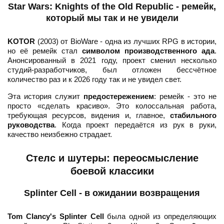
Star Wars: Knights of the Old Republic - ремейк,
который мы так и не увидели
KOTOR
(2003) от BioWare - одна из лучших RPG в истории,
но её ремейк стал
символом производственного ада
.
Анонсированный в 2021 году, проект сменил несколько
студий-разработчиков, был отложен бессчётное
количество раз и к 2026 году так и не увидел свет.
Эта история служит
предостережением
: ремейк - это не
просто «сделать красиво». Это колоссальная работа,
требующая ресурсов, видения и, главное,
стабильного
руководства
. Когда проект передаётся из рук в руки,
качество неизбежно страдает.
Стелс и шутеры: переосмысление
боевой классики
Splinter Cell - в ожидании возвращения
Tom Clancy's Splinter Cell
была одной из определяющих