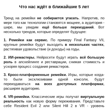
Что нас ждёт в ближайшие 5 лет
Тренд на ремейки
не собирается угасать
. Напротив, по
мере того как технологии становятся мощнее, а аудитория -
шире, мы увидим
ещё больше переизданий
. Вот
несколько трендов, которые определят будущее:
1. Ремейки как сервис.
По примеру Final Fantasy VII,
крупные ремейки будут выходить
в нескольких частях
,
растягивая удовольствие (и доходы) на годы.
2. ИИ-ремастеры.
Нейросети будут играть
всё большую
роль
в апскейлинге и реставрации, снижая стоимость и
ускоряя процесс создания ремастеров.
3. Кросс-платформенные ремейки.
Игры, которые когда-
то были эксклюзивами одной консоли, будут
переиздаваться
на всех доступных платформах
,
расширяя аудиторию.
4. VR-ремейки.
Классические игры получат
виртуальную
реальность
как новую форму переживания. Представьте
себе Resident Evil 2 или Silent Hill 2 в VR - уровень