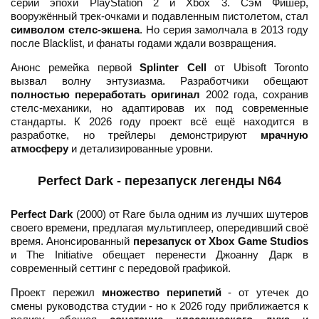
серий эпохи PlayStation 2 и Xbox 3. Сэм Фишер,
вооружённый трек-очками и подавленным пистолетом, стал
символом стелс-экшена
. Но серия замолчала в 2013 году
после Blacklist, и фанаты годами ждали возвращения.
Анонс ремейка первой
Splinter Cell
от Ubisoft Toronto
вызвал волну энтузиазма. Разработчики обещают
полностью переработать оригинал
2002 года, сохранив
стелс-механики, но адаптировав их под современные
стандарты. К 2026 году проект всё ещё находится в
разработке, но трейлеры демонстрируют
мрачную
атмосферу
и детализированные уровни.
Perfect Dark - перезапуск легенды N64
Perfect Dark
(2000) от Rare была одним из лучших шутеров
своего времени, предлагая мультиплеер, опередивший своё
время. Анонсированный
перезапуск от Xbox Game Studios
и The Initiative обещает перенести Джоанну Дарк в
современный сеттинг с передовой графикой.
Проект пережил
множество перипетий
- от утечек до
смены руководства студии - но к 2026 году приближается к