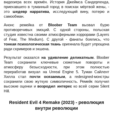
видеоигра всех времён. История Джеймса Сандерленда,
приехавшего в туманный город в поисках мёртвой жены, -
это
шедевр нарратива
, исследующий вину, потерю и
самообман.
Анонс ремейка от
Bloober Team
вызвал бурю
противоречивых эмоций. С одной стороны, польская
студия известна своими атмосферными хоррорами (Layers
of Fear, The Medium). С другой - фанаты боялись, что
тонкая психологическая ткань
оригинала будет упрощена
ради скримеров и экшена.
Результат оказался
на удивление деликатным
. Bloober
Team сохранили ключевые сюжетные повороты и
атмосферу безысходности, при этом полностью
переработав визуал на Unreal Engine 5. Туман Сайлент
Хилла стал
почти осязаемым
, а redesigned-монстры
сохранили свою жуткую символичность. Ремейк получил
высокие оценки и
возродил интерес
ко всей серии Silent
Hill.
Resident Evil 4 Remake (2023) - революция
внутри революции