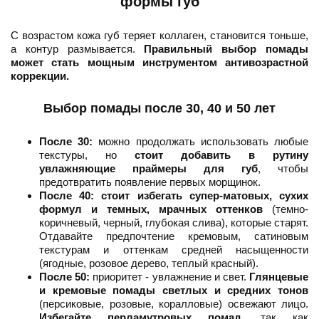
формы губ
С возрастом кожа губ теряет коллаген, становится тоньше,
а контур размывается.
Правильный выбор помады
может стать мощным инструментом антивозрастной
коррекции.
Выбор помады после 30, 40 и 50 лет
После 30:
можно продолжать использовать любые
текстуры, но
стоит добавить в рутину
увлажняющие праймеры для губ
, чтобы
предотвратить появление первых морщинок.
После 40:
стоит избегать супер-матовых, сухих
формул и темных, мрачных оттенков
(темно-
коричневый, черный, глубокая слива), которые старят.
Отдавайте предпочтение кремовым, сатиновым
текстурам и оттенкам средней насыщенности
(ягодные, розовое дерево, теплый красный).
После 50:
приоритет - увлажнение и свет.
Глянцевые
и кремовые помады светлых и средних тонов
(персиковые, розовые, коралловые) освежают лицо.
Избегайте перламутровых помад
, так как