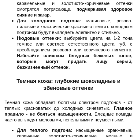
карамельные и золотисто-коричневые оттенки
смотрятся потрясающе,
подчеркивая здоровое
сияние и загар.
Для холодного подтона:
малиновые, розово-
лиловые и классические красные оттенки с холодным
подтоном будут выглядеть элегантно и стильно.
Нюдовые оттенки:
выбирайте цвета на 1-2 тона
темнее или светлее естественного цвета губ, с
преобладанием розового или коричневого пигмента.
Избегайте слишком бледных бежевых тонов,
которые могут придать лицу серый,
безжизненный оттенок.
Темная кожа: глубокие шоколадные и
эбеновые оттенки
Темная кожа обладает богатым спектром подтонов - от
теплых красноватых до холодных синеватых.
Главное
правило - не бояться насыщенности.
Бледные помады
часто выглядят меловыми, пепельными и неуместными.
Для теплого подтона:
насыщенные оранжевые,
кирпичные, золотисто-коричневые, медные и