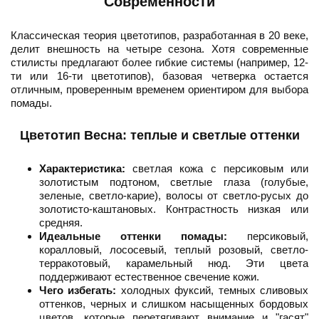
Современности
Классическая теория цветотипов, разработанная в 20 веке,
делит внешность на четыре сезона. Хотя современные
стилисты предлагают более гибкие системы (например, 12-
ти или 16-ти цветотипов), базовая четверка остается
отличным, проверенным временем ориентиром для выбора
помады.
Цветотип Весна: теплые и светлые оттенки
Характеристика:
светлая кожа с персиковым или
золотистым подтоном, светлые глаза (голубые,
зеленые, светло-карие), волосы от светло-русых до
золотисто-каштановых. Контрастность низкая или
средняя.
Идеальные оттенки помады:
персиковый,
коралловый, лососевый, теплый розовый, светло-
терракотовый, карамельный нюд. Эти цвета
поддерживают естественное свечение кожи.
Чего избегать:
холодных фуксий, темных сливовых
оттенков, черных и слишком насыщенных бордовых
цветов, которые перетягивают внимание и "гасят"