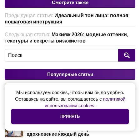
Смотрите также
Предыдущая статья:
Идеальный тон лица: полная
пошаговая инструкция
Следующая статья:
Макияж 2026: модные оттенки,
текстуры и секреты визажистов
Популярные статьи
Как стать фрилансером - полное руководство
для начинающих
Мы используем cookies, чтобы вам было удобно.
Оставаясь на сайте, вы соглашаетесь с
политикой
использования cookies
.
Шаблоны прайс-листов для мастера
маникюра
ПРИНЯТЬ
Красивый ежедневник формата А5 -
вдохновение каждый день