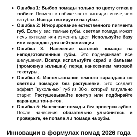
Ошибка 1: Выбор помады только по цвету стика в
тюбике.
Пигмент в тюбике часто выглядит иначе, чем
на губах.
Всегда тестируйте на губах.
Ошибка 2: Игнорирование естественного пигмента
губ.
Если у вас темные губы, светлая помада может
лечь пятнами или изменить цвет.
Используйте базу
или карандаш для нейтрализации.
Ошибка 3: Нанесение матовой помады на
неподготовленные губы.
Это подчеркивает все
шелушения.
Всегда используйте скраб и бальзам
(промокнув излишки) перед нанесением матовой
текстуры.
Ошибка 4: Использование темного карандаша со
светлой помадой без растушевки.
Это создает
эффект "кукольных" губ из 90-х, который визуально
старит.
Растушевывайте контур или подбирайте
карандаш тон-в-тон.
Ошибка 5: Нанесение помады без проверки зубов.
После нанесения
обязательно улыбнитесь и
проверьте, не попала ли помада на зубы.
Инновации в формулах помад 2026 года