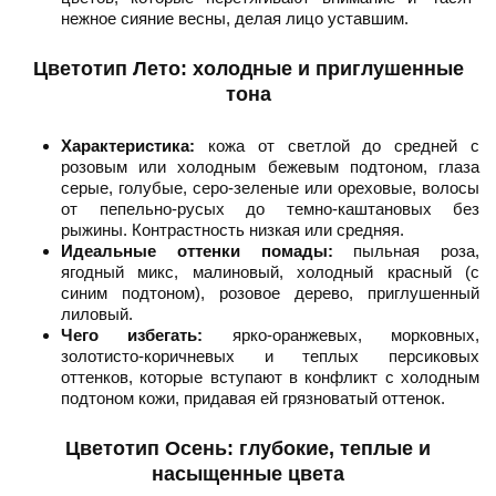
нежное сияние весны, делая лицо уставшим.
Цветотип Лето: холодные и приглушенные
тона
Характеристика:
кожа от светлой до средней с
розовым или холодным бежевым подтоном, глаза
серые, голубые, серо-зеленые или ореховые, волосы
от пепельно-русых до темно-каштановых без
рыжины. Контрастность низкая или средняя.
Идеальные оттенки помады:
пыльная роза,
ягодный микс, малиновый, холодный красный (с
синим подтоном), розовое дерево, приглушенный
лиловый.
Чего избегать:
ярко-оранжевых, морковных,
золотисто-коричневых и теплых персиковых
оттенков, которые вступают в конфликт с холодным
подтоном кожи, придавая ей грязноватый оттенок.
Цветотип Осень: глубокие, теплые и
насыщенные цвета