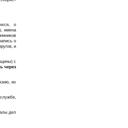
ихся, о
, имена
емников
запись о
ругов, и
нщины) с
ь через
Азию, их
службе,
иалы дел