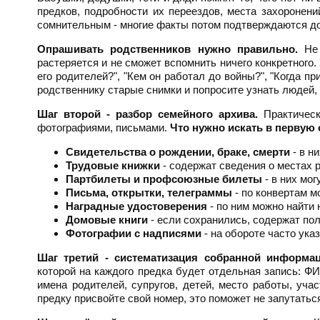
предков, подробности их переездов, места захоронени
сомнительным - многие факты потом подтверждаются д
Опрашивать родственников нужно правильно.
Не 
растеряется и не сможет вспомнить ничего конкретного
его родителей?", "Кем он работал до войны?", "Когда п
родственнику старые снимки и попросите узнать людей, 
Шаг второй - разбор семейного архива.
Практическ
фотографиями, письмами.
Что нужно искать в первую 
Свидетельства о рождении, браке, смерти
- в н
Трудовые книжки
- содержат сведения о местах р
Партбилеты и профсоюзные билеты
- в них мог
Письма, открытки, телеграммы
- по конвертам м
Наградные удостоверения
- по ним можно найти 
Домовые книги
- если сохранились, содержат по
Фотографии с надписями
- на обороте часто ука
Шаг третий - систематизация собранной информац
которой на каждого предка будет отдельная запись: Ф
имена родителей, супругов, детей, место работы, уча
предку присвойте свой номер, это поможет не запутатьс