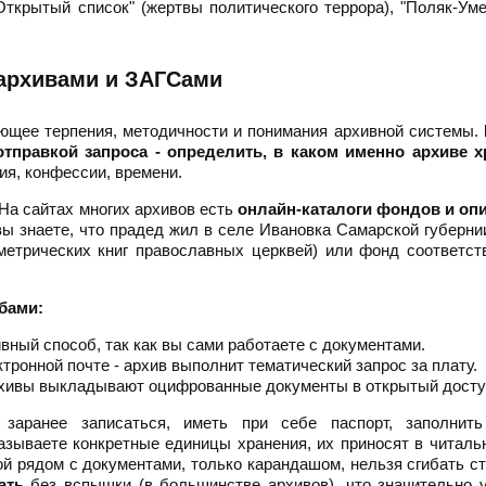
"Открытый список" (жертвы политического террора), "Поляк-Ум
 архивами и ЗАГСами
ующее терпения, методичности и понимания архивной системы.
тправкой запроса - определить, в каком именно архиве х
ия, конфессии, времени.
На сайтах многих архивов есть
онлайн-каталоги фондов и оп
ы знаете, что прадед жил в селе Ивановка Самарской губерни
метрических книг православных церквей) или фонд соответс
бами:
ный способ, так как вы сами работаете с документами.
тронной почте - архив выполнит тематический запрос за плату.
рхивы выкладывают оцифрованные документы в открытый досту
аранее записаться, иметь при себе паспорт, заполнить
азываете конкретные единицы хранения, их приносят в читаль
ой рядом с документами, только карандашом, нельзя сгибать с
ать
без вспышки (в большинстве архивов), что значительно 