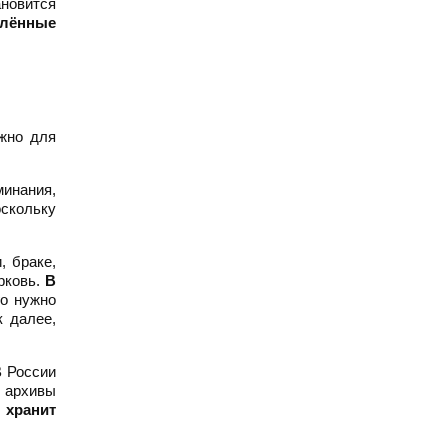
ановится
елённые
ажно для
минания,
оскольку
, браке,
рковь.
В
го нужно
к далее,
В России
, архивы
 хранит