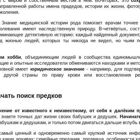
ь с миром и собственным местом в нём. Во-вторых, это
сох
правленной работы имена прадедов, истории их жизни, фото
околения.
. Знание медицинской истории рода помогает врачам точнее
болевания имеют наследственную природу. В-четвёртых, сос
оминающее детективную историю: каждый найденный документ
ад жизнью людей, которых ты никогда не видел, но чьим п
м хобби
, объединяющим людей в сообщества единомышле
щие и опытные исследователи обмениваются находками и мет
ловной имеет
юридическое значение
- например, для подтве
ва другой страны по праву крови или восстановления ре
ачать поиск предков
ение от известного к неизвестному, от себя к далёким п
е знаете точных дат жизни своих бабушек и дедушек.
Начинат
бабушкам и дедушкам, и только потом двигаться дальше вглубь 
амый ценный и одновременно самый хрупкий источник инфо
 в каких архивах: семейные предания, прозвища, особенности х