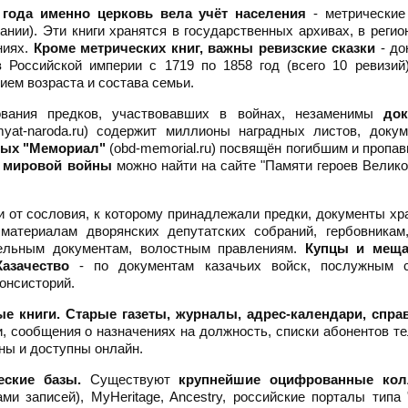
 года именно церковь вела учёт населения
- метрические 
вании). Эти книги хранятся в государственных архивах, в реги
ниях.
Кроме метрических книг, важны ревизские сказки
- до
 Российской империи с 1719 по 1858 год (всего 10 ревизий
ем возраста и состава семьи.
ания предков, участвовавших в войнах, незаменимы
до
myat-naroda.ru) содержит миллионы наградных листов, доку
ных "Мемориал"
(obd-memorial.ru) посвящён погибшим и пропа
 мировой войны
можно найти на сайте "Памяти героев Велик
 от сословия, к которому принадлежали предки, документы хр
атериалам дворянских депутатских собраний, гербовникам,
мельным документам, волостным правлениям.
Купцы и меща
Казачество
- по документам казачьих войск, послужным с
онсисторий.
ые книги.
Старые газеты, журналы, адрес-календари, спра
, сообщения о назначениях на должность, списки абонентов т
ны и доступны онлайн.
еские базы.
Существуют
крупнейшие оцифрованные кол
и записей), MyHeritage, Ancestry, российские порталы типа