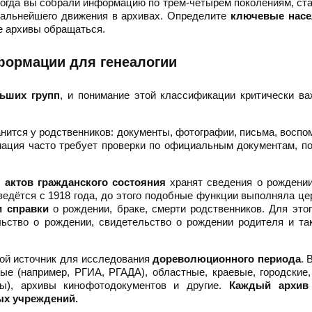
огда вы собрали информацию по трём-четырём поколениям, ст
альнейшего движения в архивах. Определите
ключевые нас
кие архивы обращаться.
формации для генеалогии
льших групп
, и понимание этой классификации критически в
анится у родственников: документы, фотографии, письма, воспо
ация часто требует проверки по официальным документам, п
 актов гражданского состояния
хранят сведения о рождении
 ведётся с 1918 года, до этого подобные функции выполняла це
и справки
о рождении, браке, смерти родственников. Для это
льство о рождении, свидетельство о рождении родителя и та
ой источник для исследования
дореволюционного периода
. 
ые (например, РГИА, РГАДА), областные, краевые, городские
вы), архивы кинофотодокументов и другие.
Каждый архив
ых учреждений.