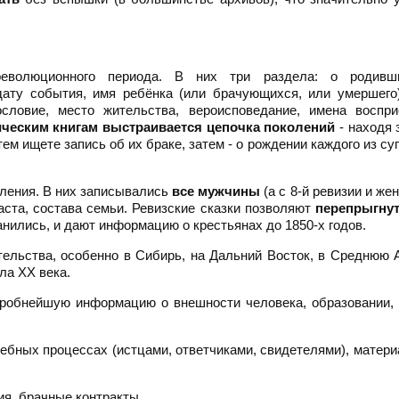
волюционного периода. В них три раздела: о родивш
ату события, имя ребёнка (или брачующихся, или умершего)
ословие, место жительства, вероисповедание, имена воспри
ческим книгам выстраивается цепочка поколений
- находя 
ем ищете запись об их браке, затем - о рождении каждого из суп
еления. В них записывались
все мужчины
(а с 8-й ревизии и же
аста, состава семьи. Ревизские сказки позволяют
перепрыгнут
ранились, и дают информацию о крестьянах до 1850-х годов.
ельства, особенно в Сибирь, на Дальний Восток, в Среднюю 
ла XX века.
робнейшую информацию о внешности человека, образовании, 
дебных процессах (истцами, ответчиками, свидетелями), матер
ия, брачные контракты.