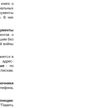
книги о
ональных
кументы
). В них
кументы
ментов о
вшим без
ой войны
анятся в
 адрес-
не
- по
пискам.
вочники
елефона,
лекции
:
 "Память