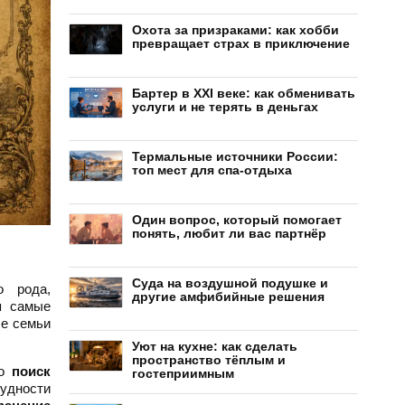
Охота за призраками: как хобби
превращает страх в приключение
Бартер в XXI веке: как обменивать
услуги и не терять в деньгах
Термальные источники России:
топ мест для спа-отдыха
Один вопрос, который помогает
понять, любит ли вас партнёр
Суда на воздушной подушке и
о рода,
другие амфибийные решения
я самые
ые семьи
Уют на кухне: как сделать
пространство тёплым и
то
поиск
гостеприимным
удности