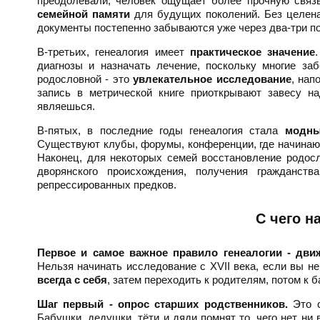
преодолевали, человек ощущает более прочную связ
семейной памяти
для будущих поколений. Без целена
документы постепенно забываются уже через два-три п
В-третьих, генеалогия имеет
практическое значение
диагнозы и назначать лечение, поскольку многие за
родословной - это
увлекательное исследование
, нап
запись в метрической книге приоткрывают завесу н
являешься.
В-пятых, в последние годы генеалогия стала
модны
Существуют клубы, форумы, конференции, где начинаю
Наконец, для некоторых семей восстановление родос
дворянского происхождения, получения гражданст
репрессированных предков.
С чего н
Первое и самое важное правило генеалогии - движ
Нельзя начинать исследование с XVII века, если вы н
всегда с себя
, затем переходить к родителям, потом к 
Шаг первый - опрос старших родственников.
Это с
Бабушки, дедушки, тёти и дяди помнят то, чего нет ни