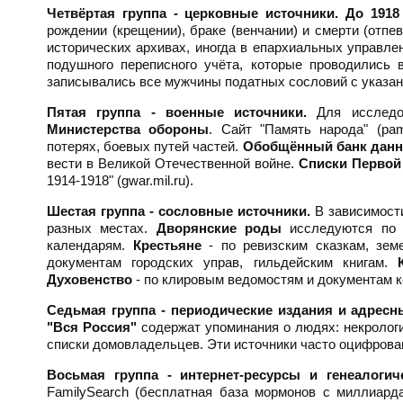
Четвёртая группа - церковные источники.
До 1918
рождении (крещении), браке (венчании) и смерти (отпе
исторических архивах, иногда в епархиальных управле
подушного переписного учёта, которые проводились в
записывались все мужчины податных сословий с указани
Пятая группа - военные источники.
Для исследов
Министерства обороны
. Сайт "Память народа" (pa
потерях, боевых путей частей.
Обобщённый банк дан
вести в Великой Отечественной войне.
Списки Первой
1914-1918" (gwar.mil.ru).
Шестая группа - сословные источники.
В зависимости
разных местах.
Дворянские роды
исследуются по м
календарям.
Крестьяне
- по ревизским сказкам, зе
документам городских управ, гильдейским книгам.
Духовенство
- по клировым ведомостям и документам к
Седьмая группа - периодические издания и адресн
"Вся Россия"
содержат упоминания о людях: некрологи
списки домовладельцев. Эти источники часто оцифрова
Восьмая группа - интернет-ресурсы и генеалогич
FamilySearch (бесплатная база мормонов с миллиардам