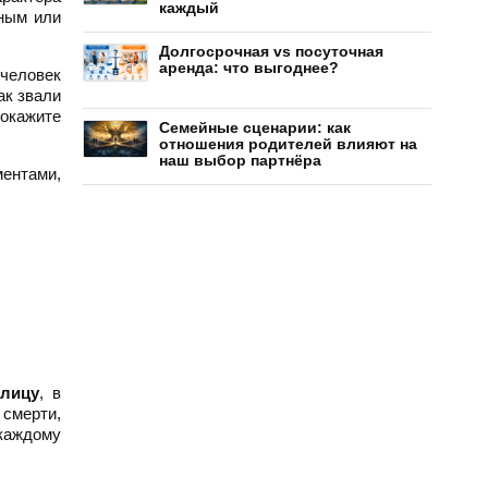
каждый
ьным или
Долгосрочная vs посуточная
аренда: что выгоднее?
человек
ак звали
покажите
Семейные сценарии: как
отношения родителей влияют на
наш выбор партнёра
ентами,
блицу
, в
 смерти,
каждому