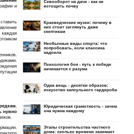
ранение
Севооборот на даче - как не
графии и
истощить почву
 ставить
Краеведческие музеи: почему в
них стоит заглянуть даже
тавление
скептикам
, каждая
отомком
Необычные виды спорта: что
попробовать, если классика
надоела
нников.
одиками.
Психология боя - путь к победе
рждения
начинается с разума
путации
Одна вещь - десятки образов:
искусство капсульного гардероба
редкам.
Юридическая грамотность - зачем
она нужна каждому
ь нужно
веков.
рмации.
Этапы строительства частного
дома: сколько времени занимает
арактера