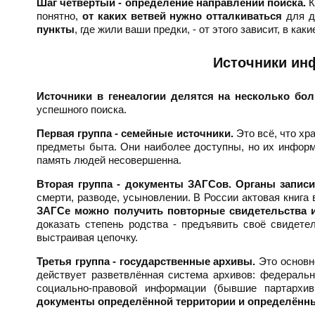
Шаг четвёртый - определение направлений поиска.
К
понятно,
от каких ветвей нужно отталкиваться
для д
пункты
, где жили ваши предки, - от этого зависит, в ка
Источники ин
Источники в генеалогии делятся на несколько бо
успешного поиска.
Первая группа - семейные источники.
Это всё, что хр
предметы быта. Они наиболее доступны, но их информ
память людей несовершенна.
Вторая группа - документы ЗАГСов.
Органы записи
смерти, разводе, усыновлении. В России актовая книга
ЗАГСе можно получить повторные свидетельства 
доказать степень родства - предъявить своё свидете
выстраивая цепочку.
Третья группа - государственные архивы.
Это основн
действует разветвлённая система архивов: федеральн
социально-правовой информации (бывшие партархи
документы определённой территории и определённ