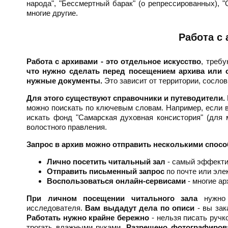
народа", "Бессмертный барак" (о репрессированных), 
многие другие.
Работа с
Работа с архивами - это отдельное искусство
, треб
что нужно сделать перед посещением архива или о
нужные документы.
Это зависит от территории, сослов
Для этого существуют справочники и путеводители.
можно поискать по ключевым словам. Например, если в
искать фонд "Самарская духовная консистория" (для 
волостного правления.
Запрос в архив можно отправить несколькими спосо
Лично посетить читальный зал
- самый эффектив
Отправить письменный запрос
по почте или элек
Воспользоваться онлайн-сервисами
- многие а
При личном посещении читального зала
нужно з
исследователя.
Вам выдадут дела по описи
- вы зак
Работать нужно крайне бережно
- нельзя писать ручк
трогать влажными руками.
Разрешено фотографиров