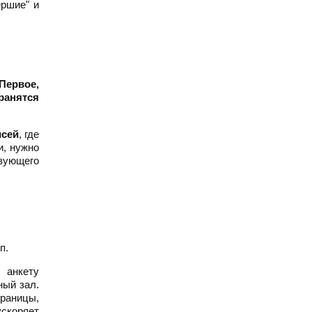
ершие" и
Первое,
ранятся
исей
, где
и, нужно
твующего
п.
 анкету
ный зал.
траницы,
ускоряет