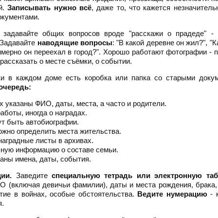
й.
Записывать нужно всё
, даже то, что кажется незначител
окументами.
задавайте общих вопросов вроде "расскажи о прадеде" - 
. Задавайте
наводящие вопросы
: "В какой деревне он жил?", "К
римерно он переехал в город?". Хорошо работают фотографии - 
рассказать о месте съёмки, о событии.
и в каждом доме есть коробка или папка со старыми докум
очередь:
их указаны ФИО, даты, места, а часто и родители.
аботы, иногда о наградах.
ут быть автобиографии.
ожно определить места жительства.
наградные листы в архивах.
лную информацию о составе семьи.
заны имена, даты, события.
ии.
Заведите
специальную тетрадь или электронную та
ИО (включая девичьи фамилии), даты и места рождения, брака,
стие в войнах, особые обстоятельства.
Ведите нумерацию
- 
я.