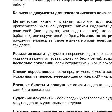
работу.
Ключевые документы для генеалогического поиска:
Метрические книги
- главный источник для доре
бракосочетавшихся, об умерших.
Записи содержат:
д
родителей (или супругов, или родственников), их с
(крёстных) или поручителей по браку.
Именно по метри
рождении человека, вы узнаёте имена его родителей, зат
так далее.
Ревизские сказки
- документы переписи податного нас
указанием имени, отчества, фамилии (если была), возр
несколько поколений
, если метрические книги не сох
Списки переселенцев
- если предки меняли место жит
можно найти в
переселенческих делах
конца XIX - нача
Военные билеты и послужные списки
содержат под
семейном положении.
Судебные документы
- если предки участвовали в су
могут содержать уникальные сведения.
Нотариальные документы
- купчие на землю, завещан