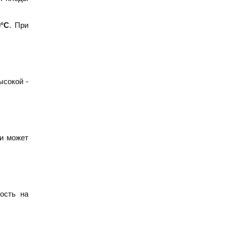
0°C
. При
ысокой -
 и может
ость на