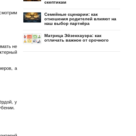
скептикам
ссмотрим
Семейные сценарии: как
отношения родителей влияют на
наш выбор партнёра
Матрица Эйзенхауэра: как
отличать важное от срочного
имать не
актерный
еров, а
ёрдой, у
убении.
критерий