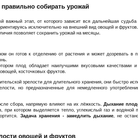
 правильно собирать урожай
ый важный этап, от которого зависит вся дальнейшая судьба
риентируясь исключительно на внешний вид овощей и фруктов
зличия позволяет сохранить урожай на месяцы.
ром он готов к отделению от растения и может дозревать в 
ынь.
отором плод обладает наилучшими вкусовыми качествами и 
 овощей, косточковых фруктов.
ительской зрелости для длительного хранения, они быстро исп
елости, но предназначенные для немедленного употребления
осле сбора, напрямую влияют на их лёжкость.
Дыхание плод
, при котором выделяется тепло, углекислый газ и водяной 
портится.
Задача хранения - замедлить дыхание
, не остан
лости овощей и фруктов