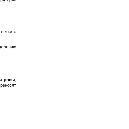
 ветки с
делению
я росы
,
реносят