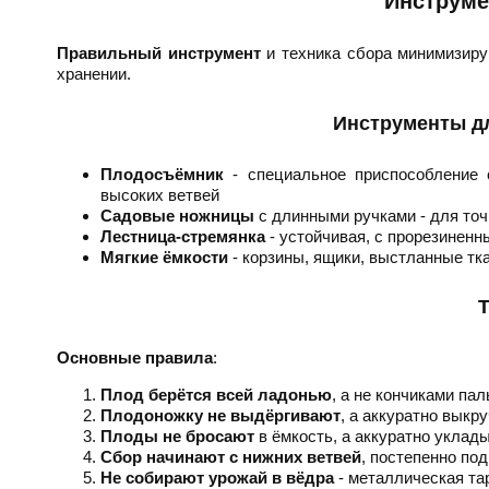
Инструме
Правильный инструмент
и техника сбора минимизиру
хранении.
Инструменты дл
Плодосъёмник
- специальное приспособление
высоких ветвей
Садовые ножницы
с длинными ручками - для точ
Лестница-стремянка
- устойчивая, с прорезинен
Мягкие ёмкости
- корзины, ящики, выстланные тк
Т
Основные правила
:
Плод берётся всей ладонью
, а не кончиками па
Плодоножку не выдёргивают
, а аккуратно выкр
Плоды не бросают
в ёмкость, а аккуратно уклад
Сбор начинают с нижних ветвей
, постепенно по
Не собирают урожай в вёдра
- металлическая та