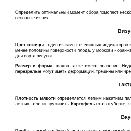
Определить оптимальный момент сбора помогают нескол
основные из них.
Визу
Цвет кожицы
- один из самых очевидных индикаторов з
менее половины поверхности плода, у моркови - оранж
для сорта рисунок.
Размер и форма
плодов также имеют значение.
Нед
перезрелые
могут иметь деформации, трещины или чре
Такт
Плотность мякоти
определяется лёгким нажатием пал
летних - слегка пружинить.
Картофель
готов к уборке, к
Вку
Проба
- самый надёжный, но не всегда применимый мет