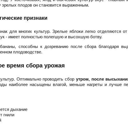
у зрелых плодов он становится выраженным.
гические признаки
нак для многих культур. Зрелые яблоки легко отделяются от
лук - имеет полностью полегшую и высохшую ботву.
 бананы, способны к дозреванию после сбора благодаря вы
ленном плодоводстве.
е время сбора урожая
культур. Оптимально проводить сбор
утром, после высыхани
лоды наиболее насыщены влагой, меньше нагреты и лучше пе
яется дыхание
т гнили
й