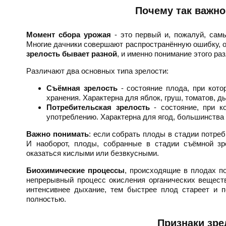
Почему так важно
Момент сбора урожая
- это первый и, пожалуй, сам
Многие дачники совершают распространённую ошибку, о
зрелость бывает разной
, и именно понимание этого ра
Различают два основных типа зрелости:
Съёмная зрелость
- состояние плода, при кото
хранения. Характерна для яблок, груш, томатов, д
Потребительская зрелость
- состояние, при к
употреблению. Характерна для ягод, большинства
Важно понимать
: если собрать плоды в стадии потреб
И наоборот, плоды, собранные в стадии съёмной зр
оказаться кислыми или безвкусными.
Биохимические процессы
, происходящие в плодах п
непрерывный процесс окисления органических веществ
интенсивнее дыхание, тем быстрее плод стареет и 
полностью.
Признаки зре