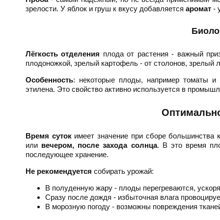
зрелости. У яблок и груш к вкусу добавляется
аромат
- 
Биоло
Лёгкость отделения
плода от растения - важный приз
плодоножкой, зрелый картофель - от столонов, зрелый 
Особенность
: некоторые плоды, например томаты и
этилена. Это свойство активно используется в промыш
Оптимально
Время суток
имеет значение при сборе большинства 
или
вечером, после захода солнца
. В это время п
последующее хранение.
Не рекомендуется
собирать урожай:
В полуденную жару - плоды перегреваются, ускор
Сразу после дождя - избыточная влага провоцируе
В морозную погоду - возможны повреждения ткане