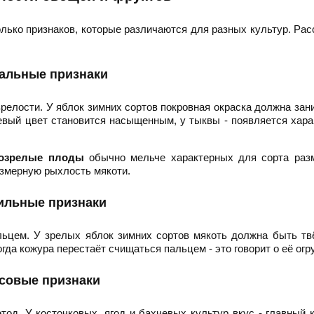
ько признаков, которые различаются для разных культур. Ра
альные признаки
релости. У яблок зимних сортов покровная окраска должна зан
евый цвет становится насыщенным, у тыквы - появляется хар
озрелые плоды
обычно мельче характерных для сорта разм
змерную рыхлость мякоти.
ильные признаки
ьцем. У зрелых яблок зимних сортов мякоть должна быть тв
огда кожура перестаёт счищаться пальцем - это говорит о её огр
совые признаки
од. У косточковых, ягод и бахчевых культур вкус - главный 