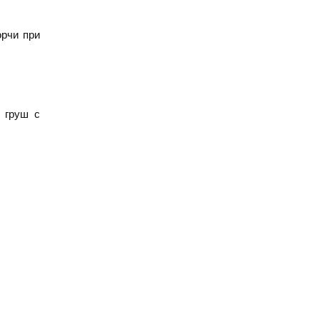
орчи при
 груш с