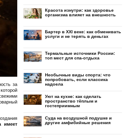
Красота изнутри: как здоровье
организма влияет на внешность
Бартер в XXI веке: как обменивать
услуги и не терять в деньгах
Термальные источники России:
топ мест для спа-отдыха
Необычные виды спорта: что
попробовать, если классика
ность за
надоела
 которой
свежими
Уют на кухне: как сделать
пространство тёплым и
товарный
гостеприимным
создания
Суда на воздушной подушке и
другие амфибийные решения
а имеет