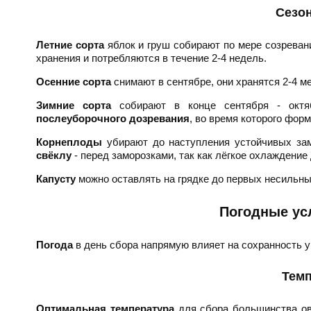
Сезо
Летние сорта
яблок и груш собирают по мере созревани
хранения и потребляются в течение 2-4 недель.
Осенние сорта
снимают в сентябре, они хранятся 2-4 м
Зимние сорта
собирают в конце сентября - октя
послеуборочного дозревания
, во время которого фор
Корнеплоды
убирают до наступления устойчивых за
свёклу
- перед заморозками, так как лёгкое охлаждение
Капусту
можно оставлять на грядке до первых несильных 
Погодные ус
Погода
в день сбора напрямую влияет на сохранность 
Темп
Оптимальная температура
для сбора большинства о