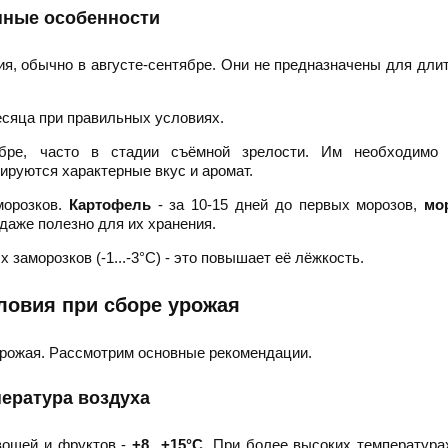
нные особенности
я, обычно в августе-сентябре. Они не предназначены для дли
есяца при правильных условиях.
бре, часто в стадии съёмной зрелости. Им необходим
мируются характерные вкус и аромат.
морозков.
Картофель
- за 10-15 дней до первых морозов,
мо
 даже полезно для их хранения.
заморозков (-1...-3°C) - это повышает её лёжкость.
ловия при сборе урожая
урожая. Рассмотрим основные рекомендации.
ература воздуха
вощей и фруктов -
+8...+15°C
. При более высоких температур