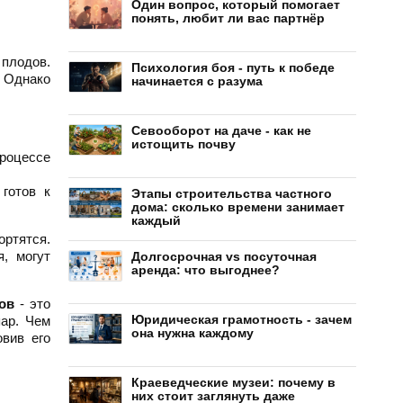
Один вопрос, который помогает
понять, любит ли вас партнёр
 плодов.
Психология боя - путь к победе
. Однако
начинается с разума
Севооборот на даче - как не
истощить почву
процессе
готов к
Этапы строительства частного
дома: сколько времени занимает
каждый
ортятся.
, могут
Долгосрочная vs посуточная
аренда: что выгоднее?
ов
- это
Юридическая грамотность - зачем
пар. Чем
она нужна каждому
овив его
Краеведческие музеи: почему в
них стоит заглянуть даже