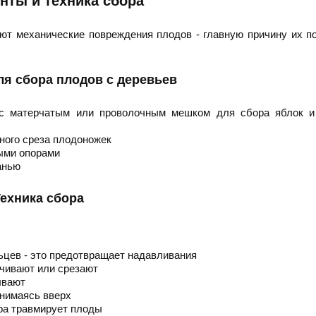
нты и техника сбора
ют механические повреждения плодов - главную причину их п
я сбора плодов с деревьев
 с матерчатым или проволочным мешком для сбора яблок и
ного среза плодоножек
ными опорами
анью
ехника сбора
льцев - это предотвращает надавливания
учивают или срезают
ывают
днимаясь вверх
ра травмирует плоды