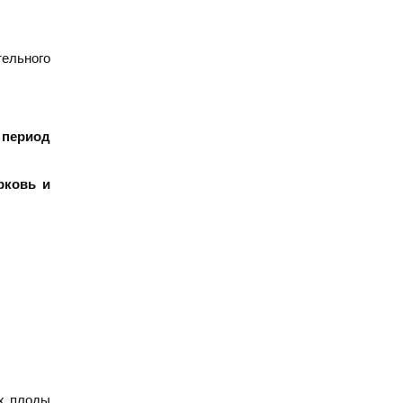
тельного
о
период
рковь и
ах плоды