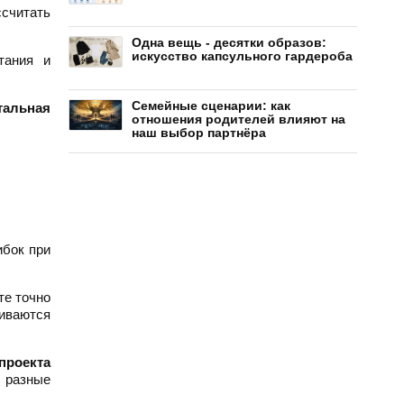
ссчитать
Одна вещь - десятки образов:
искусство капсульного гардероба
тания и
Семейные сценарии: как
тальная
отношения родителей влияют на
наш выбор партнёра
ибок при
те точно
чиваются
проекта
ь разные