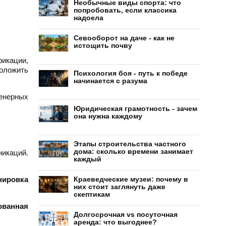
Необычные виды спорта: что
попробовать, если классика
надоела
Севооборот на даче - как не
истощить почву
икации,
положить
Психология боя - путь к победе
начинается с разума
енерных
Юридическая грамотность - зачем
она нужна каждому
Этапы строительства частного
дома: сколько времени занимает
икаций.
каждый
нировка
Краеведческие музеи: почему в
них стоит заглянуть даже
скептикам
ованная
Долгосрочная vs посуточная
аренда: что выгоднее?