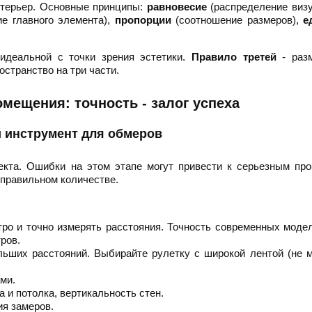
нтерьер. Основные принципы:
равновесие
(распределение виз
е главного элемента),
пропорции
(соотношение размеров),
е
идеальной с точки зрения эстетики.
Правило третей
- раз
странство на три части.
мещения: точность - залог успеха
 инструмент для обмеров
екта. Ошибки на этом этапе могут привести к серьезным пр
еправильном количестве.
ро и точно измерять расстояния. Точность современных модел
ров.
ьших расстояний. Выбирайте рулетку с широкой лентой (не 
ми.
 и потолка, вертикальность стен.
я замеров.