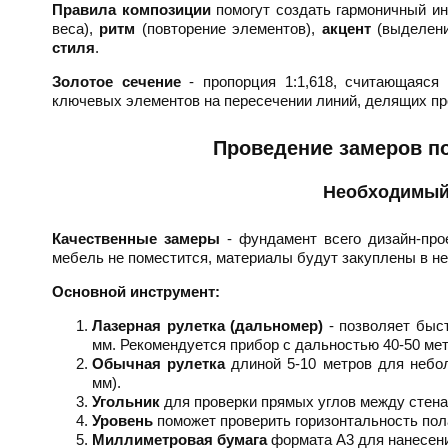
Правила композиции
помогут создать гармоничный и
веса),
ритм
(повторение элементов),
акцент
(выделени
стиля
.
Золотое сечение
- пропорция 1:1,618, считающаяся 
ключевых элементов на пересечении линий, делящих про
Проведение замеров по
Необходимый
Качественные замеры
- фундамент всего дизайн-про
мебель не поместится, материалы будут закуплены в н
Основной инструмент:
Лазерная рулетка (дальномер)
- позволяет быст
мм. Рекомендуется прибор с дальностью 40-50 мет
Обычная рулетка
длиной 5-10 метров для небол
мм).
Угольник
для проверки прямых углов между стена
Уровень
поможет проверить горизонтальность пола
Миллиметровая бумага
формата А3 для нанесени