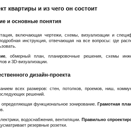
кт квартиры и из чего он состоит
ие и основные понятия
тация, включающая чертежи, схемы, визуализации и специф
подробная инструкция, отвечающая на все вопросы: где рас
ьзовать.
ние
, обмерный план, планировочные решения, схемы инж
лов и 3D-визуализации.
ственного дизайн-проекта
нием всех размеров: стен, потолков, проемов, ниш, коммун
последующих решений.
, определяющая функциональное зонирование.
Грамотная пла
в.
лектрики, водоснабжения, вентиляции.
Правильно спроектир
усматривает резервные розетки.