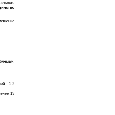
уального
динство
мещение
облемам:
ей - 1-2
менее 19