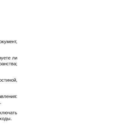
окумент,
руете ли
ранства;
стиной,
вления:
.
ключать
ходы.