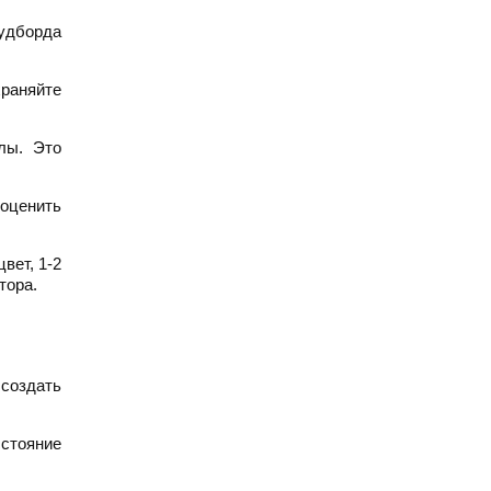
удборда
храняйте
лы. Это
 оценить
вет, 1-2
тора.
 создать
сстояние