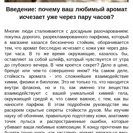
Введение: почему ваш любимый аромат
исчезает уже через пару часов?
Многие люди сталкиваются с досадным разочарованием:
покупка дорогого, разрекламированного парфюма, который
в магазине казался бесконечно стойким, оборачивается
тем, что аромат бесследно исчезает с кожи уже через два-
три часа. В то же время окружающие, казалось бы,
оставляют за собой шлейф, который чувствуется от утра
до глубокого вечера. В чем кроется секрет? Дело в цене,
бренде или чем-то совершенно ином? На самом деле,
стойкость аромата - это сложнейшее взаимодействие
химии, физики и биологии. Это не только то, что находится
внутри флакона, но и то, как именно эти вещества
взаимодействуют с вашей уникальной химией тела,
окружающей средой и, что самое важное, с тем, как вы
наносите парфюм. В этом подробном руководстве мы
раскроем скрытые секреты стойкости духов. Мы изучим
науку об обонянии, правильную подготовку кожи, анатомию
точек пульса и распространенные ошибки, которые
убивают ваши любимые композиции. К концу прочтения вы
будете точно знать, как заставить аромат держаться весь