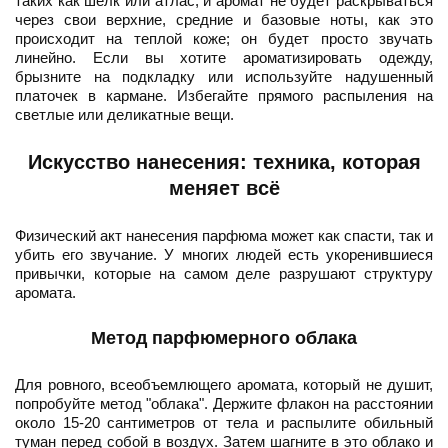
таких как шелк или атлас, и аромат не будет раскрываться
через свои верхние, средние и базовые ноты, как это
происходит на теплой коже; он будет просто звучать
линейно. Если вы хотите ароматизировать одежду,
брызните на подкладку или используйте надушенный
платочек в кармане. Избегайте прямого распыления на
светлые или деликатные вещи.
Искусство нанесения: техника, которая
меняет всё
Физический акт нанесения парфюма может как спасти, так и
убить его звучание. У многих людей есть укоренившиеся
привычки, которые на самом деле разрушают структуру
аромата.
Метод парфюмерного облака
Для ровного, всеобъемлющего аромата, который не душит,
попробуйте метод "облака". Держите флакон на расстоянии
около 15-20 сантиметров от тела и распылите обильный
туман перед собой в воздух. Затем шагните в это облако и