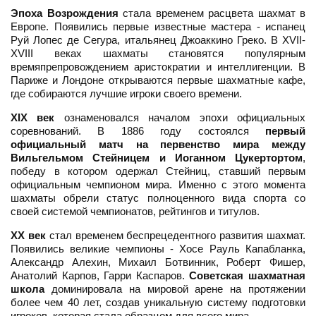
Эпоха Возрождения
стала временем расцвета шахмат в
Европе. Появились первые известные мастера - испанец
Руй Лопес де Сегура, итальянец Джоаккино Греко. В XVII-
XVIII веках шахматы становятся популярным
времяпрепровождением аристократии и интеллигенции. В
Париже и Лондоне открываются первые шахматные кафе,
где собираются лучшие игроки своего времени.
XIX век
ознаменовался началом эпохи официальных
соревнований. В 1886 году состоялся
первый
официальный матч на первенство мира между
Вильгельмом Стейницем и Иоганном Цукертортом
,
победу в котором одержал Стейниц, ставший первым
официальным чемпионом мира. Именно с этого момента
шахматы обрели статус полноценного вида спорта со
своей системой чемпионатов, рейтингов и титулов.
XX век
стал временем беспрецедентного развития шахмат.
Появились великие чемпионы - Хосе Рауль Капабланка,
Александр Алехин, Михаил Ботвинник, Роберт Фишер,
Анатолий Карпов, Гарри Каспаров.
Советская шахматная
школа
доминировала на мировой арене на протяжении
более чем 40 лет, создав уникальную систему подготовки
игроков, которая стала образцом для всего мира.