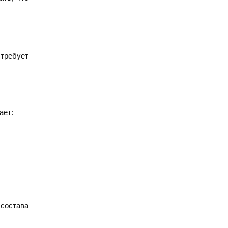
 требует
ает:
 состава