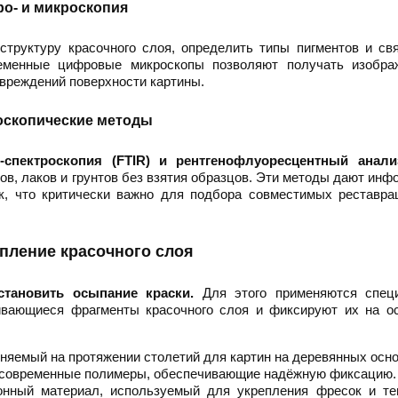
ро- и микроскопия
структуру красочного слоя, определить типы пигментов и с
еменные цифровые микроскопы позволяют получать изобра
вреждений поверхности картины.
оскопические методы
-спектроскопия (FTIR) и рентгенофлуоресцентный анали
ов, лаков и грунтов без взятия образцов. Эти методы дают ин
к, что критически важно для подбора совместимых реставра
епление красочного слоя
становить осыпание краски.
Для этого применяются спец
ивающиеся фрагменты красочного слоя и фиксируют их на ос
няемый на протяжении столетий для картин на деревянных осно
) - современные полимеры, обеспечивающие надёжную фиксацию.
нный материал, используемый для укрепления фресок и те