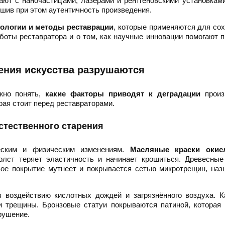
ают с наночастицами, лазерами и рентгеновскими установкам
шив при этом аутентичность произведения.
ологии и методы реставрации
, которые применяются для со
аботы реставратора и о том, как научные инновации помогают 
ения искусства разрушаются
жно понять,
какие факторы приводят к деградации
произ
рая стоит перед реставраторами.
стественного старения
еским и физическим изменениям.
Масляные краски окис
олст теряет эластичность и начинает крошиться. Древесные
вое покрытие мутнеет и покрывается сетью микротрещин, на
 воздействию кислотных дождей и загрязнённого воздуха. К
и трещины. Бронзовые статуи покрываются патиной, которая
зрушение.