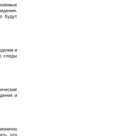
меняемые
ведения.
о будут
едения и
т, следы
мические
едения и
рмонично
ать, что