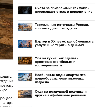
Охота за призраками: как хобби
превращает страх в приключение
Термальные источники России:
топ мест для спа-отдыха
Бартер в XXI веке: как обменивать
услуги и не терять в деньгах
Уют на кухне: как сделать
пространство тёплым и
гостеприимным
Необычные виды спорта: что
аходится
попробовать, если классика
еждения
надоела
 поэтому
мире.
Суда на воздушной подушке и
другие амфибийные решения
роцесс
,
авраторы