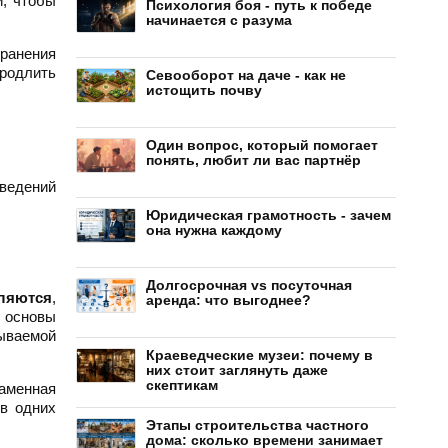
и, чтобы
Психология боя - путь к победе
начинается с разума
хранения
продлить
Севооборот на даче - как не
истощить почву
Один вопрос, который помогает
понять, любит ли вас партнёр
ведений
Юридическая грамотность - зачем
она нужна каждому
Долгосрочная vs посуточная
ляются
,
аренда: что выгоднее?
 основы
зываемой
Краеведческие музеи: почему в
них стоит заглянуть даже
скептикам
аменная
 в одних
Этапы строительства частного
дома: сколько времени занимает