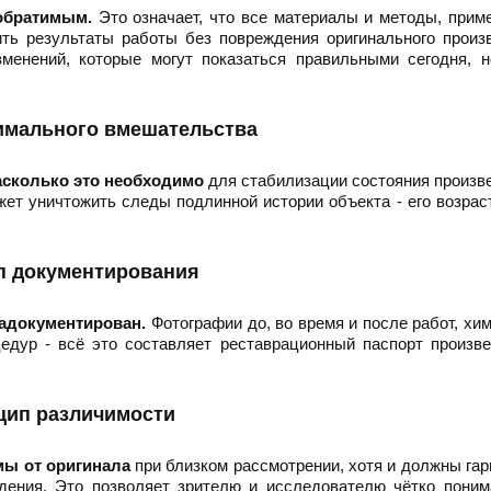
обратимым.
Это означает, что все материалы и методы, при
ть результаты работы без повреждения оригинального произ
енений, которые могут показаться правильными сегодня, н
имального вмешательства
асколько это необходимо
для стабилизации состояния произв
жет уничтожить следы подлинной истории объекта - его возрас
п документирования
адокументирован.
Фотографии до, во время и после работ, хи
едур - всё это составляет реставрационный паспорт произв
цип различимости
ы от оригинала
при близком рассмотрении, хотя и должны га
дения. Это позволяет зрителю и исследователю чётко поним