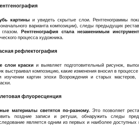
ентгенография
лубь картины
и увидеть скрытые слои. Рентгенограммы пок
воначального варианта композиции), следы предыдущих реста
м глазом.
Рентгенография стала незаменимым инструмен
ческого процесса художника.
асная рефлектография
е слои краски
и выявляет подготовительный рисунок, выпо
ник выстраивал композицию, какие изменения вносил в процессе
и изучении картин эпохи Возрождения и старых мастеров, 
аски.
летовая флуоресценция
ые материалы светятся по-разному.
Это позволяет реста
явить поздние записи и ретуши, обнаружить следы пре
следование является одним из первых и наиболее доступных