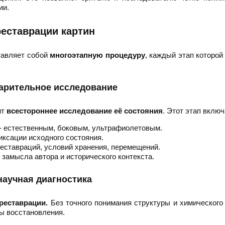
ии.
еставрации картин
тавляет собой
многоэтапную процедуру
, каждый этап которой
варительное исследование
ит
всестороннее исследование её состояния
. Этот этап включ
 естественным, боковым, ультрафиолетовым.
ксации исходного состояния.
еставраций, условий хранения, перемещений.
замысла автора и исторического контекста.
 научная диагностика
реставрации.
Без точного понимания структуры и химического
ы восстановления.