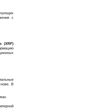
вязующих
жения с
з (XRF)
формацию
ционных
иальные
нове. В
вах.
мперной