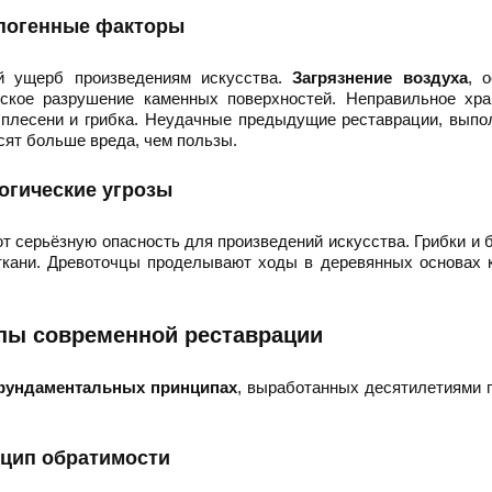
погенные факторы
ый ущерб произведениям искусства.
Загрязнение воздуха
, 
ское разрушение каменных поверхностей. Неправильное хра
 плесени и грибка. Неудачные предыдущие реставрации, вып
сят больше вреда, чем пользы.
огические угрозы
 серьёзную опасность для произведений искусства. Грибки и 
 ткани. Древоточцы проделывают ходы в деревянных основах 
пы современной реставрации
фундаментальных принципах
, выработанных десятилетиями 
цип обратимости