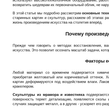
используют высокотехнологичное оборудование, работ
возвратить шедеврам их первоначальный облик, не нару
В этой статье мы подробно рассмотрим
основные техн
старинных картин и скульптур, расскажем об этапах р
жизнь произведениям искусства на столетия вперёд.
Почему произвед
Прежде чем говорить о методах восстановления, ва
искусства. Это позволит осознать масштаб задачи, кото
Факторы е
Любой материал со временем подвергается химич
приобретая желтоватый или коричневатый оттенок. Х
картин деформируются под воздействием влаги. Лако
кракелюром.
Скульптуры из мрамора и известняка
подвергаются
поверхность теряет детализацию, появляются сколы 
случаях защищает металл, а в других - ускоряет его ра