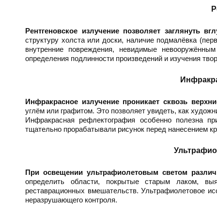
Р
Рентгеновское излучение позволяет заглянуть вг
структуру холста или доски, наличие подмалёвка (пер
внутренние повреждения, невидимые невооружённы
определения подлинности произведений и изучения твор
Инфракр
Инфракрасное излучение проникает сквозь верхни
углём или графитом. Это позволяет увидеть, как худож
Инфракрасная рефлектография особенно полезна пр
тщательно прорабатывали рисунок перед нанесением кр
Ультрафио
При освещении ультрафиолетовым светом различн
определить области, покрытые старым лаком, вы
реставрационных вмешательств. Ультрафиолетовое ис
неразрушающего контроля.