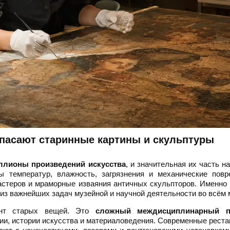
спасают старинные картины и скульптуры
иллионы произведений искусства
, и значительная их часть н
ы температур, влажность, загрязнения и механические повр
астеров и мраморные изваяния античных скульпторов. Именно
из важнейших задач музейной и научной деятельности во всём 
монт старых вещей. Это
сложный междисциплинарный п
гии, истории искусства и материаловедения. Современные рест