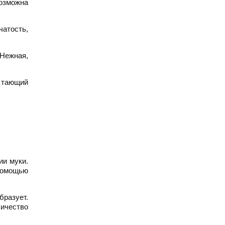
возможна
чатость,
Нежная,
, тающий
ии муки.
 помощью
бразует.
личество