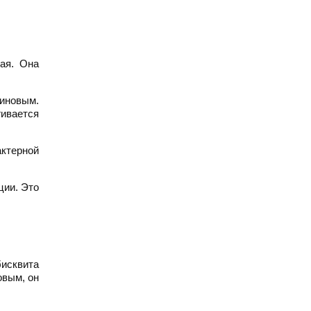
ая. Она
зиновым.
гивается
актерной
ции. Это
бисквита
овым, он