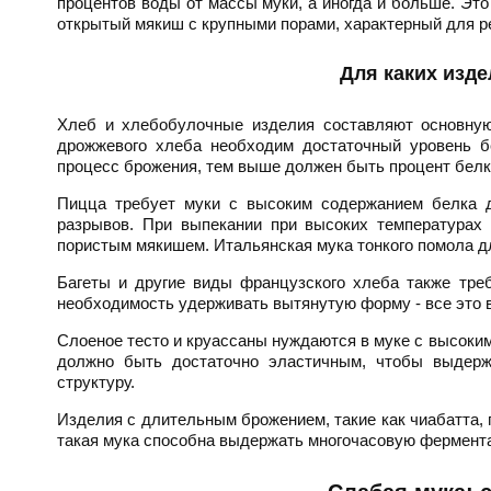
процентов воды от массы муки, а иногда и больше. Это
открытый мякиш с крупными порами, характерный для р
Для каких изде
Хлеб и хлебобулочные изделия составляют основную
дрожжевого хлеба необходим достаточный уровень б
процесс брожения, тем выше должен быть процент белк
Пицца требует муки с высоким содержанием белка дл
разрывов. При выпекании при высоких температурах
пористым мякишем. Итальянская мука тонкого помола д
Багеты и другие виды французского хлеба также треб
необходимость удерживать вытянутую форму - все это 
Слоеное тесто и круассаны нуждаются в муке с высоки
должно быть достаточно эластичным, чтобы выдерж
структуру.
Изделия с длительным брожением, такие как чиабатта, 
такая мука способна выдержать многочасовую фермента