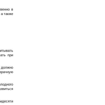
венно в
 а также
питывать
ать при
о должно
озрачную
олодного
азвиться
идесяти