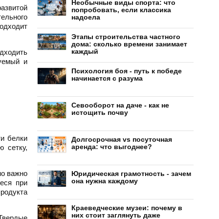
Необычные виды спорта: что
развитой
попробовать, если классика
ельного
надоела
подходит
Этапы строительства частного
дома: сколько времени занимает
каждый
одходить
зуемый и
Психология боя - путь к победе
начинается с разума
Севооборот на даче - как не
истощить почву
ти белки
Долгосрочная vs посуточная
аренда: что выгоднее?
ю сетку,
но важно
Юридическая грамотность - зачем
она нужна каждому
еся при
продукта
Краеведческие музеи: почему в
них стоит заглянуть даже
 Твердые