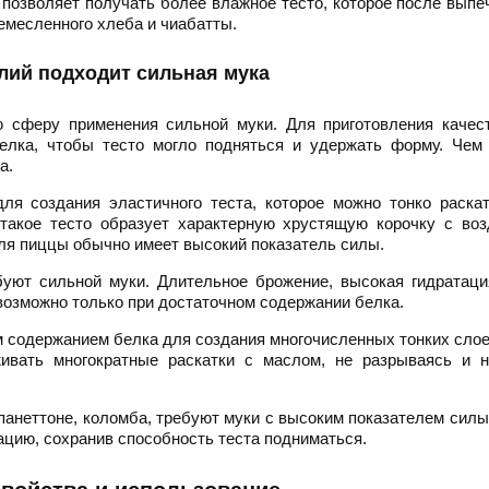
 позволяет получать более влажное тесто, которое после выпе
емесленного хлеба и чиабатты.
лий подходит сильная мука
 сферу применения сильной муки. Для приготовления качест
елка, чтобы тесто могло подняться и удержать форму. Чем
а.
я создания эластичного теста, которое можно тонко раскат
 такое тесто образует характерную хрустящую корочку с во
ля пиццы обычно имеет высокий показатель силы.
уют сильной муки. Длительное брожение, высокая гидратаци
возможно только при достаточном содержании белка.
м содержанием белка для создания многочисленных тонких слое
ивать многократные раскатки с маслом, не разрываясь и н
панеттоне, коломба, требуют муки с высоким показателем силы
цию, сохранив способность теста подниматься.