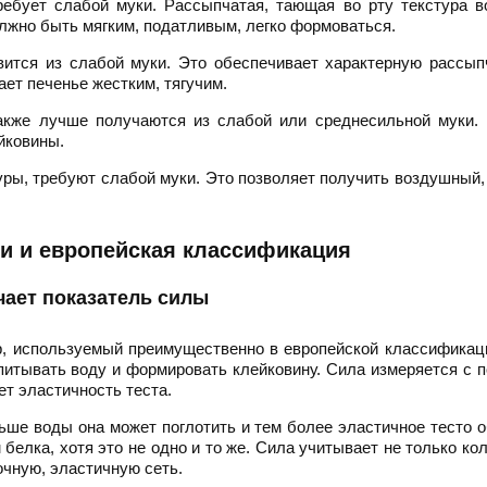
требует слабой муки. Рассыпчатая, тающая во рту текстура 
лжно быть мягким, податливым, легко формоваться.
овится из слабой муки. Это обеспечивает характерную рассып
ет печенье жестким, тягучим.
кже лучше получаются из слабой или среднесильной муки. 
йковины.
туры, требуют слабой муки. Это позволяет получить воздушный
и и европейская классификация
чает показатель силы
, используемый преимущественно в европейской классификац
впитывать воду и формировать клейковину. Сила измеряется с
ет эластичность теста.
ьше воды она может поглотить и тем более эластичное тесто о
елка, хотя это не одно и то же. Сила учитывает не только ко
очную, эластичную сеть.