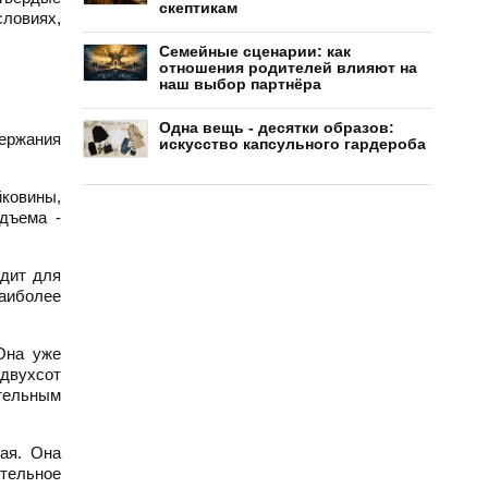
скептикам
словиях,
Семейные сценарии: как
отношения родителей влияют на
наш выбор партнёра
Одна вещь - десятки образов:
ержания
искусство капсульного гардероба
йковины,
одъема -
одит для
аиболее
Она уже
 двухсот
тельным
ая. Она
ительное