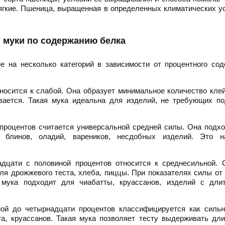
гкие. Пшеница, выращенная в определенных климатических у
 муки по содержанию белка
 на несколько категорий в зависимости от процентного сод
носится к слабой. Она образует минимальное количество кле
ывается. Такая мука идеальна для изделий, не требующих п
процентов считается универсальной средней силы. Она подх
 блинов, оладий, вареников, несдобных изделий. Это н
дцати с половиной процентов относится к среднесильной. 
ля дрожжевого теста, хлеба, пиццы. При показателях силы от
 мука подходит для чиабатты, круассанов, изделий с дли
ой до четырнадцати процентов классифицируется как сильн
та, круассанов. Такая мука позволяет тесту выдерживать дл