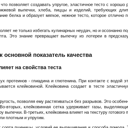
что позволяет создавать упругое, эластичное тесто с хорошо 
ожжевой выпечки, хлеба, пиццы и изделий, требующих длит
ние белка и образует мягкое, нежное тесто, которое отлично 
ляет не только избегать кулинарных неудач, но и осознанно п
епта. Это знание превращает выпечку из лотереи в предска
к основной показатель качества
лияет на свойства теста
х протеинов - глиадина и глютенина. При контакте с водой э
ывается клейковиной. Клейковина создает в тесте эластичну
ругость, позволяя ему растягиваться без разрывов. Это особен
Во-вторых, клейковинная сетка удерживает газы, выделяющи
у выпечки. В-третьих, клейковина влияет на текстуру готового 
ли плотным и упругим.
т сорта пшеницы, условий ее выращивания и способа помола.