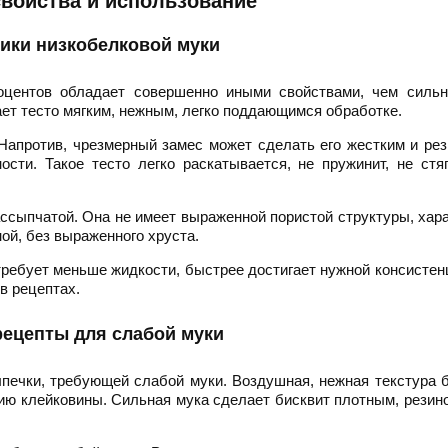
свойства и использование
ики низкобелковой муки
оцентов обладает совершенно иными свойствами, чем сильн
ет тесто мягким, нежным, легко поддающимся обработке.
 Напротив, чрезмерный замес может сделать его жестким и ре
сти. Такое тесто легко раскатывается, не пружинит, не стя
ассыпчатой. Она не имеет выраженной пористой структуры, хар
ой, без выраженного хруста.
требует меньше жидкости, быстрее достигает нужной консистен
в рецептах.
ецепты для слабой муки
печки, требующей слабой муки. Воздушная, нежная текстура 
ю клейковины. Сильная мука сделает бисквит плотным, резин