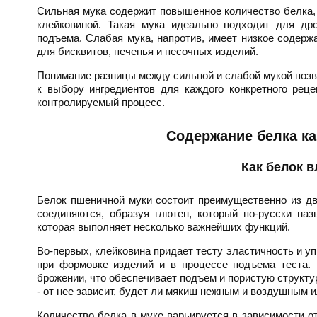
Сильная мука содержит повышенное количество белка, 
клейковиной. Такая мука идеально подходит для др
подъема. Слабая мука, напротив, имеет низкое содержа
для бисквитов, печенья и песочных изделий.
Понимание разницы между сильной и слабой мукой позво
к выбору ингредиентов для каждого конкретного рец
контролируемый процесс.
Содержание белка ка
Как белок в
Белок пшеничной муки состоит преимущественно из дву
соединяются, образуя глютен, который по-русски наз
которая выполняет несколько важнейших функций.
Во-первых, клейковина придает тесту эластичность и уп
при формовке изделий и в процессе подъема теста. 
брожении, что обеспечивает подъем и пористую структур
- от нее зависит, будет ли мякиш нежным и воздушным и
Количество белка в муке варьируется в зависимости о