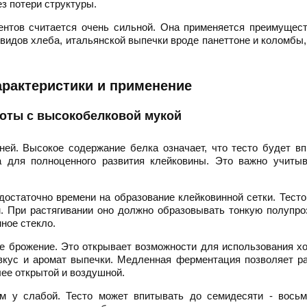
з потери структуры.
нтов считается очень сильной. Она применяется преимущест
видов хлеба, итальянской выпечки вроде панеттоне и коломбы,
арактеристики и применение
оты с высокобелковой мукой
ней. Высокое содержание белка означает, что тесто будет в
 для полноценного развития клейковины. Это важно учитыв
достаточно времени на образование клейковинной сетки. Тест
м. При растягивании оно должно образовывать тонкую полупр
нное стекло.
е брожение. Это открывает возможности для использования х
вкус и аромат выпечки. Медленная ферментация позволяет р
ее открытой и воздушной.
м у слабой. Тесто может впитывать до семидесяти - восьм