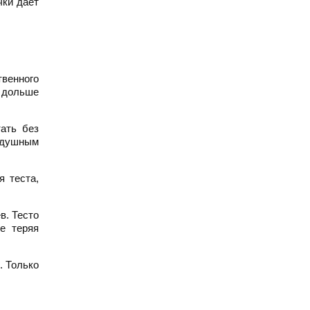
чки дает
венного
 дольше
ать без
здушным
я теста,
в. Тесто
е теряя
. Только