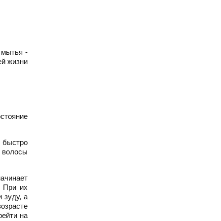
 мытья -
ей жизни
остояние
о быстро
и волосы
начинает
. При их
 зуду, а
возрасте
рейти на