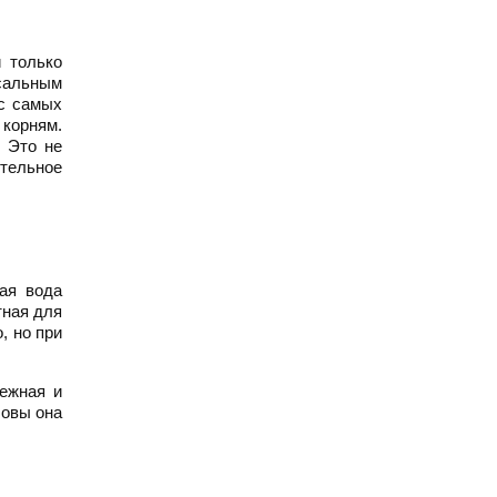
 только
сальным
 с самых
 корням.
. Это не
ительное
ая вода
тная для
, но при
нежная и
ловы она