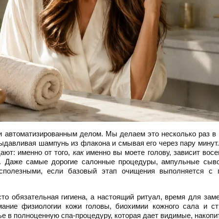
 автоматизированным делом. Мы делаем это несколько раз в
ыдавливая шампунь из флакона и смывая его через пару минут
ают: именно от того,
как
именно вы моете голову, зависит вос
в. Даже самые дорогие салонные процедуры, ампульные сыво
сполезными, если базовый этап очищения выполняется с 
то обязательная гигиена, а настоящий ритуал, время для зам
мание физиологии кожи головы, биохимии кожного сала и ст
ье в полноценную спа-процедуру, которая дает видимые, накоп