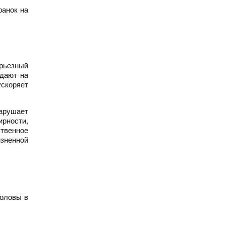
ранок на
ерьезный
дают на
ускоряет
нарушает
ирности,
ственное
зненной
головы в