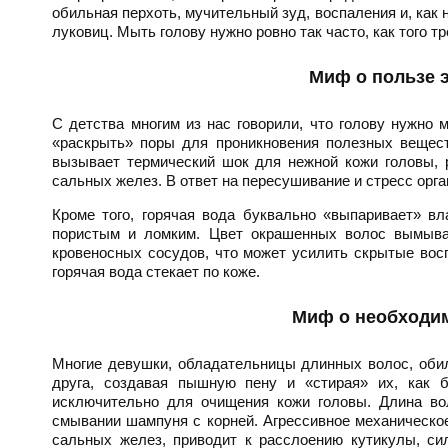
обильная перхоть, мучительный зуд, воспаления и, как
луковиц. Мыть голову нужно ровно так часто, как того 
Миф о пользе 
С детства многим из нас говорили, что голову нужно 
«раскрыть» поры для проникновения полезных вещест
вызывает термический шок для нежной кожи головы, 
сальных желез. В ответ на пересушивание и стресс орг
Кроме того, горячая вода буквально «выпаривает» вл
пористым и ломким. Цвет окрашенных волос вымыва
кровеносных сосудов, что может усилить скрытые восп
горячая вода стекает по коже.
Миф о необходи
Многие девушки, обладательницы длинных волос, обил
друга, создавая пышную пену и «стирая» их, как 
исключительно для очищения кожи головы. Длина во
смывании шампуня с корней. Агрессивное механическое 
сальных желез, приводит к расслоению кутикулы, сил