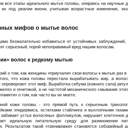
м все этапы идеального мытья головы, опираясь на научные 
 их под реалии жизни, учитывая возрастные изменения, эко
вных мифов о мытье волос
димо безжалательно избавиться от устойчивых заблуждений,
носят серьезный, порой непоправимый вред нашим волосам.
ии» волос к редкому мытью
рий о том, как женщины «приучали» свои волосы к мытью раз в
того, что кожа головы перестала вырабатывать жир, а воло
 опровергают этот миф. Выработка себума (кожного сала) регу
елез и генетикой, а не частотой механического смывания этог
амяти» о том, как часто вы их моете.
нной кожи головы - это прямой путь к серьезным трихолог
ками эпидермиса, остатками стайлинга и выхлопными газами
 забивает устья волосяных фолликулов, нарушает клеточное 
ает идеальную питательную среду для размножения пат
я. Результатом такой «тренировки» становятся себорейный д