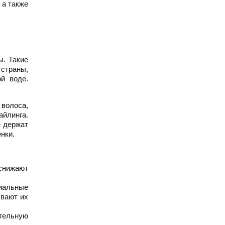
 а также
ы. Такие
 страны,
й воде.
волоса,
айлинга.
е держат
нки.
снижают
циальные
ывают их
тельную