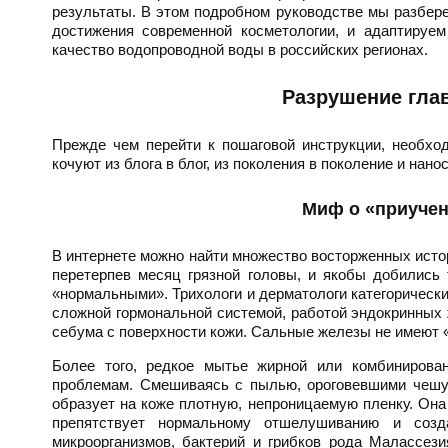
результаты. В этом подробном руководстве мы разбере
достижения современной косметологии, и адаптируем
качество водопроводной воды в российских регионах.
Разрушение гла
Прежде чем перейти к пошаговой инструкции, необхо
кочуют из блога в блог, из поколения в поколение и на
Миф о «приучен
В интернете можно найти множество восторженных исто
перетерпев месяц грязной головы, и якобы добились 
«нормальными». Трихологи и дерматологи категорически
сложной гормональной системой, работой эндокринных ж
себума с поверхности кожи. Сальные железы не имеют «п
Более того, редкое мытье жирной или комбинирова
проблемам. Смешиваясь с пылью, ороговевшими чешуй
образует на коже плотную, непроницаемую пленку. Она
препятствует нормальному отшелушиванию и созд
микроорганизмов, бактерий и грибков рода Малассези