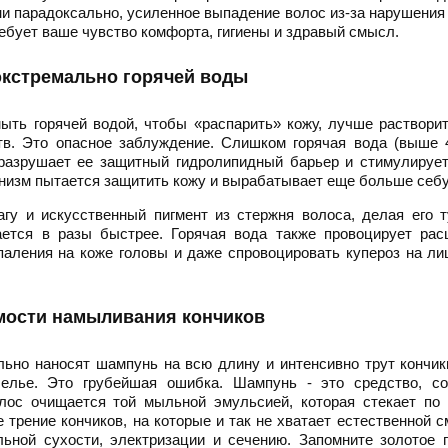
 ни парадоксально, усиленное выпадение волос из-за нарушения
требует ваше чувство комфорта, гигиены и здравый смысл.
экстремально горячей воды
мыть горячей водой, чтобы «распарить» кожу, лучше раствори
в. Это опасное заблуждение. Слишком горячая вода (выше 4
разрушает ее защитный гидролипидный барьер и стимулирует
анизм пытается защитить кожу и вырабатывает еще больше себ
агу и искусственный пигмент из стержня волоса, делая его 
ется в разы быстрее. Горячая вода также провоцирует рас
аления на коже головы и даже спровоцировать купероз на ли
мости намыливания кончиков
ьно наносят шампунь на всю длину и интенсивно трут кончик
белье. Это грубейшая ошибка. Шампунь - это средство, со
лос очищается той мыльной эмульсией, которая стекает по 
трение кончиков, на которые и так не хватает естественной с
ьной сухости, электризации и сечению. Запомните золотое 