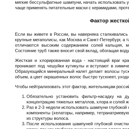
мягкие бессульфатные шампуни, начать использовать у
чаще применять питательные маски с керамидами, прот
Фактор жестко
Если вы живете в России, вы наверняка сталкивались
крупные мегаполисы, как Москва и Санкт-Петербург, а т
отличаются высоким содержанием солей кальция, м
Состояние труб также вносит свой вклад, обогащая во
Жесткая и хлорированная вода - настоящий враг кр
проникают под чешуйки кутикулы и вступают в химиче
Образующийся минеральный налет делает волосы тускл
объем, а цвет окрашенных волос быстро тускнеет, уход
Чтобы нейтрализовать этот фактор, жительницам росси
Обязательно установить фильтр-насадку на 
концентрацию тяжелых металлов, хлора и солей ж
Раз в 2-3 недели использовать шампуни глубоко
компоненты (хелаторы, например, тетранатриеву
из структуры волоса.
После использования шампуней глубокой очистк