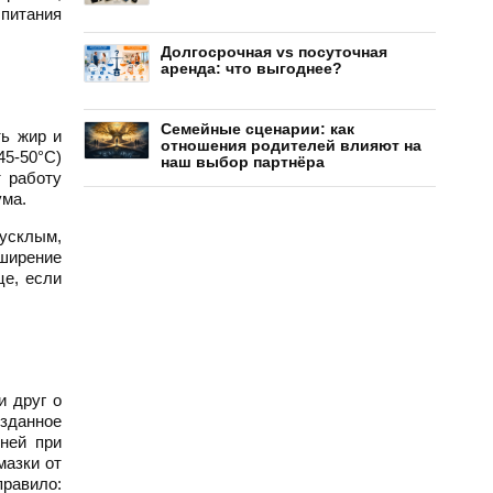
 питания
Долгосрочная vs посуточная
аренда: что выгоднее?
Семейные сценарии: как
ть жир и
отношения родителей влияют на
5-50°C)
наш выбор партнёра
 работу
ума.
тусклым,
ширение
це, если
и друг о
зданное
ней при
мазки от
правило: