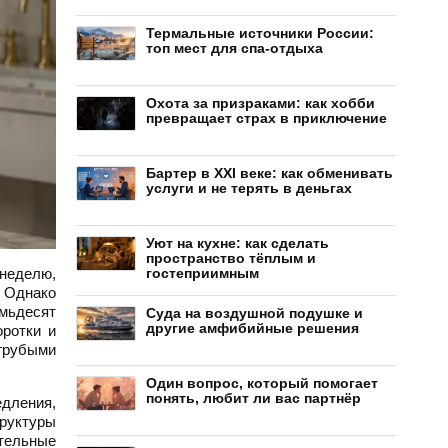
Термальные источники России:
топ мест для спа-отдыха
Охота за призраками: как хобби
превращает страх в приключение
Бартер в XXI веке: как обменивать
услуги и не терять в деньгах
Уют на кухне: как сделать
пространство тёплым и
 неделю,
гостеприимным
. Однако
емьдесят
Суда на воздушной подушке и
другие амфибийные решения
ротки и
грубыми
Один вопрос, который помогает
понять, любит ли вас партнёр
едления,
руктуры
ительные