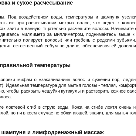
овка и сухое расчесывание
аны. Под воздействием воды, температуры и шампуня узелки
рать их при расчесывании мокрых волос, что ведет к колос
как зайти в ванную, тщательно расчешите волосы. Начинайте
родвигаясь миллиметр за миллиметром, поднимайтесь выше к
лнительно полирует волосы) или гребень с редкими зубьями
еделит естественный себум по длине, обеспечивая ей дополн
 правильной температуры
вопреки мифам о «закаливании» волос и сужении пор, ледян
т). Идеальная температура для мытья головы - теплая, комфор
но, чтобы раскрыть чешуйки кутикулы и растворить кожное сало
олоса.
е локтевой сгиб в струю воды. Кожа на сгибе локтя очень 
лой, но ни в коем случае не обжигающей, значит, для мытья го
ия шампуня и лимфодренажный массаж