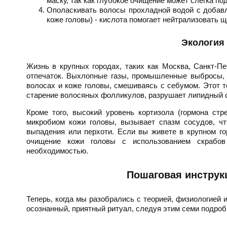
маску, так как глубокое очищение может слегка по
Ополаскивать волосы прохладной водой с добавл
коже головы) - кислота помогает нейтрализовать щ
Экология 
Жизнь в крупных городах, таких как Москва, Санкт-Пе
отпечаток. Выхлопные газы, промышленные выбросы, 
волосах и коже головы, смешиваясь с себумом. Этот т
старение волосяных фолликулов, разрушает липидный сл
Кроме того, высокий уровень кортизола (гормона стр
микробиом кожи головы, вызывает спазм сосудов, чт
выпадения или перхоти. Если вы живете в крупном го
очищение кожи головы с использованием скрабов
необходимостью.
Пошаговая инструк
Теперь, когда мы разобрались с теорией, физиологией 
осознанный, приятный ритуал, следуя этим семи подро