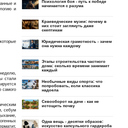
Психология боя - путь к победе
данные и
начинается с разума
логию и
Краеведческие музеи: почему в
них стоит заглянуть даже
скептикам
 которые
Юридическая грамотность - зачем
она нужна каждому
Этапы строительства частного
дома: сколько времени занимает
каждый
 неделю,
сы стали
Необычные виды спорта: что
лируется
попробовать, если классика
о самого
надоела
Севооборот на даче - как не
ическим
истощить почву
, себум
дыхание,
огенных
Одна вещь - десятки образов:
искусство капсульного гардероба
ерматит,