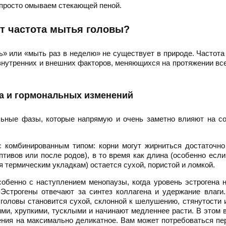
 просто омываем стекающей пеной.
ит частота мытья головы?
ь» или «мыть раз в неделю» не существует в природе. Частота
 внутренних и внешних факторов, меняющихся на протяжении вс
а и гормональных изменений
льные фазы, которые напрямую и очень заметно влияют на с
с комбинированным типом: корни могут жирниться достаточн
птивов или после родов), в то время как длина (особенно есл
 термическим укладкам) остается сухой, пористой и ломкой.
собенно с наступлением менопаузы, когда уровень эстрогена 
 Эстрогены отвечают за синтез коллагена и удержание влаги
головы становится сухой, склонной к шелушению, стянутости и
ими, хрупкими, тусклыми и начинают медленнее расти. В этом 
ения на максимально деликатное. Вам может потребоваться пе