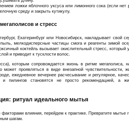
дсушивать длину.
ением ложки яблочного уксуса или лимонного сока (если нет 
елочную среду и закрыть кутикулу.
мегаполисов и стресс
тербург, Екатеринбург или Новосибирск, накладывает свой с
пыль, мелкодисперсные частицы смога и реагенты зимой осе
оксичный коктейль вызывает окислительный стресс, который 
ой и приводит к тусклости волос.
есса), которым сопровождается жизнь в ритме мегаполиса, 
о может проявляться в виде внезапной чувствительности, ж
роде, ежедневное вечернее расчесывание и регулярное, каче
 и пилингов становятся не просто рекомендацией, а жи
ция: ритуал идеального мытья
и факторами влияния, перейдем к практике. Превратите мытье 
бным шагам.