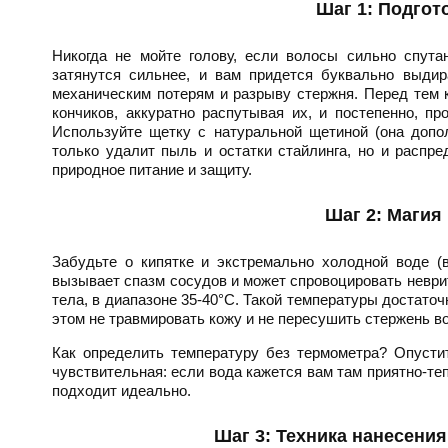
Шаг 1: Подгот
Никогда не мойте голову, если волосы сильно спут
затянутся сильнее, и вам придется буквально выди
механическим потерям и разрыву стержня. Перед тем 
кончиков, аккуратно распутывая их, и постепенно, п
Используйте щетку с натуральной щетиной (она допо
только удалит пыль и остатки стайлинга, но и распр
природное питание и защиту.
Шаг 2: Магия
Забудьте о кипятке и экстремально холодной воде (
вызывает спазм сосудов и может спровоцировать неври
тела, в диапазоне 35-40°C. Такой температуры достаточ
этом не травмировать кожу и не пересушить стержень в
Как определить температуру без термометра? Опустит
чувствительная: если вода кажется вам там приятно-теп
подходит идеально.
Шаг 3: Техника нанесен