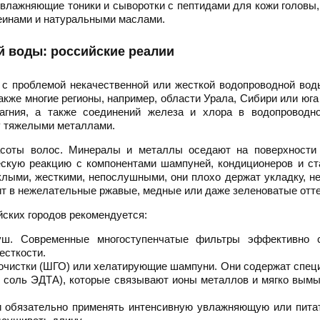
влажняющие тоники и сыворотки с пептидами для кожи головы,
еинами и натуральными маслами.
й воды: российские реалии
 с проблемой некачественной или жесткой водопроводной вод
акже многие регионы, например, области Урала, Сибири или юга
агния, а также соединений железа и хлора в водопроводно
ду тяжелыми металлами.
асоты волос. Минералы и металлы оседают на поверхности 
скую реакцию с компонентами шампуней, кондиционеров и ст
ыми, жесткими, непослушными, они плохо держат укладку, н
ит в нежелательные ржавые, медные или даже зеленоватые отте
йских городов рекомендуется:
душ. Современные многоступенчатые фильтры эффективно 
есткости.
й очистки (ШГО) или хелатирующие шампуни. Они содержат спе
ю соль ЭДТА), которые связывают ионы металлов и мягко вым
и обязательно применять интенсивную увлажняющую или пита