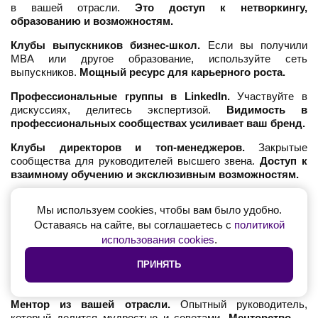
в вашей отрасли.
Это доступ к нетворкингу,
образованию и возможностям.
Клубы выпускников бизнес-школ.
Если вы получили
MBA или другое образование, используйте сеть
выпускников.
Мощный ресурс для карьерного роста.
Профессиональные группы в LinkedIn.
Участвуйте в
дискуссиях, делитесь экспертизой.
Видимость в
профессиональных сообществах усиливает ваш бренд.
Клубы директоров и топ-менеджеров.
Закрытые
сообщества для руководителей высшего звена.
Доступ к
взаимному обучению и эксклюзивным возможностям.
Коучинг и менторство
Мы используем cookies, чтобы вам было удобно.
Оставаясь на сайте, вы соглашаетесь с
политикой
использования cookies
.
Executive coach.
Профессиональный коуч поможет вам
развивать лидерские навыки, преодолевать ограничения,
ПРИНЯТЬ
достигать целей.
Инвестиция в коучинг — инвестиция в
себя.
Ментор из вашей отрасли.
Опытный руководитель,
который делится мудростью и советами.
Менторство —