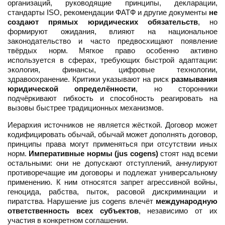
организаций, руководящие принципы, декларации,
стандарты ISO, рекомендации ФАТФ и другие документы
не
создают прямых юридических обязательств
, но
формируют ожидания, влияют на национальное
законодательство и часто предвосхищают появление
твёрдых норм. Мягкое право особенно активно
используется в сферах, требующих быстрой адаптации:
экология, финансы, цифровые технологии,
здравоохранение. Критики указывают на риск
размывания
юридической определённости
, но сторонники
подчёркивают гибкость и способность реагировать на
вызовы быстрее традиционных механизмов.
Иерархия источников не является жёсткой. Договор может
кодифицировать обычай, обычай может дополнять договор,
принципы права могут применяться при отсутствии иных
норм.
Императивные нормы (jus cogens)
стоят над всеми
остальными: они не допускают отступлений, аннулируют
противоречащие им договоры и подлежат универсальному
применению. К ним относятся запрет агрессивной войны,
геноцида, рабства, пыток, расовой дискриминации и
пиратства. Нарушение jus cogens влечёт
международную
ответственность всех субъектов
, независимо от их
участия в конкретном соглашении.