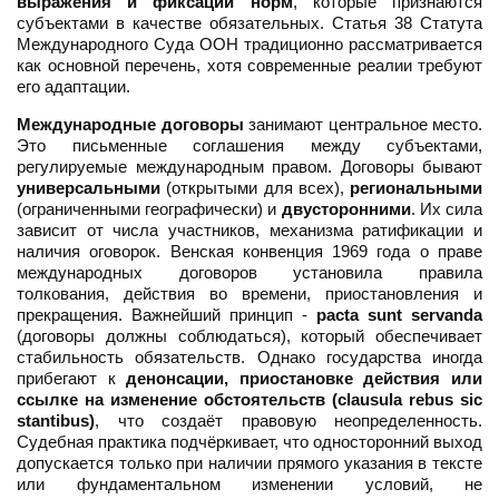
выражения и фиксации норм
, которые признаются
субъектами в качестве обязательных. Статья 38 Статута
Международного Суда ООН традиционно рассматривается
как основной перечень, хотя современные реалии требуют
его адаптации.
Международные договоры
занимают центральное место.
Это письменные соглашения между субъектами,
регулируемые международным правом. Договоры бывают
универсальными
(открытыми для всех),
региональными
(ограниченными географически) и
двусторонними
. Их сила
зависит от числа участников, механизма ратификации и
наличия оговорок. Венская конвенция 1969 года о праве
международных договоров установила правила
толкования, действия во времени, приостановления и
прекращения. Важнейший принцип -
pacta sunt servanda
(договоры должны соблюдаться), который обеспечивает
стабильность обязательств. Однако государства иногда
прибегают к
денонсации, приостановке действия или
ссылке на изменение обстоятельств (clausula rebus sic
stantibus)
, что создаёт правовую неопределенность.
Судебная практика подчёркивает, что односторонний выход
допускается только при наличии прямого указания в тексте
или фундаментальном изменении условий, не