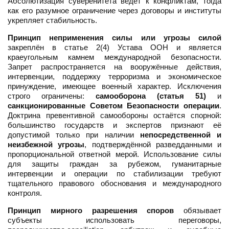
Абсолютизация суверенитета ведёт к конфликтам, тогда
как его разумное ограничение через договоры и институты
укрепляет стабильность.
Принцип неприменения силы или угрозы силой
закреплён в статье 2(4) Устава ООН и является
краеугольным камнем международной безопасности.
Запрет распространяется на вооружённые действия,
интервенции, поддержку терроризма и экономическое
принуждение, имеющее военный характер. Исключения
строго ограничены:
самооборона (статья 51)
и
санкционированные Советом Безопасности операции
.
Доктрина превентивной самообороны остаётся спорной:
большинство государств и экспертов признают её
допустимой только при наличии
непосредственной и
неизбежной угрозы
, подтверждённой разведданными и
пропорциональной ответной мерой. Использование силы
для защиты граждан за рубежом, гуманитарные
интервенции и операции по стабилизации требуют
тщательного правового обоснования и международного
контроля.
Принцип мирного разрешения споров
обязывает
субъекты использовать переговоры,