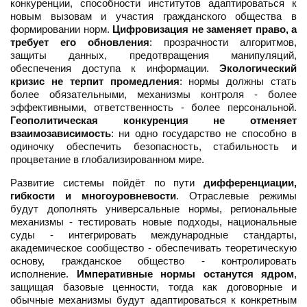
конкуренции, способности институтов адаптироваться к
новым вызовам и участия гражданского общества в
формировании норм.
Цифровизация не заменяет право, а
требует его обновления
: прозрачности алгоритмов,
защиты данных, предотвращения манипуляций,
обеспечения доступа к информации.
Экологический
кризис не терпит промедления
: нормы должны стать
более обязательными, механизмы контроля - более
эффективными, ответственность - более персональной.
Геополитическая конкуренция не отменяет
взаимозависимость
: ни одно государство не способно в
одиночку обеспечить безопасность, стабильность и
процветание в глобализированном мире.
Развитие системы пойдёт по пути
дифференциации,
гибкости и многоуровневости
. Отраслевые режимы
будут дополнять универсальные нормы, региональные
механизмы - тестировать новые подходы, национальные
суды - интегрировать международные стандарты,
академическое сообщество - обеспечивать теоретическую
основу, гражданское общество - контролировать
исполнение.
Императивные нормы останутся ядром
,
защищая базовые ценности, тогда как договорные и
обычные механизмы будут адаптироваться к конкретным