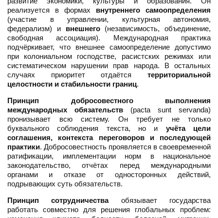
развитие экономики, культуры и образования. Он
реализуется в формах
внутреннего самоопределения
(участие в управлении, культурная автономия,
федерализм) и
внешнего
(независимость, объединение,
свободная ассоциация). Международная практика
подчёркивает, что внешнее самоопределение допустимо
при колониальном господстве, расистских режимах или
систематическом нарушении прав народа. В остальных
случаях приоритет отдаётся
территориальной
целостности и стабильности границ
.
Принцип добросовестного выполнения
международных обязательств
(pacta sunt servanda)
пронизывает всю систему. Он требует не только
буквального соблюдения текста, но и
учёта цели
соглашения, контекста переговоров и последующей
практики
. Добросовестность проявляется в своевременной
ратификации, имплементации норм в национальное
законодательство, отчётах перед международными
органами и отказе от односторонных действий,
подрывающих суть обязательств.
Принцип сотрудничества
обязывает государства
работать совместно для решения глобальных проблем: