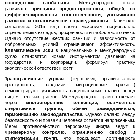
последствия глобальны
. Международное право
развивает
принципы предосторожности, общей, но
дифференцированной ответственности, устойчивого
развития и экологической справедливости
. Парижское
соглашение 2015 года ввело механизм национально
определяемых вкладов, прозрачности и глобальной оценки.
Однако отсутствие жёстких санкций и зависимость от
добровольных усилий ограничивают эффективность.
Климатические иски
в национальных и международных
судах становятся новым инструментом давления на
государства и корпорации, формируя практику
экологической ответственности.
Трансграничные угрозы
(терроризм, организованная
преступность, пандемии, миграционные кризисы)
демонстрируют уязвимость национальных границ перед
лицом сетевых рисков. Международное право отвечает
через
многосторонние конвенции, совместные
оперативные группы, обмен разведданными,
гармонизацию законодательства
. Однако баланс между
безопасностью и правами человека остаётся напряжённым.
Меры противодействия терроризму иногда ведут к
чрезмерному контролю, ограничению свобод и
стигматизации групп
, что подрывает легитимность