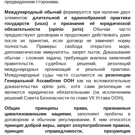
предвиденном сторонами.
Международный обычай
формируется при наличии двух
элементов:
длительной и единообразной практики
государств (usus)
и
признания её юридической
обязательности (opinio juris)
. Обычаи часто
предшествуют договорам и продолжают действовать даже
после их принятия, если договор не заменяет норму
полностью. Примеры: свобода открытого моря,
дипломатические иммунитеты, запрет пыток. Доказывание
обычая - сложная задача, требующая анализа заявлений
правительств, судебных решений, резолюций
международных организаций и реальной практики.
Международные суды часто ссылаются на
резолюции
Генеральной Ассамблеи ООН
как на вспомогательные
доказательства opinio juris, хотя сами резолюции не
являются юридически обязательными (за исключением
решений Совета Безопасности по главе VII Устава ООН).
Общие принципы права, признанные
цивилизованными нациями
, заполняют пробелы в
договорном и обычном регулировании. К ним относятся
принцип доброй веры, запрет злоупотребления правом,
принцип справедливости, презумпция