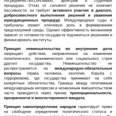
посредничество,conciliation, арбитраж и судебные
процедуры. Отказ от силового решения не означает
пассивности: он требует
активного участия в диалоге,
добросовестного выполнения решений и уважения
юрисдикционных процедур
. Международные суды и
трибуналы играют ключевую роль в формировании
предсказуемой среды. Однако эффективность механизмов
зависит от готовности государств подчиняться решениям и
финансировать институты.
Принцип невмешательства во внутренние дела
запрещает действия, направленные на изменение
политического, экономического или социального строя
другого государства. Невмешательство не
распространяется на
международно-обязательные
вопросы
(права человека, экология, борьба с
терроризмом), где государства принимают на себя
конкретные обязательства. Граница между легитимным
международным интересом и незаконным вмешательством
часто проводится через призму
пропорциональности,
прозрачности и многостороннего мандата
.
Принцип самоопределения народов
гарантирует право
на свободное определение политического статуса и