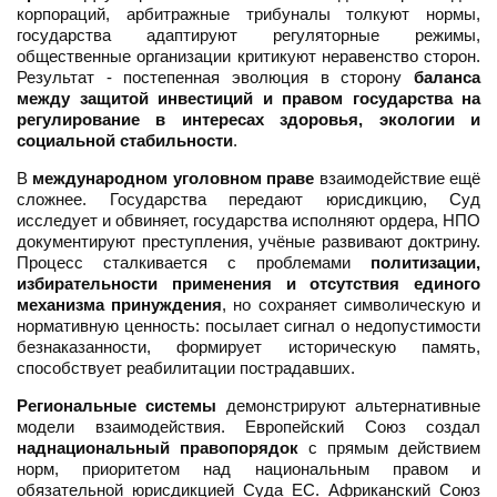
корпораций, арбитражные трибуналы толкуют нормы,
государства адаптируют регуляторные режимы,
общественные организации критикуют неравенство сторон.
Результат - постепенная эволюция в сторону
баланса
между защитой инвестиций и правом государства на
регулирование в интересах здоровья, экологии и
социальной стабильности
.
В
международном уголовном праве
взаимодействие ещё
сложнее. Государства передают юрисдикцию, Суд
исследует и обвиняет, государства исполняют ордера, НПО
документируют преступления, учёные развивают доктрину.
Процесс сталкивается с проблемами
политизации,
избирательности применения и отсутствия единого
механизма принуждения
, но сохраняет символическую и
нормативную ценность: посылает сигнал о недопустимости
безнаказанности, формирует историческую память,
способствует реабилитации пострадавших.
Региональные системы
демонстрируют альтернативные
модели взаимодействия. Европейский Союз создал
наднациональный правопорядок
с прямым действием
норм, приоритетом над национальным правом и
обязательной юрисдикцией Суда ЕС. Африканский Союз