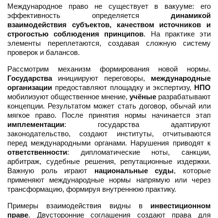
Международное право не существует в вакууме: его
эффективность определяется
динамикой
взаимодействия субъектов, качеством источников и
строгостью соблюдения принципов
. На практике эти
элементы переплетаются, создавая сложную систему
проверок и балансов.
Рассмотрим механизм формирования новой нормы.
Государства
инициируют переговоры,
международные
организации
предоставляют площадку и экспертизу,
НПО
мобилизуют общественное мнение,
учёные
разрабатывают
концепции. Результатом может стать договор, обычай или
мягкое право. После принятия нормы начинается этап
имплементации
: государства адаптируют
законодательство, создают институты, отчитываются
перед международными органами. Нарушения приводят к
ответственности
: дипломатические ноты, санкции,
арбитраж, судебные решения, репутационные издержки.
Важную роль играют
национальные суды
, которые
применяют международные нормы напрямую или через
трансформацию, формируя внутреннюю практику.
Примеры взаимодействия видны в
инвестиционном
праве
. Двусторонние соглашения создают права для