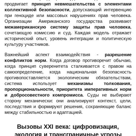
продвигает
принцип невмешательства с элементами
коллективной безопасности
, допускающий интервенцию
при геноциде или массовых нарушениях прав человека.
Организации Американского государства развивают
межамериканскую систему защиты прав человека
,
сочетающую комиссию и суд. Каждая модель отражает
исторический опыт, уровень интеграции и политическую
культуру участников.
Важнейший аспект взаимодействия -
разрешение
конфликтов норм
. Когда договор противоречит обычаю,
когда принцип суверенитета сталкивается с правом на
самоопределение, когда национальная безопасность
противопоставляется экологическим обязательствам,
система использует
механизмы толкования,
пропорциональности, приоритета императивных норм
и добросовестного компромисса
. Суды не выбирают
сторону механически: они анализируют контекст, цели,
последствия и формируют решения, сохраняющие баланс
между стабильностью и адаптацией.
Вызовы XXI века: цифровизация,
экология и трансграничные угрозы