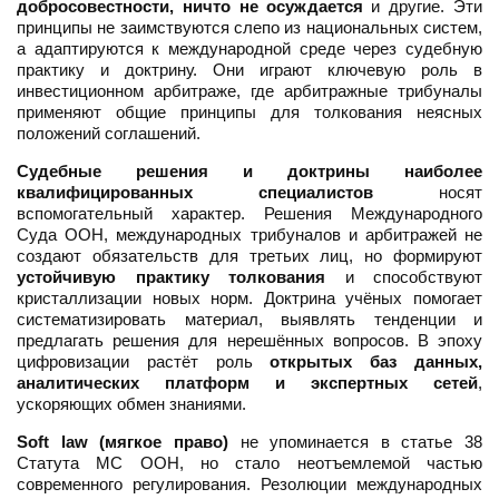
добросовестности, ничто не осуждается
и другие. Эти
принципы не заимствуются слепо из национальных систем,
а адаптируются к международной среде через судебную
практику и доктрину. Они играют ключевую роль в
инвестиционном арбитраже, где арбитражные трибуналы
применяют общие принципы для толкования неясных
положений соглашений.
Судебные решения и доктрины наиболее
квалифицированных специалистов
носят
вспомогательный характер. Решения Международного
Суда ООН, международных трибуналов и арбитражей не
создают обязательств для третьих лиц, но формируют
устойчивую практику толкования
и способствуют
кристаллизации новых норм. Доктрина учёных помогает
систематизировать материал, выявлять тенденции и
предлагать решения для нерешённых вопросов. В эпоху
цифровизации растёт роль
открытых баз данных,
аналитических платформ и экспертных сетей
,
ускоряющих обмен знаниями.
Soft law (мягкое право)
не упоминается в статье 38
Статута МС ООН, но стало неотъемлемой частью
современного регулирования. Резолюции международных