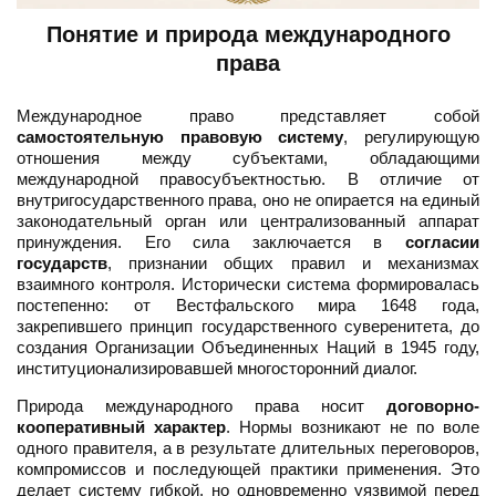
Понятие и природа международного
права
Международное право представляет собой
самостоятельную правовую систему
, регулирующую
отношения между субъектами, обладающими
международной правосубъектностью. В отличие от
внутригосударственного права, оно не опирается на единый
законодательный орган или централизованный аппарат
принуждения. Его сила заключается в
согласии
государств
, признании общих правил и механизмах
взаимного контроля. Исторически система формировалась
постепенно: от Вестфальского мира 1648 года,
закрепившего принцип государственного суверенитета, до
создания Организации Объединенных Наций в 1945 году,
институционализировавшей многосторонний диалог.
Природа международного права носит
договорно-
кооперативный характер
. Нормы возникают не по воле
одного правителя, а в результате длительных переговоров,
компромиссов и последующей практики применения. Это
делает систему гибкой, но одновременно уязвимой перед