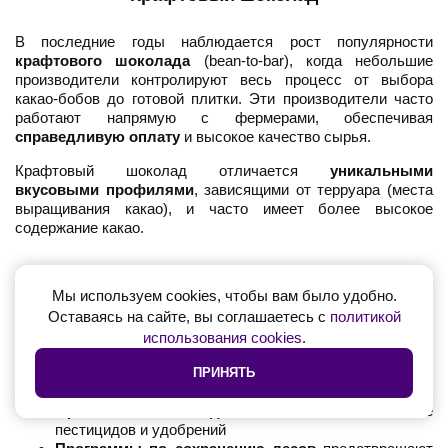
В последние годы наблюдается рост популярности
крафтового шоколада
(bean-to-bar), когда небольшие
производители контролируют весь процесс от выбора
какао-бобов до готовой плитки. Эти производители часто
работают напрямую с фермерами, обеспечивая
справедливую оплату
и высокое качество сырья.
Крафтовый шоколад отличается
уникальными
вкусовыми профилями
, зависящими от терруара (места
выращивания какао), и часто имеет более высокое
содержание какао.
Устойчивое развитие
Мы используем cookies, чтобы вам было удобно.
Оставаясь на сайте, вы соглашаетесь с
политикой
Шоколадная индустрия всё больше внимания уделяет
использования cookies
.
устойчивому развитию
:
Сертификация Fairtrade
гарантирует справедливую
ПРИНЯТЬ
оплату труда фермеров
Органическое земледелие
снижает использование
пестицидов и удобрений