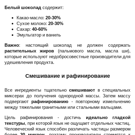
Белый шоколад
содержит:
Какао-масло:
20-30%
Сухое молоко:
20-30%
Сахар:
40-60%
Эмульгатор и ваниль
Важно
: настоящий шоколад не должен содержать
растительных жиров
(пальмового масла, масла ши),
которые используют недобросовестные производители для
удешевления продукта.
Смешивание и рафинирование
Все ингредиенты тщательно
смешивают
в специальных
миксерах до получения однородной массы. Затем массу
подвергают
рафинированию
- повторному измельчению
между тяжелыми гранитными или стальными вальцами.
Цель рафинирования - достичь
идеально гладкой
текстуры
, при которой язык не ощущает отдельных частиц.
Человеческий язык способен различать частицы размером
более
30 микрон
, поэтому производители стремятся к