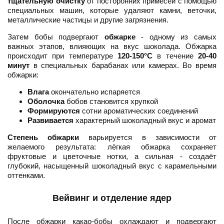
тщательную очистку
от посторонних примесей с помощью
специальных машин, которые удаляют камни, веточки,
металлические частицы и другие загрязнения.
Затем бобы подвергают
обжарке
- одному из самых
важных этапов, влияющих на вкус шоколада. Обжарка
происходит при температуре
120-150°C
в течение
20-40
минут
в специальных барабанах или камерах. Во время
обжарки:
Влага
окончательно испаряется
Оболочка
бобов становится хрупкой
Формируются
сотни ароматических соединений
Развивается
характерный шоколадный вкус и аромат
Степень обжарки
варьируется в зависимости от
желаемого результата: лёгкая обжарка сохраняет
фруктовые и цветочные нотки, а сильная - создаёт
глубокий, насыщенный шоколадный вкус с карамельными
оттенками.
Вейвинг и отделение ядер
После обжарки какао-бобы охлаждают и подвергают