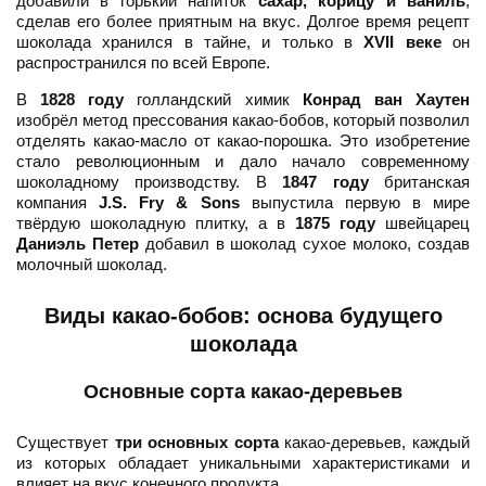
добавили в горький напиток
сахар, корицу и ваниль
,
сделав его более приятным на вкус. Долгое время рецепт
шоколада хранился в тайне, и только в
XVII веке
он
распространился по всей Европе.
В
1828 году
голландский химик
Конрад ван Хаутен
изобрёл метод прессования какао-бобов, который позволил
отделять какао-масло от какао-порошка. Это изобретение
стало революционным и дало начало современному
шоколадному производству. В
1847 году
британская
компания
J.S. Fry & Sons
выпустила первую в мире
твёрдую шоколадную плитку, а в
1875 году
швейцарец
Даниэль Петер
добавил в шоколад сухое молоко, создав
молочный шоколад.
Виды какао-бобов: основа будущего
шоколада
Основные сорта какао-деревьев
Существует
три основных сорта
какао-деревьев, каждый
из которых обладает уникальными характеристиками и
влияет на вкус конечного продукта.