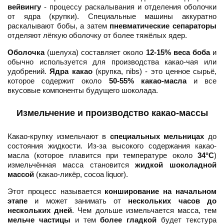
вейвингу
- процессу раскалывания и отделения оболочки
от ядра (крупки). Специальные машины аккуратно
раскалывают бобы, а затем
пневматические сепараторы
отделяют лёгкую оболочку от более тяжёлых ядер.
Оболочка
(шелуха) составляет около
12-15% веса боба
и
обычно используется для производства какао-чая или
удобрений.
Ядра какао
(крупка, nibs) - это ценное сырьё,
которое содержит около
50-55% какао-масла
и все
вкусовые компоненты будущего шоколада.
Измельчение и производство какао-массы
Какао-крупку измельчают в
специальных мельницах
до
состояния жидкости. Из-за высокого содержания какао-
масла (которое плавится при температуре около
34°C
)
измельчённая масса становится
жидкой шоколадной
массой
(какао-ликёр, cocoa liquor).
Этот процесс называется
конширование на начальном
этапе
и может занимать от
нескольких часов до
нескольких дней
. Чем дольше измельчается масса, тем
мельче частицы
и тем
более гладкой
будет текстура