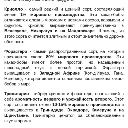
Криолло
- самый редкий и ценный сорт, составляющий
менее
1% мирового производства
. Эти какао-бобы
отличаются сложным вкусом с нотками орехов, карамели и
фруктов. Криолло выращивают преимущественно в
Венесуэле, Никарагуа и на Мадагаскаре
. Шоколад из
этого сорта считается элитным и стоит значительно дороже
обычного.
Форастеро
- самый распространённый сорт, на который
приходится около
80% мирового производства
. Эти
какао-бобы имеют более простой, но насыщенный
шоколадный вкус с лёгкой горчинкой. Форастеро
выращивают в
Западной Африке
(Кот-д'Ивуар, Гана,
Нигерия), которая является основным поставщиком какао-
бобов в мире.
Тринитарио
- гибрид криолло и форастеро, сочетающий в
себе
ароматность первого и урожайность второго
. Этот
сорт составляет около
10-15% мирового производства
и
выращивается в
Тринидаде, Эквадоре, Камеруне и на
Шри-Ланке
. Тринитарио ценится за сбалансированный
вкус и аромат.