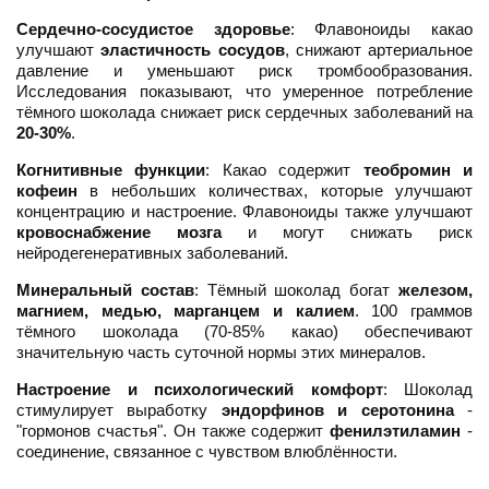
Сердечно-сосудистое здоровье
: Флавоноиды какао
улучшают
эластичность сосудов
, снижают артериальное
давление и уменьшают риск тромбообразования.
Исследования показывают, что умеренное потребление
тёмного шоколада снижает риск сердечных заболеваний на
20-30%
.
Когнитивные функции
: Какао содержит
теобромин и
кофеин
в небольших количествах, которые улучшают
концентрацию и настроение. Флавоноиды также улучшают
кровоснабжение мозга
и могут снижать риск
нейродегенеративных заболеваний.
Минеральный состав
: Тёмный шоколад богат
железом,
магнием, медью, марганцем и калием
. 100 граммов
тёмного шоколада (70-85% какао) обеспечивают
значительную часть суточной нормы этих минералов.
Настроение и психологический комфорт
: Шоколад
стимулирует выработку
эндорфинов и серотонина
-
"гормонов счастья". Он также содержит
фенилэтиламин
-
соединение, связанное с чувством влюблённости.