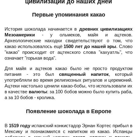
цивилизаций до наших дней
Первые упоминания какао
История шоколада начинается в
древних цивилизациях
Мезоамерики
- у ольмеков, майя и ацтеков.
Археологические находки свидетельствуют о том, что
какао использовалось ещё
1500 лет до нашей эры
. Слово
"какао" происходит от ацтекского слова "кахуатль", что
означает "горькая вода".
Для майя и ацтеков какао было не просто продуктом
питания - это был
священный напиток
, который
употребляли во время религиозных ритуалов и церемоний.
Ацтеки настолько ценили какао-бобы, что использовали их
в качестве
валюты
: за 100 бобов можно было купить раба,
а за 10 бобов - кролика.
Появление шоколада в Европе
В
1519 году
испанский конкистадор Эрнан Кортес прибыл в
Мексику и познакомился с напитком из какао. Испанцы