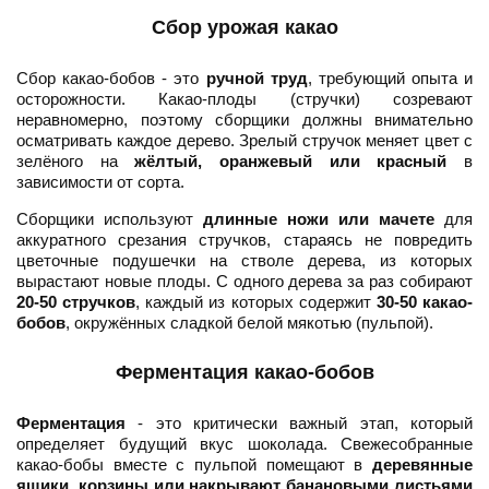
Сбор урожая какао
Сбор какао-бобов - это
ручной труд
, требующий опыта и
осторожности. Какао-плоды (стручки) созревают
неравномерно, поэтому сборщики должны внимательно
осматривать каждое дерево. Зрелый стручок меняет цвет с
зелёного на
жёлтый, оранжевый или красный
в
зависимости от сорта.
Сборщики используют
длинные ножи или мачете
для
аккуратного срезания стручков, стараясь не повредить
цветочные подушечки на стволе дерева, из которых
вырастают новые плоды. С одного дерева за раз собирают
20-50 стручков
, каждый из которых содержит
30-50 какао-
бобов
, окружённых сладкой белой мякотью (пульпой).
Ферментация какао-бобов
Ферментация
- это критически важный этап, который
определяет будущий вкус шоколада. Свежесобранные
какао-бобы вместе с пульпой помещают в
деревянные
ящики, корзины или накрывают банановыми листьями