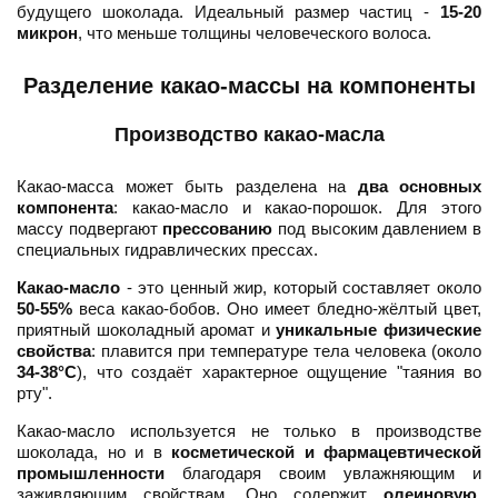
будущего шоколада. Идеальный размер частиц -
15-20
микрон
, что меньше толщины человеческого волоса.
Разделение какао-массы на компоненты
Производство какао-масла
Какао-масса может быть разделена на
два основных
компонента
: какао-масло и какао-порошок. Для этого
массу подвергают
прессованию
под высоким давлением в
специальных гидравлических прессах.
Какао-масло
- это ценный жир, который составляет около
50-55%
веса какао-бобов. Оно имеет бледно-жёлтый цвет,
приятный шоколадный аромат и
уникальные физические
свойства
: плавится при температуре тела человека (около
34-38°C
), что создаёт характерное ощущение "таяния во
рту".
Какао-масло используется не только в производстве
шоколада, но и в
косметической и фармацевтической
промышленности
благодаря своим увлажняющим и
заживляющим свойствам. Оно содержит
олеиновую,