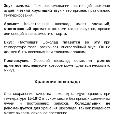
Звук излома
: При разламывании настоящий шоколад
издаёт
чёткий хрустящий звук
- это признак правильного
темперирования.
Аромат
: Качественный шоколад имеет
сложный,
многогранный аромат
с нотками какао, фруктов, орехов
или специй в зависимости от сорта.
Вкус
: Настоящий шоколад
плавится во рту
при
температуре тела, раскрывая многослойный вкус. Он не
должен быть восковым или слишком сладким.
Послевкусие
: Хороший шоколад оставляет
долгое
приятное послевкусие
, которое может длиться несколько
минут.
Хранение шоколада
Для сохранения качества шоколад следует хранить при
температуре
15-18°C
в сухом месте без прямых солнечных
лучей и посторонних запахов.
Холодильник не
рекомендуется
для хранения шоколада, так как конденсат
может вызвать сахарное поседение.