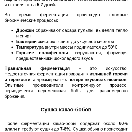
и оставляют на
5-7 дней
.
Во время ферментации происходят сложные
биохимические процессы:
Дрожжи
сбраживают сахара пульпы, выделяя тепло
и спирт
Бактерии
окисляют спирт до уксусной кислоты
Температура
внутри массы поднимается до
50°C
Горькие полифенолы
разрушаются, формируя
предшественники шоколадного вкуса
Правильная ферментация
- это искусство.
Недостаточная ферментация приводит к
излишней горечи
и терпкости
, а чрезмерная - к
потере вкусовых нюансов
.
Опытные производители контролируют процесс,
периодически перемешивая бобы для равномерного
брожения.
Сушка какао-бобов
После ферментации какао-бобы содержат около
60%
влаги
и требуют сушки до
7-8%
. Сушка обычно происходит