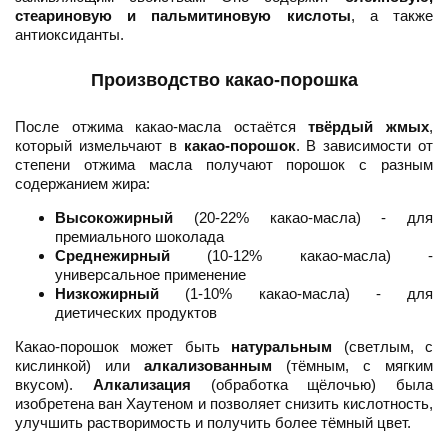
стеариновую и пальмитиновую кислоты
, а также
антиоксиданты.
Производство какао-порошка
После отжима какао-масла остаётся
твёрдый жмых
,
который измельчают в
какао-порошок
. В зависимости от
степени отжима масла получают порошок с разным
содержанием жира:
Высокожирный
(20-22% какао-масла) - для
премиального шоколада
Среднежирный
(10-12% какао-масла) -
универсальное применение
Низкожирный
(1-10% какао-масла) - для
диетических продуктов
Какао-порошок может быть
натуральным
(светлым, с
кислинкой) или
алкализованным
(тёмным, с мягким
вкусом).
Алкализация
(обработка щёлочью) была
изобретена ван Хаутеном и позволяет снизить кислотность,
улучшить растворимость и получить более тёмный цвет.