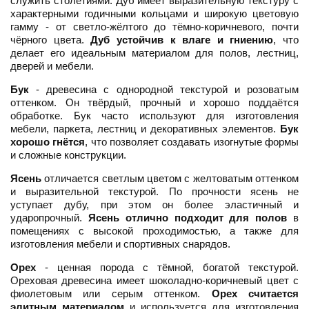
служить столетиями. Дуб имеет выразительную текстуру с
характерными годичными кольцами и широкую цветовую
гамму - от светло-жёлтого до тёмно-коричневого, почти
чёрного цвета.
Дуб устойчив к влаге и гниению
, что
делает его идеальным материалом для полов, лестниц,
дверей и мебели.
Бук
- древесина с однородной текстурой и розоватым
оттенком. Он твёрдый, прочный и хорошо поддаётся
обработке. Бук часто используют для изготовления
мебели, паркета, лестниц и декоративных элементов.
Бук
хорошо гнётся
, что позволяет создавать изогнутые формы
и сложные конструкции.
Ясень
отличается светлым цветом с желтоватым оттенком
и выразительной текстурой. По прочности ясень не
уступает дубу, при этом он более эластичный и
ударопрочный.
Ясень отлично подходит для полов
в
помещениях с высокой проходимостью, а также для
изготовления мебели и спортивных снарядов.
Орех
- ценная порода с тёмной, богатой текстурой.
Ореховая древесина имеет шоколадно-коричневый цвет с
фиолетовым или серым оттенком.
Орех считается
элитным материалом
и используется для изготовления