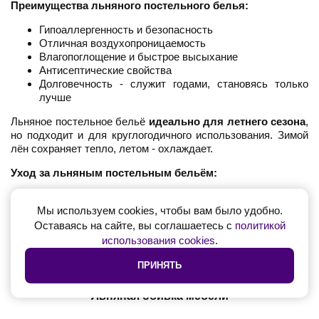
Преимущества льняного постельного белья:
Гипоаллергенность и безопасность
Отличная воздухопроницаемость
Влагопоглощение и быстрое высыхание
Антисептические свойства
Долговечность - служит годами, становясь только
лучше
Льняное постельное бельё
идеально для летнего сезона
,
но подходит и для круглогодичного использования. Зимой
лён сохраняет тепло, летом - охлаждает.
Уход за льняным постельным бельём:
Стирка при температуре 40-60°C
Мы используем cookies, чтобы вам было удобно.
Можно сушить в сушильной машине на низких
температурах
Оставаясь на сайте, вы соглашаетесь с
политикой
Гладить влажным с изнаночной стороны (или не
использования cookies
.
гладить вообще - мятое бельё выглядит стильно)
Не использовать отбеливатели
ПРИНЯТЬ
Льняная обивка мебели