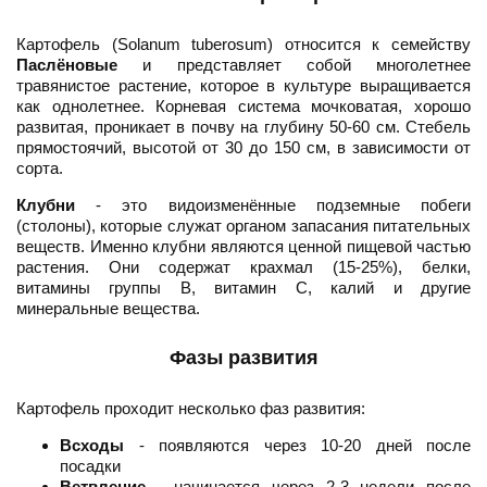
Картофель (Solanum tuberosum) относится к семейству
Паслёновые
и представляет собой многолетнее
травянистое растение, которое в культуре выращивается
как однолетнее. Корневая система мочковатая, хорошо
развитая, проникает в почву на глубину 50-60 см. Стебель
прямостоячий, высотой от 30 до 150 см, в зависимости от
сорта.
Клубни
- это видоизменённые подземные побеги
(столоны), которые служат органом запасания питательных
веществ. Именно клубни являются ценной пищевой частью
растения. Они содержат крахмал (15-25%), белки,
витамины группы В, витамин С, калий и другие
минеральные вещества.
Фазы развития
Картофель проходит несколько фаз развития:
Всходы
- появляются через 10-20 дней после
посадки
Ветвление
- начинается через 2-3 недели после