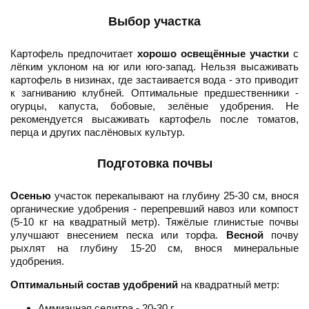
Выбор участка
Картофель предпочитает
хорошо освещённые участки
с
лёгким уклоном на юг или юго-запад. Нельзя высаживать
картофель в низинах, где застаивается вода - это приводит
к загниванию клубней. Оптимальные предшественники -
огурцы, капуста, бобовые, зелёные удобрения. Не
рекомендуется высаживать картофель после томатов,
перца и других паслёновых культур.
Подготовка почвы
Осенью
участок перекапывают на глубину 25-30 см, внося
органические удобрения - перепревший навоз или компост
(5-10 кг на квадратный метр). Тяжёлые глинистые почвы
улучшают внесением песка или торфа.
Весной
почву
рыхлят на глубину 15-20 см, внося минеральные
удобрения.
Оптимальный состав удобрений
на квадратный метр:
Аммиачная селитра - 20-30 г