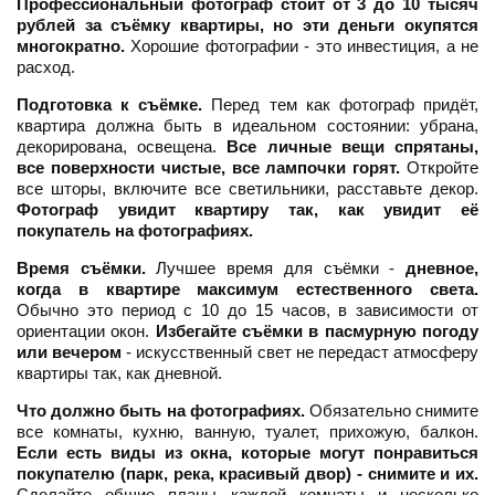
Профессиональный фотограф стоит от 3 до 10 тысяч
рублей за съёмку квартиры, но эти деньги окупятся
многократно.
Хорошие фотографии - это инвестиция, а не
расход.
Подготовка к съёмке.
Перед тем как фотограф придёт,
квартира должна быть в идеальном состоянии: убрана,
декорирована, освещена.
Все личные вещи спрятаны,
все поверхности чистые, все лампочки горят.
Откройте
все шторы, включите все светильники, расставьте декор.
Фотограф увидит квартиру так, как увидит её
покупатель на фотографиях.
Время съёмки.
Лучшее время для съёмки -
дневное,
когда в квартире максимум естественного света.
Обычно это период с 10 до 15 часов, в зависимости от
ориентации окон.
Избегайте съёмки в пасмурную погоду
или вечером
- искусственный свет не передаст атмосферу
квартиры так, как дневной.
Что должно быть на фотографиях.
Обязательно снимите
все комнаты, кухню, ванную, туалет, прихожую, балкон.
Если есть виды из окна, которые могут понравиться
покупателю (парк, река, красивый двор) - снимите и их.
Сделайте общие планы каждой комнаты и несколько