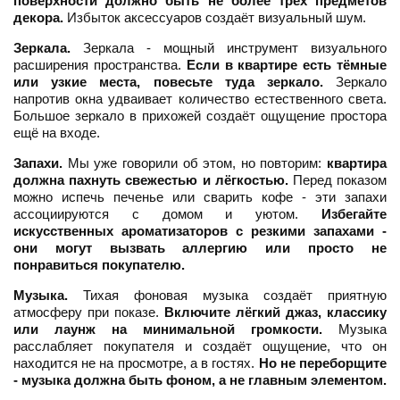
поверхности должно быть не более трёх предметов
декора.
Избыток аксессуаров создаёт визуальный шум.
Зеркала.
Зеркала - мощный инструмент визуального
расширения пространства.
Если в квартире есть тёмные
или узкие места, повесьте туда зеркало.
Зеркало
напротив окна удваивает количество естественного света.
Большое зеркало в прихожей создаёт ощущение простора
ещё на входе.
Запахи.
Мы уже говорили об этом, но повторим:
квартира
должна пахнуть свежестью и лёгкостью.
Перед показом
можно испечь печенье или сварить кофе - эти запахи
ассоциируются с домом и уютом.
Избегайте
искусственных ароматизаторов с резкими запахами -
они могут вызвать аллергию или просто не
понравиться покупателю.
Музыка.
Тихая фоновая музыка создаёт приятную
атмосферу при показе.
Включите лёгкий джаз, классику
или лаунж на минимальной громкости.
Музыка
расслабляет покупателя и создаёт ощущение, что он
находится не на просмотре, а в гостях.
Но не переборщите
- музыка должна быть фоном, а не главным элементом.