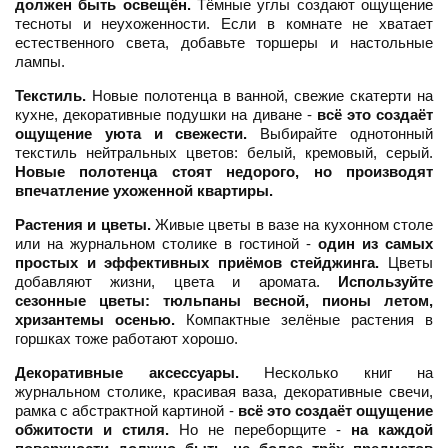
должен быть освещён.
Тёмные углы создают ощущение
тесноты и неухоженности. Если в комнате не хватает
естественного света, добавьте торшеры и настольные
лампы.
Текстиль.
Новые полотенца в ванной, свежие скатерти на
кухне, декоративные подушки на диване -
всё это создаёт
ощущение уюта и свежести.
Выбирайте однотонный
текстиль нейтральных цветов: белый, кремовый, серый.
Новые полотенца стоят недорого, но производят
впечатление ухоженной квартиры.
Растения и цветы.
Живые цветы в вазе на кухонном столе
или на журнальном столике в гостиной -
один из самых
простых и эффективных приёмов стейджинга.
Цветы
добавляют жизни, цвета и аромата.
Используйте
сезонные цветы: тюльпаны весной, пионы летом,
хризантемы осенью.
Компактные зелёные растения в
горшках тоже работают хорошо.
Декоративные аксессуары.
Несколько книг на
журнальном столике, красивая ваза, декоративные свечи,
рамка с абстрактной картиной -
всё это создаёт ощущение
обжитости и стиля.
Но не переборщите -
на каждой