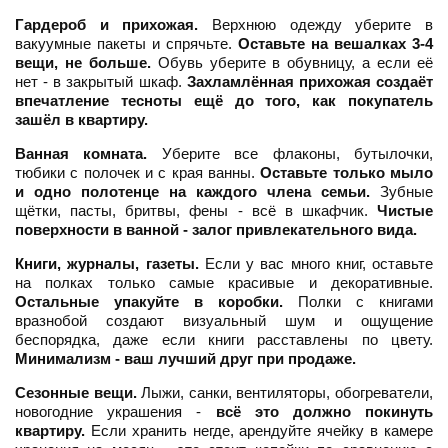
Гардероб и прихожая.
Верхнюю одежду уберите в
вакуумные пакеты и спрячьте.
Оставьте на вешалках 3-4
вещи, не больше.
Обувь уберите в обувницу, а если её
нет - в закрытый шкаф.
Захламлённая прихожая создаёт
впечатление тесноты ещё до того, как покупатель
зашёл в квартиру.
Ванная комната.
Уберите все флаконы, бутылочки,
тюбики с полочек и с края ванны.
Оставьте только мыло
и одно полотенце на каждого члена семьи.
Зубные
щётки, пасты, бритвы, фены - всё в шкафчик.
Чистые
поверхности в ванной - залог привлекательного вида.
Книги, журналы, газеты.
Если у вас много книг, оставьте
на полках только самые красивые и декоративные.
Остальные упакуйте в коробки.
Полки с книгами
вразнобой создают визуальный шум и ощущение
беспорядка, даже если книги расставлены по цвету.
Минимализм - ваш лучший друг при продаже.
Сезонные вещи.
Лыжи, санки, вентиляторы, обогреватели,
новогодние украшения -
всё это должно покинуть
квартиру.
Если хранить негде, арендуйте ячейку в камере