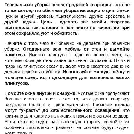
Генеральная уборка перед продажей квартиры - это не
то же самое, что обычная уборка выходного дня.
Здесь
нужны другой уровень тщательности, другие средства и
другой подход.
Цель - сделать так, чтобы квартира
выглядела так, словно в ней никто не живёт, но при
этом сохраняла уют и обжитость.
Начните с того, чего вы обычно не делаете при обычной
уборке.
Отодвиньте всю мебель от стен и вымойте
плинтуса.
Именно плинтуса - одно из первых мест, на
которые обращают внимание опытные покупатели. Пыль и
грязь на плинтусах сразу выдают, что в квартире давно не
делали серьёзную уборку.
Используйте мягкую щётку и
моющее средство, подходящее для материала ваших
плинтусов.
Помойте окна внутри и снаружи.
Чистые окна пропускают
больше света, а свет - это то, что делает квартиру
визуально больше и привлекательнее.
Грязные стёкла
могут "украсть" до 20% естественного освещения
, что
критично для квартир на нижних этажах и с окнами во двор.
Если окна выходят на солнечную сторону, вымойте их
особенно тщательно - разводы на солнце будут видны
моментально.