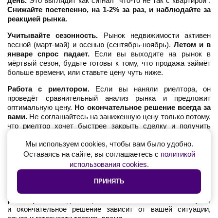
день.
Это выглядит как сигнал "что-то не так с квартирой".
Снижайте постепенно, на 1-2% за раз, и наблюдайте за
реакцией рынка.
Учитывайте сезонность.
Рынок недвижимости активен
весной (март-май) и осенью (сентябрь-ноябрь).
Летом и в
январе спрос падает.
Если вы выходите на рынок в
мёртвый сезон, будьте готовы к тому, что продажа займёт
больше времени, или ставьте цену чуть ниже.
Работа с риелтором.
Если вы наняли риелтора, он
проведёт сравнительный анализ рынка и предложит
оптимальную цену.
Но окончательное решение всегда за
вами.
Не соглашайтесь на заниженную цену только потому,
что риелтор хочет быстрее закрыть сделку и получить
комиссию.
И не завышайте цену из жадности - это
Мы используем cookies, чтобы вам было удобно.
приведёт к обратному эффекту.
Оставаясь на сайте, вы соглашаетесь с
политикой
использования cookies
.
Работа с риелтором: нужен ли он вам
ПРИНЯТЬ
Вечный вопрос: продавать самостоятельно или нанять
риелтора?
У каждого варианта есть свои плюсы и минусы,
и окончательное решение зависит от вашей ситуации,