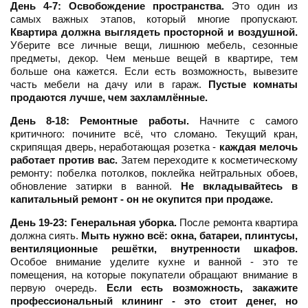
День 4-7: Освобождение пространства.
Это один из
самых важных этапов, который многие пропускают.
Квартира должна выглядеть просторной и воздушной.
Уберите все личные вещи, лишнюю мебель, сезонные
предметы, декор. Чем меньше вещей в квартире, тем
больше она кажется. Если есть возможность, вывезите
часть мебели на дачу или в гараж.
Пустые комнаты
продаются лучше, чем захламлённые.
День 8-18: Ремонтные работы.
Начните с самого
критичного: почините всё, что сломано. Текущий кран,
скрипящая дверь, неработающая розетка -
каждая мелочь
работает против вас.
Затем переходите к косметическому
ремонту: побелка потолков, поклейка нейтральных обоев,
обновление затирки в ванной.
Не вкладывайтесь в
капитальный ремонт - он не окупится при продаже.
День 19-23: Генеральная уборка.
После ремонта квартира
должна сиять.
Мыть нужно всё: окна, батареи, плинтусы,
вентиляционные решётки, внутренности шкафов.
Особое внимание уделите кухне и ванной - это те
помещения, на которые покупатели обращают внимание в
первую очередь.
Если есть возможность, закажите
профессиональный клининг - это стоит денег, но