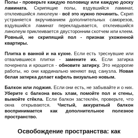
Полы - проверьте каждую половицу или каждую доску
ламината.
Скрипящие полы, вздувшийся ламинат,
отклеившийся линолеум -
всё это нужно починить.
Скрип
устраняется вкручиванием дополнительных саморезов,
вздувшийся ламинат перекладывается, отклеившийся
линолеум приклеивается двусторонним скотчем или клеем.
Ровный, не скрипящий пол - признак ухоженной
квартиры.
Плитка в ванной и на кухне.
Если есть треснувшие или
отвалившиеся плитки -
замените их.
Если затирка
почернела и крошится -
обновите затирку.
Это недорогие
работы, но они кардинально меняют вид санузла.
Новая
белая затирка делает кафель визуально новым.
Балкон или лоджия.
Если они есть, не забывайте и о них.
Уберите с балкона весь хлам, помойте пол и стены,
вымойте стёкла.
Если балкон застеклён, проверьте, что
окна открываются.
Чистый, аккуратный балкон
воспринимается как дополнительное полезное
пространство.
Освобождение пространства: как