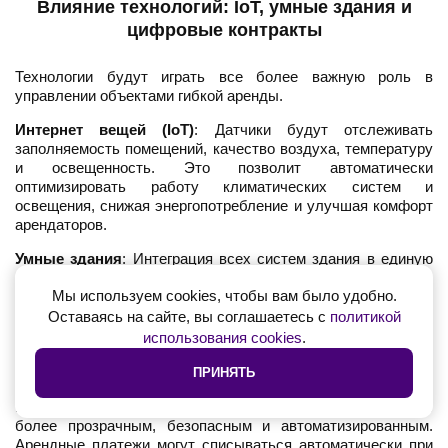
Влияние технологий: IoT, умные здания и
цифровые контракты
Технологии будут играть все более важную роль в
управлении объектами гибкой аренды.
Интернет вещей (IoT)
: Датчики будут отслеживать
заполняемость помещений, качество воздуха, температуру
и освещенность. Это позволит автоматически
оптимизировать работу климатических систем и
освещения, снижая энергопотребление и улучшая комфорт
арендаторов.
Умные здания
: Интеграция всех систем здания в единую
платформу позволит арендаторам управлять своим
Мы используем cookies, чтобы вам было удобно.
пространством через мобильное приложение - бронировать
переговорные, регулировать температуру в своем кабинете,
Оставаясь на сайте, вы соглашаетесь с
политикой
заказывать пропуск для гостей.
использования cookies
.
Цифровые контракты и смарт-контракты
:
ПРИНЯТЬ
Использование блокчейн-технологий для заключения и
исполнения договоров аренды может сделать процесс
более прозрачным, безопасным и автоматизированным.
Арендные платежи могут списываться автоматически при