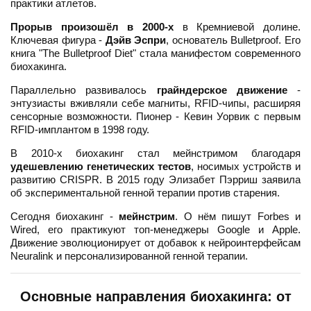
практики атлетов.
Прорыв произошёл в 2000-х
в Кремниевой долине.
Ключевая фигура -
Дэйв Эспри
, основатель Bulletproof. Его
книга "The Bulletproof Diet" стала манифестом современного
биохакинга.
Параллельно развивалось
грайндерское движение
-
энтузиасты вживляли себе магниты, RFID-чипы, расширяя
сенсорные возможности. Пионер - Кевин Уорвик с первым
RFID-имплантом в 1998 году.
В 2010-х биохакинг стал мейнстримом благодаря
удешевлению генетических тестов
, носимых устройств и
развитию CRISPR. В 2015 году Элизабет Пэрриш заявила
об экспериментальной генной терапии против старения.
Сегодня биохакинг -
мейнстрим
. О нём пишут Forbes и
Wired, его практикуют топ-менеджеры Google и Apple.
Движение эволюционирует от добавок к нейроинтерфейсам
Neuralink и персонализированной генной терапии.
Основные направления биохакинга: от