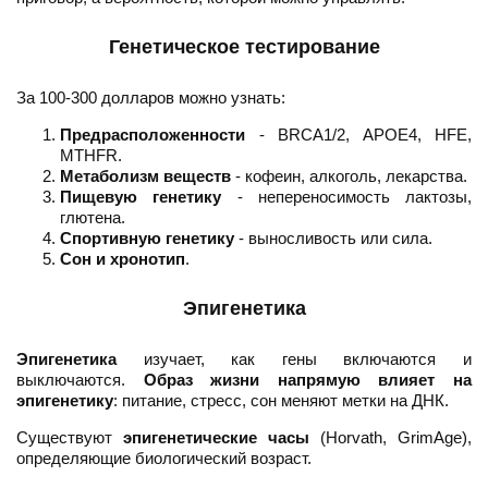
Генетическое тестирование
За 100-300 долларов можно узнать:
Предрасположенности
- BRCA1/2, APOE4, HFE,
MTHFR.
Метаболизм веществ
- кофеин, алкоголь, лекарства.
Пищевую генетику
- непереносимость лактозы,
глютена.
Спортивную генетику
- выносливость или сила.
Сон и хронотип
.
Эпигенетика
Эпигенетика
изучает, как гены включаются и
выключаются.
Образ жизни напрямую влияет на
эпигенетику
: питание, стресс, сон меняют метки на ДНК.
Существуют
эпигенетические часы
(Horvath, GrimAge),
определяющие биологический возраст.