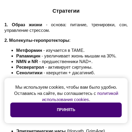
Стратегии
1. Образ жизни
- основа: питание, тренировки, сон,
управление стрессом.
2. Молекулы-геропротекторы
:
Метформин
- изучается в TAME.
Рапамицин
- увеличивает жизнь мышам на 30%.
NMN и NR
- предшественники NAD+.
Ресвератрол
- активирует сиртуины.
Сенолитики
- кверцетин + дасатиниб.
3. Пептиды и гормоны
: эпиталон, тестостерон при
Мы используем cookies, чтобы вам было удобно.
дефиците.
Оставаясь на сайте, вы соглашаетесь с
политикой
4. Продвинутые вмешательства
: молодая плазма,
использования cookies
.
перепрограммирование клеток, генная терапия.
ПРИНЯТЬ
Измерение биологического возраста
Эпигенетические часы
(Horvath, GrimAge).