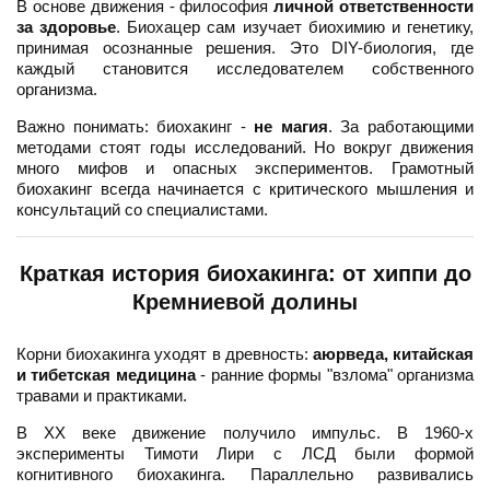
В основе движения - философия
личной ответственности
за здоровье
. Биохацер сам изучает биохимию и генетику,
принимая осознанные решения. Это DIY-биология, где
каждый становится исследователем собственного
организма.
Важно понимать: биохакинг -
не магия
. За работающими
методами стоят годы исследований. Но вокруг движения
много мифов и опасных экспериментов. Грамотный
биохакинг всегда начинается с критического мышления и
консультаций со специалистами.
Краткая история биохакинга: от хиппи до
Кремниевой долины
Корни биохакинга уходят в древность:
аюрведа, китайская
и тибетская медицина
- ранние формы "взлома" организма
травами и практиками.
В XX веке движение получило импульс. В 1960-х
эксперименты Тимоти Лири с ЛСД были формой
когнитивного биохакинга. Параллельно развивались