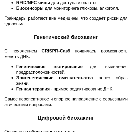
RFID/NFC-чипы
для доступа и оплаты.
Биосенсоры
для мониторинга глюкозы, алкоголя.
Грайндеры работают вне медицины, что создаёт риски для
здоровья.
Генетический биохакинг
С появлением
CRISPR-Cas9
появилась возможность
менять ДНК:
Генетическое тестирование
для выявления
предрасположенностей.
Эпигенетические вмешательства
через образ
жизни.
Генная терапия
- прямое редактирование ДНК.
Самое перспективное и спорное направление с серьёзными
этическими вопросами.
Цифровой биохакинг
Основан на
сборе данных
о теле: