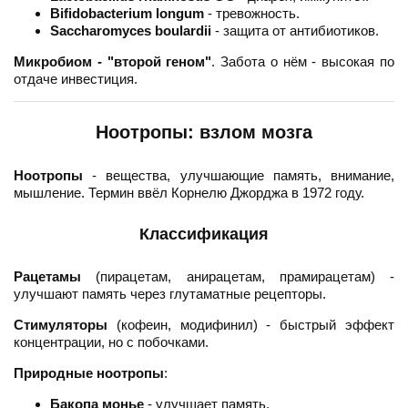
Bifidobacterium longum
- тревожность.
Saccharomyces boulardii
- защита от антибиотиков.
Микробиом - "второй геном"
. Забота о нём - высокая по
отдаче инвестиция.
Ноотропы: взлом мозга
Ноотропы
- вещества, улучшающие память, внимание,
мышление. Термин ввёл Корнелю Джорджа в 1972 году.
Классификация
Рацетамы
(пирацетам, анирацетам, прамирацетам) -
улучшают память через глутаматные рецепторы.
Стимуляторы
(кофеин, модифинил) - быстрый эффект
концентрации, но с побочками.
Природные ноотропы
:
Бакопа монье
- улучшает память.