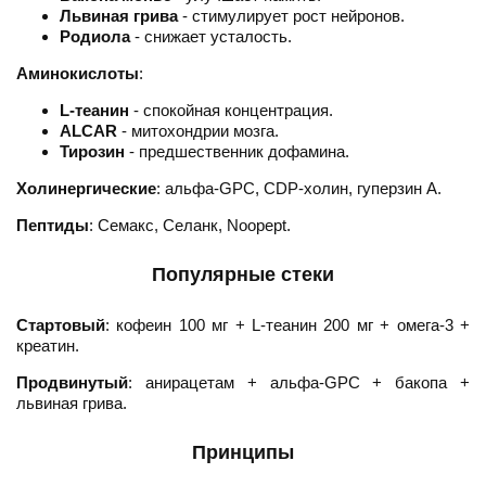
Львиная грива
- стимулирует рост нейронов.
Родиола
- снижает усталость.
Аминокислоты
:
L-теанин
- спокойная концентрация.
ALCAR
- митохондрии мозга.
Тирозин
- предшественник дофамина.
Холинергические
: альфа-GPC, CDP-холин, гуперзин А.
Пептиды
: Семакс, Селанк, Noopept.
Популярные стеки
Стартовый
: кофеин 100 мг + L-теанин 200 мг + омега-3 +
креатин.
Продвинутый
: анирацетам + альфа-GPC + бакопа +
львиная грива.
Принципы