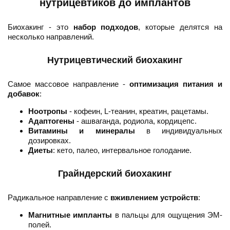
нутрицевтиков до имплантов
Биохакинг - это
набор подходов
, которые делятся на
несколько направлений.
Нутрицевтический биохакинг
Самое массовое направление -
оптимизация питания и
добавок
:
Ноотропы
- кофеин, L-теанин, креатин, рацетамы.
Адаптогены
- ашваганда, родиола, кордицепс.
Витамины и минералы
в индивидуальных
дозировках.
Диеты
: кето, палео, интервальное голодание.
Грайндерский биохакинг
Радикальное направление с
вживлением устройств
:
Магнитные импланты
в пальцы для ощущения ЭМ-
полей.