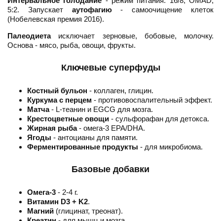
Интервальное голодание
- режим питания: 16/8, OMAD,
5:2. Запускает
аутофагию
- самоочищение клеток
(Нобелевская премия 2016).
Палеодиета
исключает зерновые, бобовые, молочку.
Основа - мясо, рыба, овощи, фрукты.
Ключевые суперфуды
Костный бульон
- коллаген, глицин.
Куркума с перцем
- противовоспалительный эффект.
Матча
- L-теанин и EGCG для мозга.
Крестоцветные овощи
- сульфорафан для детокса.
Жирная рыба
- омега-3 EPA/DHA.
Ягоды
- антоцианы для памяти.
Ферментированные продукты
- для микробиома.
Базовые добавки
Омега-3
- 2-4 г.
Витамин D3 + K2
.
Магний
(глицинат, треонат).
Креатин
- для мышц и мозга.