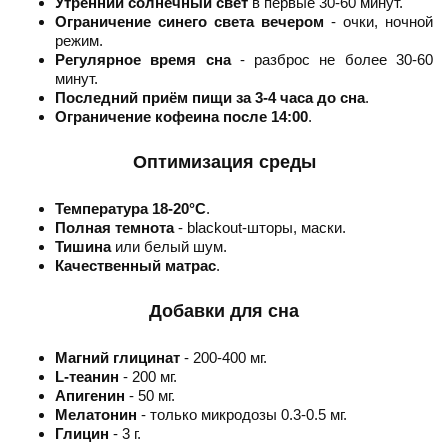
Утренний солнечный свет
в первые 30-60 минут.
Ограничение синего света вечером
- очки, ночной
режим.
Регулярное время сна
- разброс не более 30-60
минут.
Последний приём пищи за 3-4 часа до сна
.
Ограничение кофеина после 14:00
.
Оптимизация среды
Температура 18-20°C
.
Полная темнота
- blackout-шторы, маски.
Тишина
или белый шум.
Качественный матрас
.
Добавки для сна
Магний глицинат
- 200-400 мг.
L-теанин
- 200 мг.
Апигенин
- 50 мг.
Мелатонин
- только микродозы 0.3-0.5 мг.
Глицин
- 3 г.