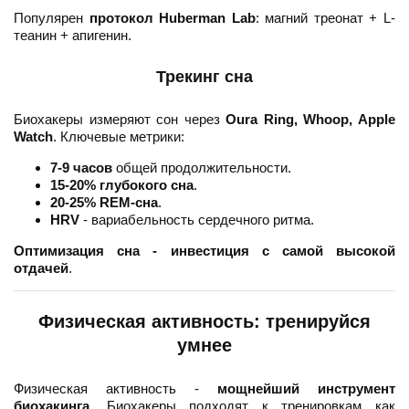
Популярен
протокол Huberman Lab
: магний треонат + L-
теанин + апигенин.
Трекинг сна
Биохакеры измеряют сон через
Oura Ring, Whoop, Apple
Watch
. Ключевые метрики:
7-9 часов
общей продолжительности.
15-20% глубокого сна
.
20-25% REM-сна
.
HRV
- вариабельность сердечного ритма.
Оптимизация сна - инвестиция с самой высокой
отдачей
.
Физическая активность: тренируйся
умнее
Физическая активность -
мощнейший инструмент
биохакинга
. Биохакеры подходят к тренировкам как