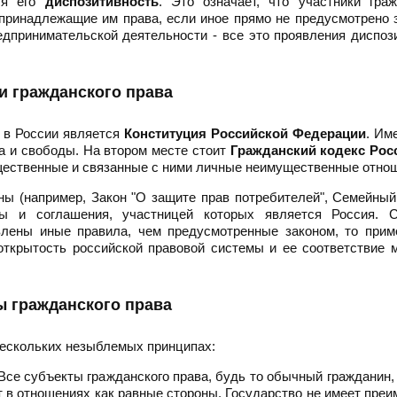
тся его
диспозитивность
. Это означает, что участники гра
ринадлежащие им права, если иное прямо не предусмотрено 
дпринимательской деятельности - все это проявления диспоз
и гражданского права
 в России является
Конституция Российской Федерации
. Им
ва и свободы. На втором месте стоит
Гражданский кодекс Рос
ущественные и связанные с ними личные неимущественные отно
ны (например, Закон "О защите прав потребителей", Семейный
ы и соглашения, участницей которых является Россия. С
влены иные правила, чем предусмотренные законом, то прим
открытость российской правовой системы и ее соответствие
 гражданского права
нескольких незыблемых принципах:
 Все субъекты гражданского права, будь то обычный гражданин,
т в отношениях как равные стороны. Государство не имеет пре