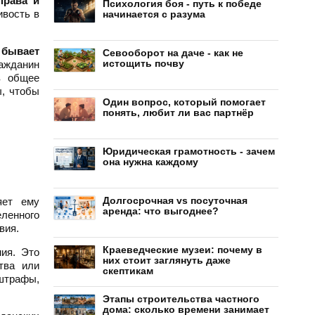
права и
Психология боя - путь к победе
ивость в
начинается с разума
 бывает
Севооборот на даче - как не
истощить почву
ражданин
в общее
ы, чтобы
Один вопрос, который помогает
понять, любит ли вас партнёр
Юридическая грамотность - зачем
она нужна каждому
Долгосрочная vs посуточная
яет ему
аренда: что выгоднее?
ленного
вия.
Краеведческие музеи: почему в
ия. Это
них стоит заглянуть даже
тва или
скептикам
 штрафы,
Этапы строительства частного
дома: сколько времени занимает