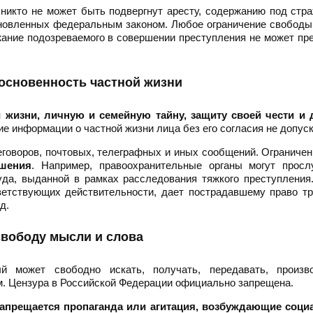
 никто не может быть подвергнут аресту, содержанию под стр
тановленных федеральным законом. Любое ограничение свобод
ание подозреваемого в совершении преступления не может п
основенность частной жизни
 жизни, личную и семейную тайну, защиту своей чести и 
ие информации о частной жизни лица без его согласия не допус
еговоров, почтовых, телеграфных и иных сообщений. Ограничен
ешения
. Например, правоохранительные органы могут просл
уда, выданной в рамках расследования тяжкого преступлени
ветствующих действительности, дает пострадавшему право т
д.
свободу мысли и слова
й может свободно искать, получать, передавать, произв
. Цензура в Российской Федерации официально запрещена.
апрещается пропаганда или агитация, возбуждающие соци