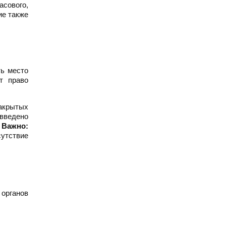
сового,
ие также
ть место
т право
акрытых
введено
.
Важно:
утствие
органов