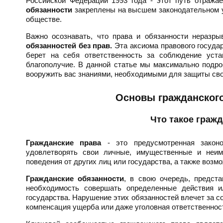
Российской Федерации 1993 года - этот путь отража
обязанности
закреплены на высшем законодательном ур
обществе.
Важно осознавать, что права и обязанности неразр
обязанностей без прав.
Эта аксиома правового государ
берет на себя ответственность за соблюдение уст
благополучие. В данной статье мы максимально подро
вооружить вас знаниями, необходимыми для защиты сво
Основы гражданского
Что такое граж
Гражданские права
- это предусмотренная законо
удовлетворять свои личные, имущественные и неим
поведения от других лиц или государства, а также воз
Гражданские обязанности
, в свою очередь, предст
необходимость совершать определенные действия и
государства. Нарушение этих обязанностей влечет за с
компенсация ущерба или даже уголовная ответственнос