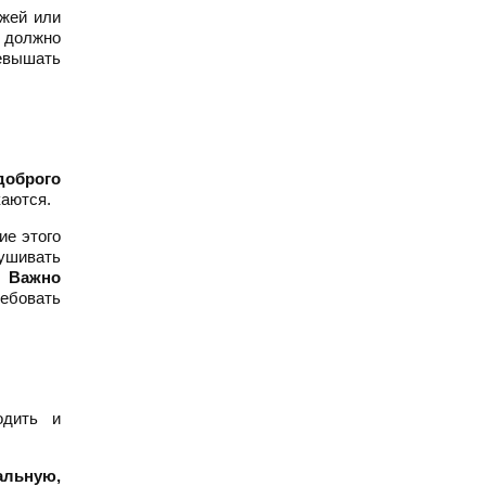
ажей или
ы должно
ревышать
доброго
каются.
ие этого
ушивать
я.
Важно
ребовать
одить и
альную,