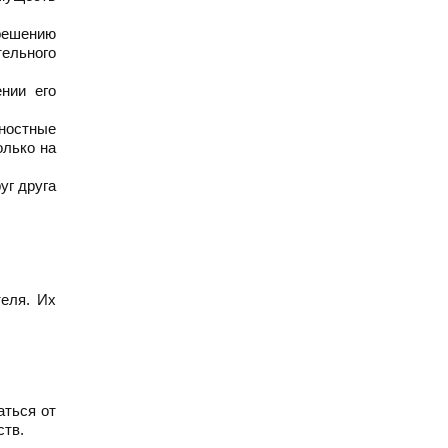
 решению
тельного
нии его
жностные
олько на
уг друга
еля. Их
аться от
ств.