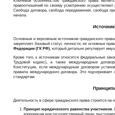
Ключевой особенностью гражданского права являе
правоотношений по своему усмотрению осуществляют п
Свобода договора, свобода передвижения, свобода пре
начала.
Источник
Основным и верховным источником гражданского права
закрепляет базовый статус личности, ее основные пра
Федерации (ГК РФ)
, который детально регулирует им
Кроме того, к источникам относятся федеральные зако
Трудовой кодекс), а также международные договор
Конституции, если международным договором устано
правила международного договора. Это подчеркивает 
стандартам.
Принципы
Деятельность в сфере гражданского права строится на 
Принцип юридического равенства участников
.
корпорация или государственный орган, выступаю