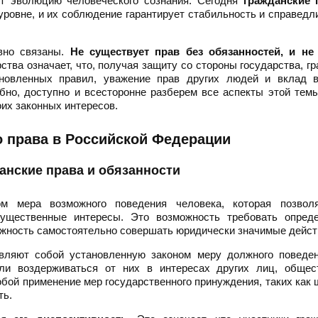
ет эволюцию человеческого сознания. Сегодня
гражданские 
овне, и их соблюдение гарантирует стабильность и справедл
ывно связаны.
Не существует прав без обязанностей, и не
ства означает, что, получая защиту со стороны государства, г
ановленных правил, уважение прав других людей и вклад 
бно, доступно и всесторонне разберем все аспекты этой тем
их законных интересов.
 права в Российской Федерации
данские права и обязанности
м мера возможного поведения человека, которая позвол
ущественные интересы. Это возможность требовать опреде
можность самостоятельно совершать юридически значимые дейст
авляют собой установленную законом меру должного поведен
ли воздерживаться от них в интересах других лиц, общес
обой применение мер государственного принуждения, таких как
ть.