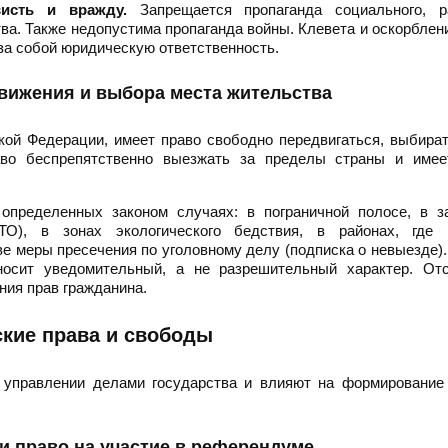
исть и вражду.
Запрещается пропаганда социального, ра
тва. Также недопустима пропаганда войны. Клевета и оскорблен
за собой юридическую ответственность.
вижения и выбора места жительства
кой Федерации, имеет право свободно передвигаться, выбира
во беспрепятственно выезжать за пределы страны и имее
 определенных законом случаях: в пограничной полосе, в з
АТО), в зонах экологического бедствия, в районах, где 
ве меры пресечения по уголовному делу (подписка о невыезде)
носит уведомительный, а не разрешительный характер. Отс
ния прав гражданина.
кие права и свободы
 управлении делами государства и влияют на формирование 
и право на участие в референдуме