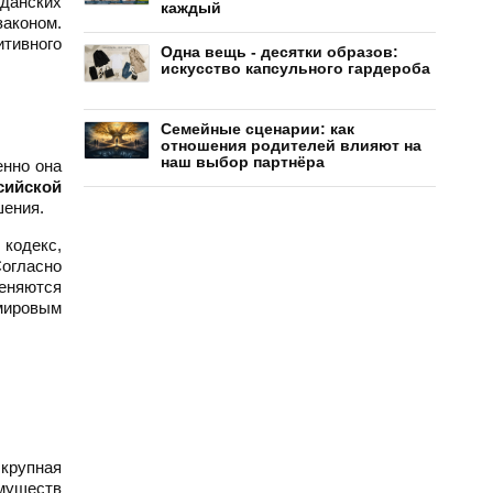
жданских
каждый
законом.
итивного
Одна вещь - десятки образов:
искусство капсульного гардероба
Семейные сценарии: как
отношения родителей влияют на
наш выбор партнёра
енно она
сийской
шения.
 кодекс,
огласно
еняются
 мировым
 крупная
имуществ