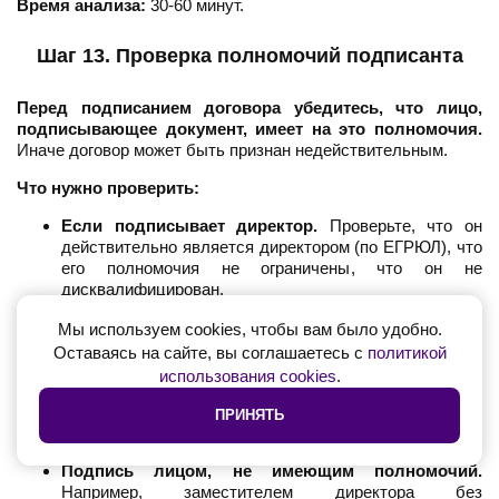
Время анализа:
30-60 минут.
Шаг 13. Проверка полномочий подписанта
Перед подписанием договора убедитесь, что лицо,
подписывающее документ, имеет на это полномочия.
Иначе договор может быть признан недействительным.
Что нужно проверить:
Если подписывает директор.
Проверьте, что он
действительно является директором (по ЕГРЮЛ), что
его полномочия не ограничены, что он не
дисквалифицирован.
Если подписывает представитель.
Проверьте
Мы используем cookies, чтобы вам было удобно.
доверенность: срок действия, объём полномочий,
Оставаясь на сайте, вы соглашаетесь с
политикой
право подписи договоров, право передоверия.
Если подписывает ИП.
Проверьте паспорт и
использования cookies
.
свидетельство о регистрации ИП.
ПРИНЯТЬ
Типичные ошибки:
Подпись лицом, не имеющим полномочий.
Например, заместителем директора без