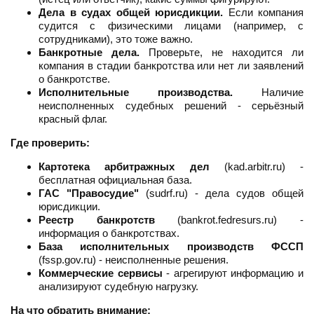
Дела в судах общей юрисдикции.
Если компания
судится с физическими лицами (например, с
сотрудниками), это тоже важно.
Банкротные дела.
Проверьте, не находится ли
компания в стадии банкротства или нет ли заявлений
о банкротстве.
Исполнительные производства.
Наличие
неисполненных судебных решений - серьёзный
красный флаг.
Где проверить:
Картотека арбитражных дел
(kad.arbitr.ru) -
бесплатная официальная база.
ГАС "Правосудие"
(sudrf.ru) - дела судов общей
юрисдикции.
Реестр банкротств
(bankrot.fedresurs.ru) -
информация о банкротствах.
База исполнительных производств ФССП
(fssp.gov.ru) - неисполненные решения.
Коммерческие сервисы
- агрегируют информацию и
анализируют судебную нагрузку.
На что обратить внимание: