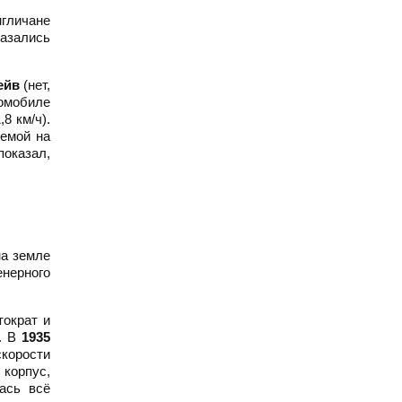
нгличане
казались
ейв
(нет,
томобиле
,8 км/ч).
емой на
показал,
на земле
нерного
тократ и
й. В
1935
скорости
корпус,
ась всё