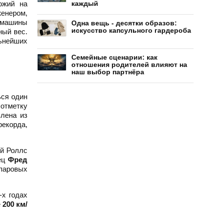
ожий на
каждый
енером,
е машины
Одна вещь - десятки образов:
искусство капсульного гардероба
ный вес.
льнейших
Семейные сценарии: как
отношения родителей влияют на
наш выбор партнёра
ься один
отметку
лена из
екорда,
й Роллс
ец
Фред
паровых
-х годах
е
200 км/