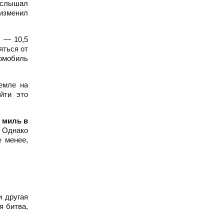
услышал
 изменил
с — 10,5
яться от
томобиль
емле на
йти это
 миль в
. Однако
е менее,
и другая
я битва,