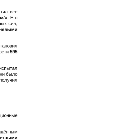
атил все
км/ч
. Его
ных сил,
шневыми
тановил
рости
595
спытал
ени было
получил
ционные
ойдённым
кетными