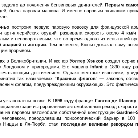
 задолго до появления бензиновых двигателей.
Первым само
дей, была паровая машина. И именно паровым экипажам прин
мле.
юньо
построил первую паровую повозку для французской арм
и артиллерийских орудий, развивала скорость около
4 км/ч
лым и неповоротливым, что во время одного из испытаний вр
 аварией в истории
. Тем не менее, Кюньо доказал саму воз
ящим прорывом.
ах
в Великобритании. Инженер
Уолтер Хэнкок
создал серию 
у Лондоном и пригородами. Его машина
Infant
в 1830 году ра
ечатляющим достижением. Однако местные извозчики, увид
принятия так называемых
"Красных флагов"
— законов, обяз
расным флагом, предупреждающим окружающих. Это фактическ
и установлены позже. В
1898 году
француз
Гастон де Шасслу
официально зарегистрированный автомобильный рекорд скорост
ле
на паровом автомобиле собственной конструкции
Gardner-S
 человеком, преодолевшим психологический барьер в 100 
из Ниццы в Ля-Тюрби, стал
последним великим рекордом 