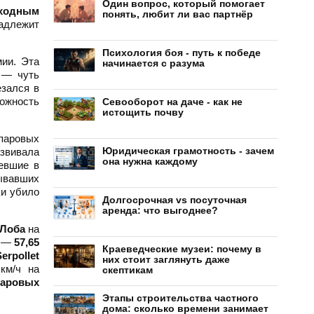
Один вопрос, который помогает
ходным
понять, любит ли вас партнёр
адлежит
Психология боя - путь к победе
ии. Эта
начинается с разума
— чуть
езался в
можность
Севооборот на даче - как не
истощить почву
паровых
Юридическая грамотность - зачем
звивала
она нужна каждому
евшие в
ывавших
и убило
Долгосрочная vs посуточная
аренда: что выгоднее?
-Лоба
на
и —
57,65
Краеведческие музеи: почему в
erpollet
них стоит заглянуть даже
км/ч на
скептикам
паровых
Этапы строительства частного
дома: сколько времени занимает