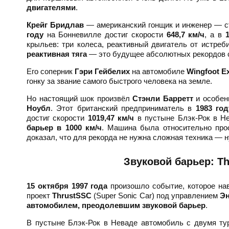
двигателями
.
Крейг Бридлав
— американский гонщик и инженер — с
году
на Бонневилле достиг скорости
648,7 км/ч
, а в
крыльев: три колеса, реактивный двигатель от истреб
реактивная тяга
— это будущее абсолютных рекордов с
Его соперник
Гэри Гейбелих
на автомобиле
Wingfoot E
гонку за звание самого быстрого человека на земле.
Но настоящий шок произвёл
Стэнли Барретт
и особе
Ноубл
. Этот британский предприниматель в
1983 год
достиг скорости
1019,47 км/ч
в пустыне Блэк-Рок в Н
барьер в 1000 км/ч
. Машина была относительно прос
доказал, что для рекорда не нужна сложная техника — 
Звуковой барьер: Th
15 октября 1997 года
произошло событие, которое нав
проект
ThrustSSC
(Super Sonic Car) под управлением
Эн
автомобилем, преодолевшим звуковой барьер
.
В пустыне Блэк-Рок в Неваде автомобиль с двумя тур