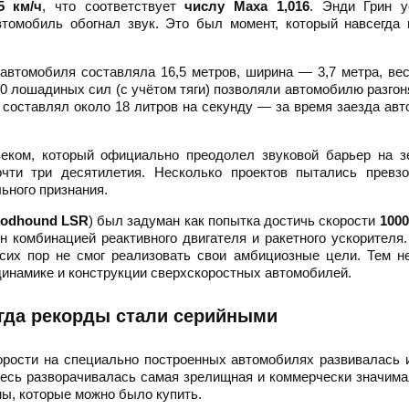
5 км/ч
, что соответствует
числу Маха 1,016
. Энди Грин 
втомобиль обогнал звук. Это был момент, который навсегда
втомобиля составляла 16,5 метров, ширина — 3,7 метра, ве
0 лошадиных сил (с учётом тяги) позволяли автомобилю разгон
а составлял около 18 литров на секунду — за время заезда ав
еком, который официально преодолел звуковой барьер на з
чти три десятилетия. Несколько проектов пытались превзо
ьного признания.
oodhound LSR
) был задуман как попытка достичь скорости
1000
 комбинацией реактивного двигателя и ракетного ускорителя
сих пор не смог реализовать свои амбициозные цели. Тем н
инамике и конструкции сверхскоростных автомобилей.
огда рекорды стали серийными
рости на специально построенных автомобилях развивалась 
десь разворачивалась самая зрелищная и коммерчески значима
ы, которые можно было купить.