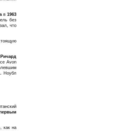
a
в
1963
тель без
зал, что
астоящую
л
Ричард
ce Avon
олевшим
а. Ноубл
итанский
первым
, как на