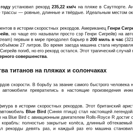
 году
установил рекорд
235,22 км/ч
на пляже в Саутпорте. А
е трассы — ровные, длинные и твёрдые. Идеальным местом о
ентов в истории скоростных рекордов. Американец
Генри Сигр
рейв
, но чаще его называли просто сэр Генри Сигрейв) на ав
stream) первым в мире преодолел барьер в
200 миль в час
(321
бъёмом 27 литров. Во время заезда машина стала неуправля
Сигрейв погиб, но его рекорд остался. Этот трагический случай 
нерного совершенства
.
ва титанов на пляжах и солончаках
дов скорости. В борьбу за звание самого быстрого человека 
и автомобили превратились в настоящие произведения инже
гура в истории скоростных рекордов. Этот британский арис
о автомобиль
Blue Bird
(Синяя птица) стал настоящей легендо
на Blue Bird с авиационным двигателем Rolls-Royce R достиг 
 корабль: полностью закрытые колёса, длинный обтекаемый 
ал рекорды девять раз, и каждый раз его машина становил