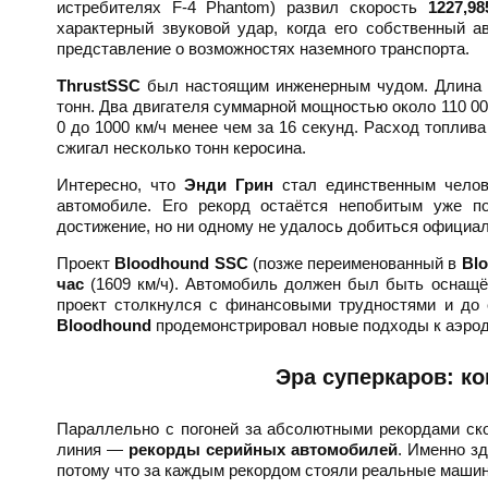
истребителях F-4 Phantom) развил скорость
1227,98
характерный звуковой удар, когда его собственный а
представление о возможностях наземного транспорта.
ThrustSSC
был настоящим инженерным чудом. Длина а
тонн. Два двигателя суммарной мощностью около 110 00
0 до 1000 км/ч менее чем за 16 секунд. Расход топлив
сжигал несколько тонн керосина.
Интересно, что
Энди Грин
стал единственным челов
автомобиле. Его рекорд остаётся непобитым уже по
достижение, но ни одному не удалось добиться официал
Проект
Bloodhound SSC
(позже переименованный в
Bl
час
(1609 км/ч). Автомобиль должен был быть оснащён
проект столкнулся с финансовыми трудностями и до 
Bloodhound
продемонстрировал новые подходы к аэрод
Эра суперкаров: к
Параллельно с погоней за абсолютными рекордами ско
линия —
рекорды серийных автомобилей
. Именно з
потому что за каждым рекордом стояли реальные машин