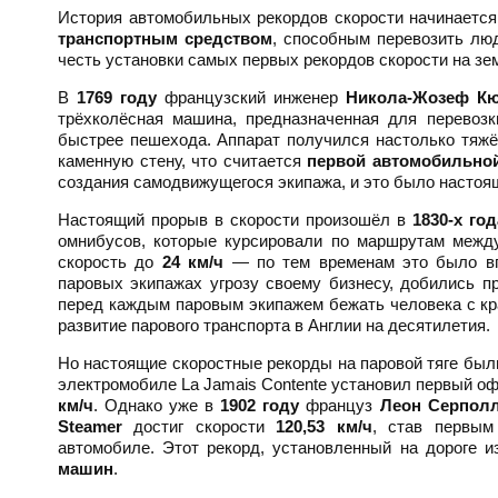
История автомобильных рекордов скорости начинается
транспортным средством
, способным перевозить лю
честь установки самых первых рекордов скорости на зе
В
1769 году
французский инженер
Никола-Жозеф К
трёхколёсная машина, предназначенная для перевозк
быстрее пешехода. Аппарат получился настолько тяжё
каменную стену, что считается
первой автомобильной
создания самодвижущегося экипажа, и это было насто
Настоящий прорыв в скорости произошёл в
1830-х год
омнибусов, которые курсировали по маршрутам межд
скорость до
24 км/ч
— по тем временам это было вп
паровых экипажах угрозу своему бизнесу, добились 
перед каждым паровым экипажем бежать человека с к
развитие парового транспорта в Англии на десятилетия.
Но настоящие скоростные рекорды на паровой тяге был
электромобиле La Jamais Contente установил первый 
км/ч
. Однако уже в
1902 году
француз
Леон Серпол
Steamer
достиг скорости
120,53 км/ч
, став первым
автомобиле. Этот рекорд, установленный на дороге 
машин
.