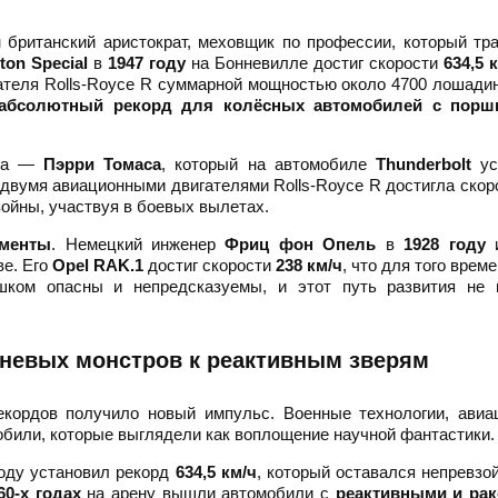
британский аристократ, меховщик по профессии, который тр
lton Special
в
1947 году
на Бонневилле достиг скорости
634,5 
теля Rolls-Royce R суммарной мощностью около 4700 лошади
абсолютный рекорд для колёсных автомобилей с пор
ика —
Пэрри Томаса
, который на автомобиле
Thunderbolt
ус
с двумя авиационными двигателями Rolls-Royce R достигла ско
войны, участвуя в боевых вылетах.
именты
. Немецкий инженер
Фриц фон Опель
в
1928 году
и
ве. Его
Opel RAK.1
достиг скорости
238 км/ч
, что для того врем
шком опасны и непредсказуемы, и этот путь развития не 
шневых монстров к реактивным зверям
екордов получило новый импульс. Военные технологии, авиа
обили, которые выглядели как воплощение научной фантастики.
оду установил рекорд
634,5 км/ч
, который оставался непревз
60-х годах
на арену вышли автомобили с
реактивными и ра