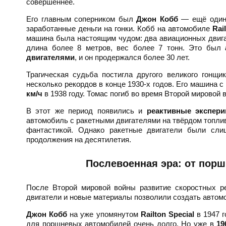
совершеннее.
Его главным соперником был
Джон Кобб
— ещё один 
заработанные деньги на гонки. Кобб на автомобиле
Rai
машина была настоящим чудом: два авиационных двига
длина более 8 метров, вес более 7 тонн. Это был
двигателями
, и он продержался более 30 лет.
Трагическая судьба постигла другого великого гонщ
несколько рекордов в конце 1930-х годов. Его машина 
км/ч
в 1938 году. Томас погиб во время Второй мировой 
В этот же период появились и
реактивные экспер
автомобиль с ракетными двигателями на твёрдом топли
фантастикой. Однако ракетные двигатели были сли
продолжения на десятилетия.
Послевоенная эра: от пор
После Второй мировой войны развитие скоростных р
двигатели и новые материалы позволили создать автом
Джон Кобб
на уже упомянутом
Railton Special
в 1947 г
для поршневых автомобилей очень долго. Но уже в
19