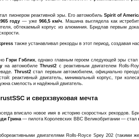
тал пионером реактивной эры. Его автомобиль
Spirit of Americ
1965 году
— уже
966,5 км/ч
. Машина выглядела как истреби
ителя, обтекаемый корпус из алюминия. Бридлав первым дока
корости.
xpress
также устанавливал рекорды в этот период, создавая н
нно
Гэри Гэблих
, однако главным героем следующей эры ста
у
на автомобиле
Thrust2
с реактивным двигателем Rolls-Roy
еваде.
Thrust2
стал первым автомобилем, официально преод
той: реактивный двигатель, минимальный корпус, три колес
нужна смелость и надёжный двигатель.
rustSSC и сверхзвуковая мечта
сегда вписало новое имя в историю скоростных рекордов. Бр
ди Грина
— пилота Королевских ВВС Великобритании — стал
бореактивными двигателями Rolls-Royce Spey 202 (такими же