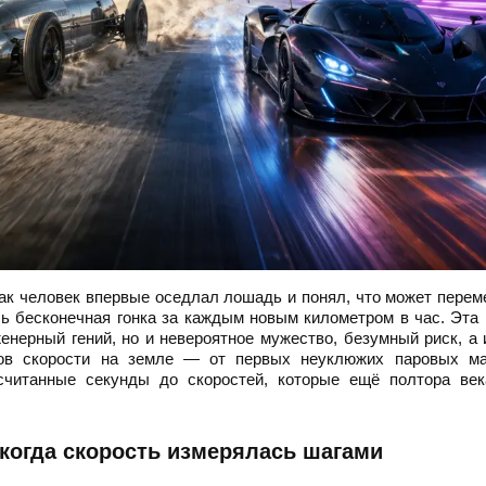
как человек впервые оседлал лошадь и понял, что может пере
сь бесконечная гонка за каждым новым километром в час. Эта 
женерный гений, но и невероятное мужество, безумный риск, а 
дов скорости на земле — от первых неуклюжих паровых м
 считанные секунды до скоростей, которые ещё полтора век
когда скорость измерялась шагами