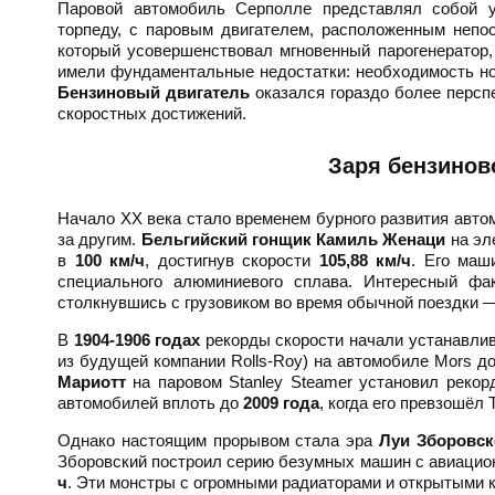
Паровой автомобиль Серполле представлял собой у
торпеду, с паровым двигателем, расположенным непо
который усовершенствовал мгновенный парогенератор,
имели фундаментальные недостатки: необходимость нос
Бензиновый двигатель
оказался гораздо более персп
скоростных достижений.
Заря бензиново
Начало XX века стало временем бурного развития авто
за другим.
Бельгийский гонщик Камиль Женаци
на эл
в
100 км/ч
, достигнув скорости
105,88 км/ч
. Его маш
специального алюминиевого сплава. Интересный фак
столкнувшись с грузовиком во время обычной поездки —
В
1904-1906 годах
рекорды скорости начали устанавлив
из будущей компании Rolls-Roy) на автомобиле Mors д
Мариотт
на паровом Stanley Steamer установил реко
автомобилей вплоть до
2009 года
, когда его превзошёл
Однако настоящим прорывом стала эра
Луи Зборовск
Зборовский построил серию безумных машин с авиацио
ч
. Эти монстры с огромными радиаторами и открытыми