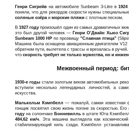
Генри Сигрейв
на автомобиле Sunbeam 3-Litre в
1924
поняли, что для рекордов скорости нужны специальны
соляные озёра
и
морские пляжи
с плотным песком.
В
1927 году
произошёл один из самых драматичных мом
это был другой человек —
Генри О'Двайн Хьюз Сиг
Sunbeam 1000 HP
по прозвищу
"Славная птица"
(Slip
Машина была оснащена авиационным двигателем V12 о
обратном пути, вылетела с трассы и врезалась в ручей. 
что
скорость требует не только мужества, но и инже
Межвоенный период: бит
1930-е годы
стали золотым веком автомобильных рекор
вступили несколько легендарных личностей, а сам
искусства.
Малькольм Кэмпбелл
— пожалуй, самая известная фи
гонщик посвятил свою жизнь погоне за скоростью. Ег
году
на солончаке
Бонневилль
в штате Юта Кэмпбелл 
484,62 км/ч
. Эта машина выглядела как космический
стабилизирующий киль сзади. Кэмпбелл устанавлив