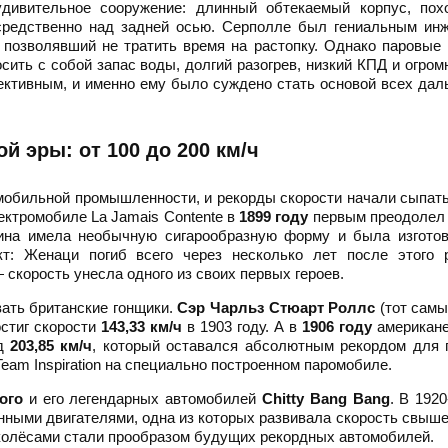
дивительное сооружение: длинный обтекаемый корпус, пох
средственно над задней осью. Серполле был гениальным инж
 позволявший не тратить время на растопку. Однако паровы
ить с собой запас воды, долгий разогрев, низкий КПД и огром
ективным, и именно ему было суждено стать основой всех да
й эры: от 100 до 200 км/ч
мобильной промышленности, и рекорды скорости начали сыпат
ектромобиле La Jamais Contente в
1899 году
первым преодолел 
ина имела необычную сигарообразную форму и была изготов
т: Женаци погиб всего через несколько лет после этого р
 скорость унесла одного из своих первых героев.
ать британские гонщики.
Сэр Чарльз Стюарт Роллс
(тот самы
остиг скорости
143,33 км/ч
в 1903 году. А в
1906 году
американ
рд
203,85 км/ч
, который оставался абсолютным рекордом для 
 Team Inspiration на специально построенном паромобиле.
ого
и его легендарных автомобилей
Chitty Bang Bang
. В 1920
нными двигателями, одна из которых развивала скорость свыш
 колёсами стали прообразом будущих рекордных автомобилей.