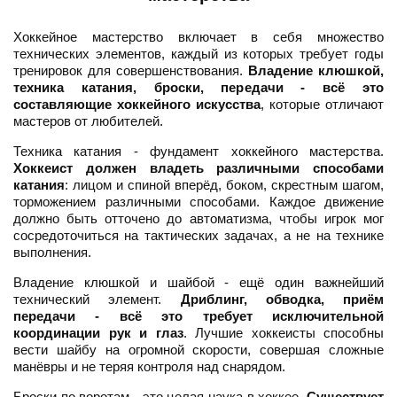
Хоккейное мастерство включает в себя множество
технических элементов, каждый из которых требует годы
тренировок для совершенствования.
Владение клюшкой,
техника катания, броски, передачи - всё это
составляющие хоккейного искусства
, которые отличают
мастеров от любителей.
Техника катания - фундамент хоккейного мастерства.
Хоккеист должен владеть различными способами
катания
: лицом и спиной вперёд, боком, скрестным шагом,
торможением различными способами. Каждое движение
должно быть отточено до автоматизма, чтобы игрок мог
сосредоточиться на тактических задачах, а не на технике
выполнения.
Владение клюшкой и шайбой - ещё один важнейший
технический элемент.
Дриблинг, обводка, приём
передачи - всё это требует исключительной
координации рук и глаз
. Лучшие хоккеисты способны
вести шайбу на огромной скорости, совершая сложные
манёвры и не теряя контроля над снарядом.
Броски по воротам - это целая наука в хоккее.
Существует