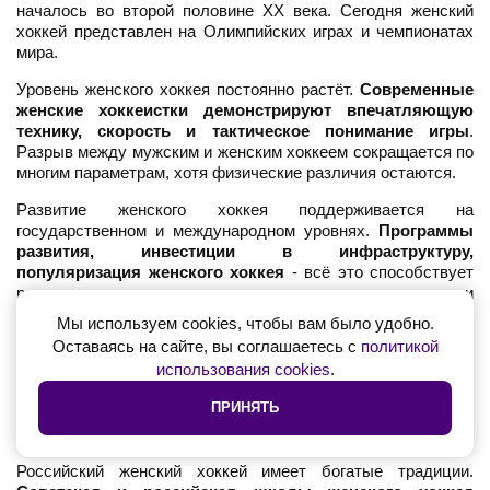
началось во второй половине XX века. Сегодня женский
хоккей представлен на Олимпийских играх и чемпионатах
мира.
Уровень женского хоккея постоянно растёт.
Современные
женские хоккеистки демонстрируют впечатляющую
технику, скорость и тактическое понимание игры
.
Разрыв между мужским и женским хоккеем сокращается по
многим параметрам, хотя физические различия остаются.
Развитие женского хоккея поддерживается на
государственном и международном уровнях.
Программы
развития, инвестиции в инфраструктуру,
популяризация женского хоккея
- всё это способствует
росту популярности этого вида спорта среди женщин и
девушек.
Мы используем cookies, чтобы вам было удобно.
Оставаясь на сайте, вы соглашаетесь с
политикой
Женские хоккейные лиги существуют во многих странах.
использования cookies
.
NWHL в Северной Америке, лиги в Европе и Азии
предоставляют платформу для развития женского хоккея
ПРИНЯТЬ
на профессиональном уровне. Успех этих лиг важен для
будущего женского хоккея.
Российский женский хоккей имеет богатые традиции.