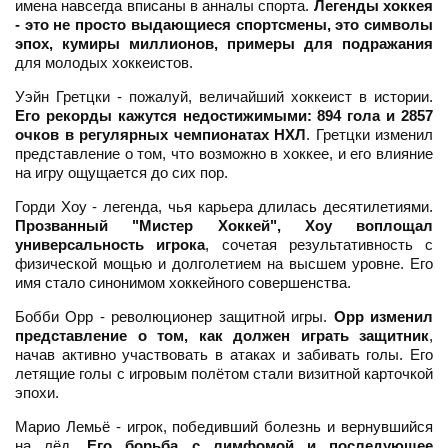
имена навсегда вписаны в анналы спорта.
Легенды хоккея
- это не просто выдающиеся спортсмены, это символы
эпох, кумиры миллионов, примеры для подражания
для молодых хоккеистов.
Уэйн Гретцки - пожалуй, величайший хоккеист в истории.
Его рекорды кажутся недостижимыми: 894 гола и 2857
очков в регулярных чемпионатах НХЛ
. Гретцки изменил
представление о том, что возможно в хоккее, и его влияние
на игру ощущается до сих пор.
Горди Хоу - легенда, чья карьера длилась десятилетиями.
Прозванный "Мистер Хоккей", Хоу воплощал
универсальность игрока
, сочетая результативность с
физической мощью и долголетием на высшем уровне. Его
имя стало синонимом хоккейного совершенства.
Бобби Орр - революционер защитной игры.
Орр изменил
представление о том, как должен играть защитник
,
начав активно участвовать в атаках и забивать голы. Его
летящие голы с игровым полётом стали визитной карточкой
эпохи.
Марио Лемьё - игрок, победивший болезнь и вернувшийся
на лёд.
Его борьба с лимфомой и последующее