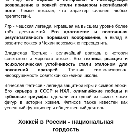
возвращение в хоккей стали примером несгибаемой
воли
. Лемьё доказал, что характер сильнее любых
препятствий.
Ягр - чешская легенда, игравшая на высшем уровне более
трёх десятилетий.
Его долголетие и постоянная
результативность поражают воображение
, а вклад в
развитие хоккея в Чехии невозможно переоценить.
Владислав Третьяк - величайший вратарь в истории
советского и мирового хоккея.
Его техника, реакция и
психологическая устойчивость стали эталоном для
поколений вратарей
. Третьяк символизировал
несокрушимость советской хоккейной школы.
Вячеслав Фетисов - легенда защитной игры и символ эпохи.
Его карьера в СССР и НХЛ, олимпийские победы и
кубковые триумфы
сделали его одной из самых ярких
фигур в истории хоккея. Фетисов также известен как
успешный функционер и общественный деятель.
Хоккей в России - национальная
гордость