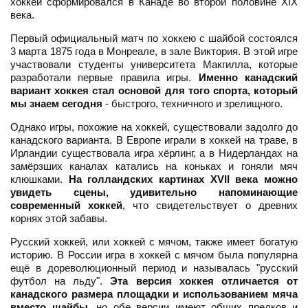
хоккей сформировался в Канаде во второй половине XIX
века.
Первый официальный матч по хоккею с шайбой состоялся
3 марта 1875 года в Монреале, в зале Виктория. В этой игре
участвовали студенты университета Макгилла, которые
разработали первые правила игры.
Именно канадский
вариант хоккея стал основой для того спорта, который
мы знаем сегодня
- быстрого, техничного и зрелищного.
Однако игры, похожие на хоккей, существовали задолго до
канадского варианта. В Европе играли в хоккей на траве, в
Ирландии существовала игра хёрлинг, а в Нидерландах на
замёрзших каналах катались на коньках и гоняли мяч
клюшками.
На голландских картинах XVII века можно
увидеть сцены, удивительно напоминающие
современный хоккей
, что свидетельствует о древних
корнях этой забавы.
Русский хоккей, или хоккей с мячом, также имеет богатую
историю. В России игра в хоккей с мячом была популярна
ещё в дореволюционный период и называлась "русский
футбол на льду".
Эта версия хоккея отличается от
канадского размера площадки и использованием мяча
вместо шайбы
, но обе версии имеют общих предков и