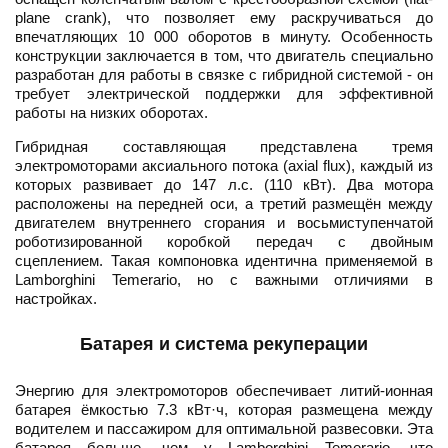
plane crank), что позволяет ему раскручиваться до
впечатляющих 10 000 оборотов в минуту. Особенность
конструкции заключается в том, что двигатель специально
разработан для работы в связке с гибридной системой - он
требует электрической поддержки для эффективной
работы на низких оборотах.
Гибридная составляющая представлена тремя
электромоторами аксиального потока (axial flux), каждый из
которых развивает до 147 л.с. (110 кВт). Два мотора
расположены на передней оси, а третий размещён между
двигателем внутреннего сгорания и восьмиступенчатой
роботизированной коробкой передач с двойным
сцеплением. Такая компоновка идентична применяемой в
Lamborghini Temerario, но с важными отличиями в
настройках.
Батарея и система рекуперации
Энергию для электромоторов обеспечивает литий-ионная
батарея ёмкостью 7.3 кВт·ч, которая размещена между
водителем и пассажиром для оптимальной развесовки. Эта
батарея больше, чем у Lamborghini Temerario, что